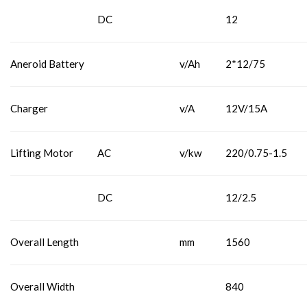
DC
12
Aneroid Battery
v/Ah
2*12/75
Charger
v/A
12V/15A
Lifting Motor
AC
v/kw
220/0.75-1.5
DC
12/2.5
Overall Length
mm
1560
Overall Width
840