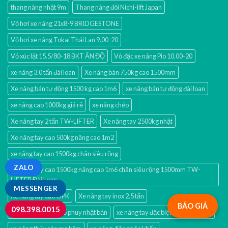
thang nâng nhật 9m
Thang nâng đôi Nichi-lift Japan
Vỏ hơi xe nâng 21x8-9 BRIDGESTONE
Vỏ hơi xe nâng Tokai Thái Lan 9.00-20
Vỏ xúc lật 15.5/80-18 BKT ẤN ĐỘ
Vỏ đặc xe nâng Pio 10.00-20
xe nâng 3.0 tấn đài loan
Xe nâng bàn 750kg cao 1500mm
Xe nâng bán tự động 1500 kg cao 1m6
xe nâng bán tự động đài loan
xe nâng cao 1000kg giá rẻ
xe nâng chéo
Xe nâng tay 2 tấn TW-LIFTER
Xe nâng tay 2500kg nhật
Xe nâng tay cao 500kg nâng cao 1m2
xe nâng tay cao 1500kg chân siêu rộng
ZALO
Xe nâng tay cao 1500kg nâng cao 1m6 chân siêu rộng 1500mm TW-
LIFTER Đài Loan
MESSENGER
Xe nâng tay cao OPK
Xe nâng tay inox 2.5 tấn
BÁO GIÁ
098.398.0015
xe nâng tay quay đổ phuy nhật bản
xe nâng tay đặc biệt 838x1220mm