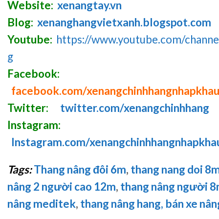
Website:
xenangtay.vn
Blog:
xenanghangvietxanh.blogspot.com
Youtube:
https://www.youtube.com/chan
g
Facebook:
facebook.com/xenangchinhhangnhapkha
Twitter:
twitter.com/xenangchinhhang
Instagram:
Instagram.com/xenangchinhhangnhapkha
Tags:
Thang nâng đôi 6m
,
thang nang doi 8
nâng 2 người cao 12m
,
thang nâng người 
nâng meditek
,
thang nâng hang,
bán xe nân