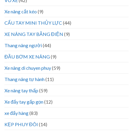
VỎ XE
(42)
Xe nâng cắt kéo
(9)
CẨU TAY MINI THỦY LỰC
(44)
XE NÂNG TAY BẰNG ĐIỆN
(9)
Thang nâng người
(44)
ĐẦU BƠM XE NÂNG
(9)
Xe nâng di chuyen phuy
(59)
Thang nâng tự hành
(11)
Xe nâng tay thấp
(59)
Xe đẩy tay gấp gọn
(12)
xe đẩy hàng
(83)
KẸP PHUY ĐÔI
(14)