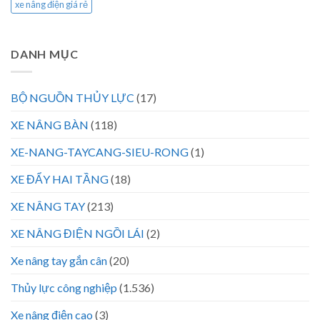
xe nâng điện giá rẻ
DANH MỤC
BỘ NGUỒN THỦY LỰC
(17)
XE NÂNG BÀN
(118)
XE-NANG-TAYCANG-SIEU-RONG
(1)
XE ĐẨY HAI TẦNG
(18)
XE NÂNG TAY
(213)
XE NÂNG ĐIỆN NGỒI LÁI
(2)
Xe nâng tay gắn cân
(20)
Thủy lực công nghiệp
(1.536)
Xe nâng điện cao
(3)