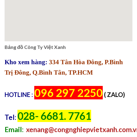
Bảng đồ Công Ty Việt Xanh
Kho xem hàng:
334 Tân Hòa Đông, P.Bình
Trị Đông, Q.Bình Tân, TP.HCM
096 297 2250
HOTLINE :
( ZALO)
028- 6681. 7761
Tel:
Email:
xenang@congnghiepvietxanh.com.v