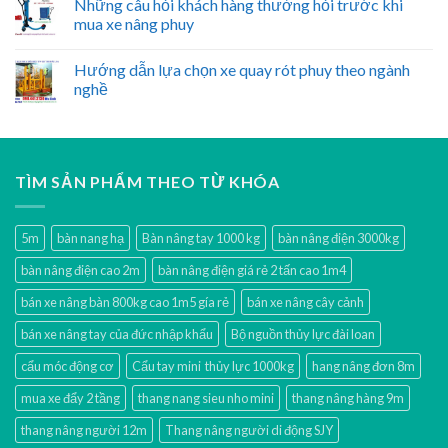
Những câu hỏi khách hàng thường hỏi trước khi
mua xe nâng phuy
Hướng dẫn lựa chọn xe quay rót phuy theo ngành
nghề
TÌM SẢN PHẨM THEO TỪ KHÓA
5m
bàn nang hạ
Bàn nâng tay 1000 kg
bàn nâng điện 3000kg
bàn nâng điện cao 2m
bàn nâng điện giá rẻ 2 tấn cao 1m4
bán xe nâng bàn 800kg cao 1m5 gía rẻ
bán xe nâng cây cảnh
bán xe nâng tay của đức nhập khẩu
Bộ nguồn thủy lực đài loan
cẩu móc động cơ
Cẩu tay mini thủy lực 1000kg
hang nâng đơn 8m
mua xe đẩy 2 tầng
thang nang sieu nho mini
thang nâng hàng 9m
thang nâng người 12m
Thang nâng người di động SJY