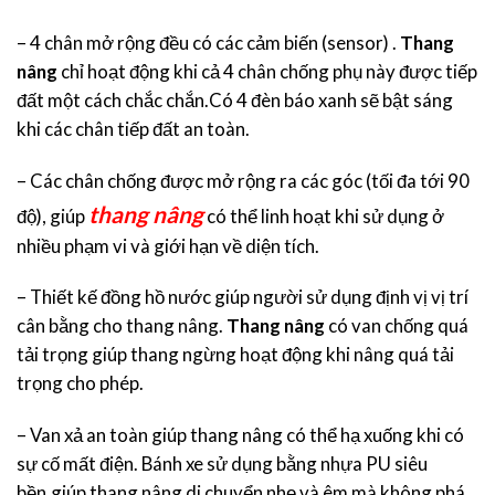
– 4 chân mở rộng đều có các cảm biến (sensor) .
Thang
nâng
chỉ hoạt động khi cả 4 chân chống phụ này được tiếp
đất một cách chắc chắn.Có 4 đèn báo xanh sẽ bật sáng
khi các chân tiếp đất an toàn.
– Các chân chống được mở rộng ra các góc (tối đa tới 90
thang nâng
độ), giúp
có thể linh hoạt khi sử dụng ở
nhiều phạm vi và giới hạn về diện tích.
– Thiết kế đồng hồ nước giúp người sử dụng định vị vị trí
cân bằng cho thang nâng.
Thang nâng
có van chống quá
tải trọng giúp thang ngừng hoạt động khi nâng quá tải
trọng cho phép.
– Van xả an toàn giúp thang nâng có thể hạ xuống khi có
sự cố mất điện. Bánh xe sử dụng bằng nhựa PU siêu
bền,giúp thang nâng di chuyển nhẹ và êm mà không phá