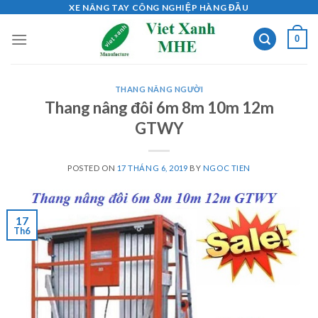
Skip
XE NÂNG TAY CÔNG NGHIỆP HÀNG ĐẦU
to
0
content
THANG NÂNG NGƯỜI
Thang nâng đôi 6m 8m 10m 12m
GTWY
POSTED ON
17 THÁNG 6, 2019
BY
NGOC TIEN
17
Th6