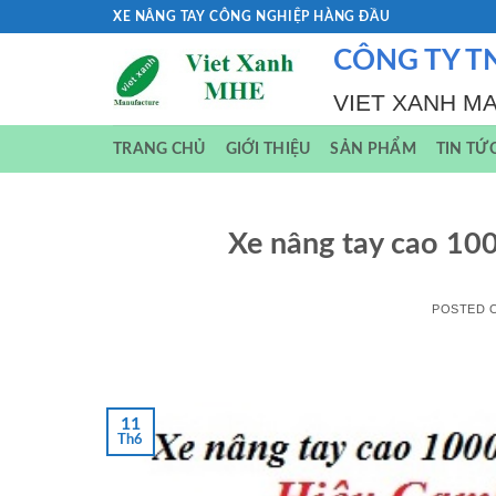
Skip
XE NÂNG TAY CÔNG NGHIỆP HÀNG ĐẦU
to
CÔNG TY T
content
VIET XANH M
TRANG CHỦ
GIỚI THIỆU
SẢN PHẨM
TIN TỨ
Xe nâng tay cao 10
POSTED 
11
Th6