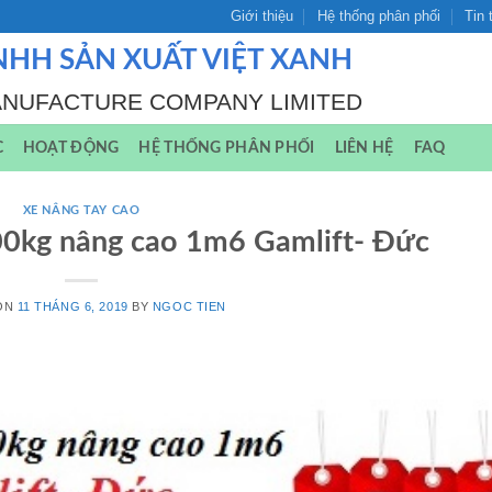
Giới thiệu
Hệ thống phân phối
Tin 
NHH SẢN XUẤT VIỆT XANH
ANUFACTURE COMPANY LIMITED
C
HOẠT ĐỘNG
HỆ THỐNG PHÂN PHỐI
LIÊN HỆ
FAQ
XE NÂNG TAY CAO
00kg nâng cao 1m6 Gamlift- Đức
ON
11 THÁNG 6, 2019
BY
NGOC TIEN