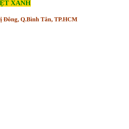
IỆT XANH
Trị Đông, Q.Bình Tân, TP.HCM