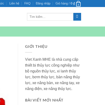
tức
Liên hệ
FAQ
Đăng nhập
Giỏ hàng /
0
₫
0
Tìm
kiếm:
GIỚI THIỆU
Viet Xanh MHE là nhà cung cấp
thiết bị thủy lực công nghiệp như
bộ nguồn thủy lực, xi lanh thủy
lực, bơm thủy lực, bàn nâng thủy
lực, xe nâng bàn, xe nâng tay, xe
nâng điện, xe nâng thủy lực.
BÀI VIẾT MỚI NHẤT