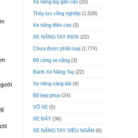
Xe nâng tay gắn cân
(20)
Thủy lực công nghiệp
(1.528)
ền
Xe nâng điện cao
(3)
XE NÂNG TAY INOX
(22)
Chưa được phân loại
(1.774)
ẩm
Bộ càng xe nâng
(3)
Bánh Xe Nâng Tay
(22)
Xe nâng càng dài
(4)
người
Bộ kẹp phuy
(24)
VÕ XE
(5)
ng
XE ĐẨY
(36)
chỉ
XE NÂNG TAY SIÊU NGẮN
(6)