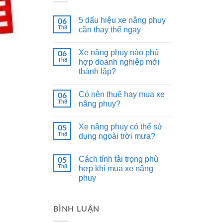
5 dấu hiệu xe nâng phuy
06
Th8
cần thay thế ngay
Xe nâng phuy nào phù
06
Th8
hợp doanh nghiệp mới
thành lập?
Có nên thuê hay mua xe
06
Th8
nâng phuy?
Xe nâng phuy có thể sử
05
Th8
dụng ngoài trời mưa?
Cách tính tải trọng phù
05
Th8
hợp khi mua xe nâng
phuy
BÌNH LUẬN