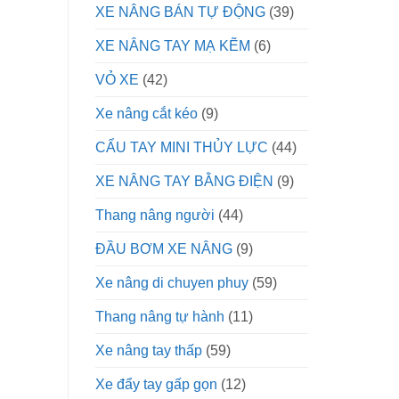
XE NÂNG BÁN TỰ ĐỘNG
(39)
XE NÂNG TAY MẠ KẼM
(6)
VỎ XE
(42)
Xe nâng cắt kéo
(9)
CẨU TAY MINI THỦY LỰC
(44)
XE NÂNG TAY BẰNG ĐIỆN
(9)
Thang nâng người
(44)
ĐẦU BƠM XE NÂNG
(9)
Xe nâng di chuyen phuy
(59)
Thang nâng tự hành
(11)
Xe nâng tay thấp
(59)
Xe đẩy tay gấp gọn
(12)