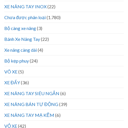
XE NÂNG TAY INOX
(22)
Chưa được phân loại
(1.780)
Bộ càng xe nâng
(3)
Bánh Xe Nâng Tay
(22)
Xe nâng càng dài
(4)
Bộ kẹp phuy
(24)
VÕ XE
(5)
XE ĐẨY
(36)
XE NÂNG TAY SIÊU NGẮN
(6)
XE NÂNG BÁN TỰ ĐỘNG
(39)
XE NÂNG TAY MẠ KẼM
(6)
VỎ XE
(42)