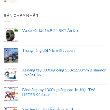
BÁN CHẠY NHẤT
Vỏ xe xúc lật 16.9-24 BKT Ấn Độ
Thang nâng đôi Nichi-lift Japan
Xe nâng tay 3000kg càng 550x1150mm Bishamon
- Nhật Bản
Bàn nâng tay 1000kg nâng cao 1m hiệu TW-
LIFTER Đài Loan
Xe nâng tay 3,5 tấn hiệu Eoslift