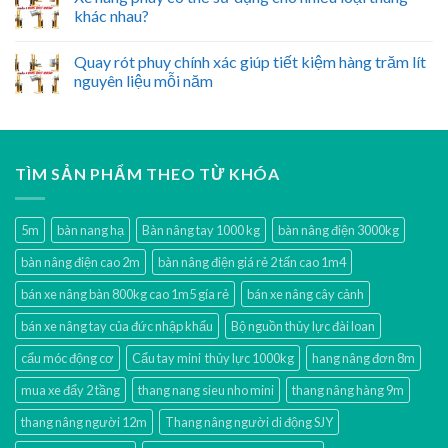
khác nhau?
Quay rót phuy chính xác giúp tiết kiệm hàng trăm lít
nguyên liệu mỗi năm
TÌM SẢN PHẨM THEO TỪ KHÓA
5m
bàn nang hạ
Bàn nâng tay 1000 kg
bàn nâng điện 3000kg
bàn nâng điện cao 2m
bàn nâng điện giá rẻ 2 tấn cao 1m4
bán xe nâng bàn 800kg cao 1m5 gía rẻ
bán xe nâng cây cảnh
bán xe nâng tay của đức nhập khẩu
Bộ nguồn thủy lực đài loan
cẩu móc động cơ
Cẩu tay mini thủy lực 1000kg
hang nâng đơn 8m
mua xe đẩy 2 tầng
thang nang sieu nho mini
thang nâng hàng 9m
thang nâng người 12m
Thang nâng người di động SJY