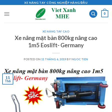
Skip
XE NÂNG TAY CÔNG NGHIỆP HÀNG ĐẦU
to
0
content
XE NÂNG TAY CAO
Xe nâng mặt bàn 800kg nâng cao
1m5 Eoslift- Germany
POSTED ON
11 THÁNG 6, 2019
BY
NGOC TIEN
11
Th6