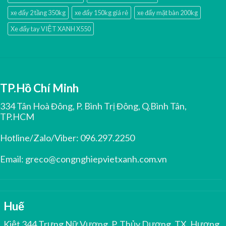
xe đẩy 2 tầng 350kg
xe đẩy 150kg giá rẻ
xe đẩy mặt bàn 200kg
Xe đẩy tay VIỆT XANH X550
TP.Hồ Chí Minh
334 Tân Hoà Đông, P. Bình Trị Đông, Q.Bình Tân,
TP.HCM
Hotline/Zalo/Viber:
096.297.2250
Email:
greco@congnghiepvietxanh.com.vn
Huế
Kiệt 344 Trưng Nữ Vương, P. Thủy Dương, TX. Hương