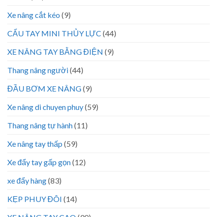
Xe nâng cắt kéo
(9)
CẨU TAY MINI THỦY LỰC
(44)
XE NÂNG TAY BẰNG ĐIỆN
(9)
Thang nâng người
(44)
ĐẦU BƠM XE NÂNG
(9)
Xe nâng di chuyen phuy
(59)
Thang nâng tự hành
(11)
Xe nâng tay thấp
(59)
Xe đẩy tay gấp gọn
(12)
xe đẩy hàng
(83)
KẸP PHUY ĐÔI
(14)