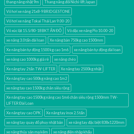
thang nâng nhật 9m
Thang nâng đôi Nichi-lift Japan
Vỏ hơi xe nâng 21x8-9 BRIDGESTONE
Vỏ hơi xe nâng Tokai Thái Lan 9.00-20
Vỏ xúc lật 15.5/80-18 BKT ẤN ĐỘ
Vỏ đặc xe nâng Pio 10.00-20
xe nâng 3.0 tấn đài loan
Xe nâng bàn 750kg cao 1500mm
Xe nâng bán tự động 1500 kg cao 1m6
xe nâng bán tự động đài loan
xe nâng cao 1000kg giá rẻ
xe nâng chéo
Xe nâng tay 2 tấn TW-LIFTER
Xe nâng tay 2500kg nhật
Xe nâng tay cao 500kg nâng cao 1m2
xe nâng tay cao 1500kg chân siêu rộng
Xe nâng tay cao 1500kg nâng cao 1m6 chân siêu rộng 1500mm TW-
LIFTER Đài Loan
Xe nâng tay cao OPK
Xe nâng tay inox 2.5 tấn
xe nâng tay quay đổ phuy nhật bản
xe nâng tay đặc biệt 838x1220mm
xe nâng thủy sản mạ kẽm
xe nâng điện nhập khấu