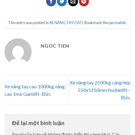
This entry was posted in
XE NÂNG TAY CAO
. Bookmark the
permalink
.
NGOC TIEN
Xe nâng tay 2500kg càng hẹp
Xe nâng tay cao 1000kg nâng
550x1150mm Noblelift –
cao 1m6 Gamlift- Đức
Đức
Để lại một bình luận
Email của bạn sẽ không được hiển thị công khai.
Các