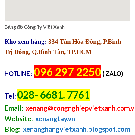
Bảng đồ Công Ty Việt Xanh
Kho xem hàng:
334 Tân Hòa Đông, P.Bình
Trị Đông, Q.Bình Tân, TP.HCM
096 297 2250
HOTLINE :
( ZALO)
028- 6681. 7761
Tel:
Email:
xenang@congnghiepvietxanh.com.v
Website:
xenangtay.vn
Blog:
xenanghangvietxanh.blogspot.com