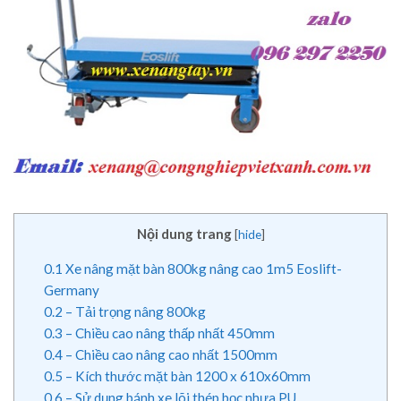
Nội dung trang
[
hide
]
0.1
Xe nâng mặt bàn 800kg nâng cao 1m5 Eoslift-
Germany
0.2
– Tải trọng nâng 800kg
0.3
– Chiều cao nâng thấp nhất 450mm
0.4
– Chiều cao nâng cao nhất 1500mm
0.5
– Kích thước mặt bàn 1200 x 610x60mm
0.6
– Sử dụng bánh xe lõi thép bọc nhựa PU