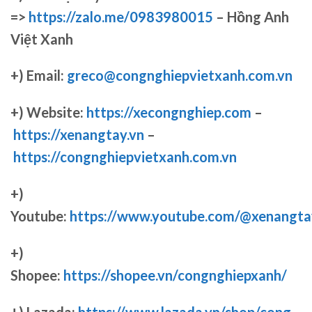
=>
https://zalo.me/0983980015
– Hồng Anh
Việt Xanh
+) Email:
greco@congnghiepvietxanh.com.vn
+) Website:
https://xecongnghiep.com
–
https://xenangtay.vn
–
https://congnghiepvietxanh.com.vn
+)
Youtube:
https://www.youtube.com/@xenangta
+)
Shopee:
https://shopee.vn/congnghiepxanh/
+) Lazada:
https://www.lazada.vn/shop/cong-