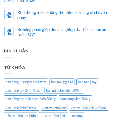
năm 2026
Kho thông minh không thể thiếu xe nâng di chuyển
08
Th8
phuy
Xe nâng phuy giúp doanh nghiệp đạt tiêu chuẩn an
08
Th8
toàn ISO?
BÌNH LUẬN
TỪ KHÓA
bàn nâng 500kg cao 900mm
bàn nâng gía rẻ
bàn nâng tay
bàn nâng tay 2x nhật bản
bàn nâng tay điện 500kg
bàn nâng tay điện di chuyển 500kg
bàn nâng điện 500kg
bàn nâng điện đài loan
bán xe nâng bàn
bán xe nâng bán tự động.
bán xe nâng tay 2 tấn
mua xe nâng 2 tấn
xe nâng