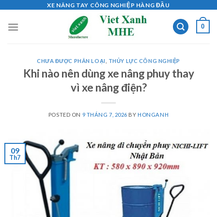
Skip
XE NÂNG TAY CÔNG NGHIỆP HÀNG ĐẦU
to
0
content
CHƯA ĐƯỢC PHÂN LOẠI
,
THỦY LỰC CÔNG NGHIỆP
Khi nào nên dùng xe nâng phuy thay
vì xe nâng điện?
POSTED ON
9 THÁNG 7, 2026
BY
HONGANH
09
Th7