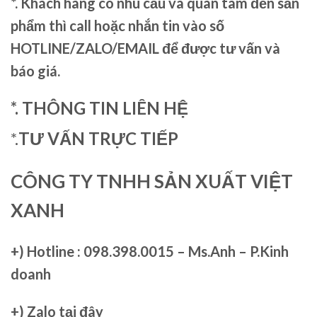
*. Khách hàng có nhu cầu và quan tâm đến sản
phẩm thì call hoặc nhắn tin vào số
HOTLINE/ZALO/EMAIL để được tư vấn và
báo giá.
*. THÔNG TIN LIÊN HỆ
*.
TƯ VẤN TRỰC TIẾP
CÔNG TY TNHH SẢN XUẤT VIỆT
XANH
+)
Hotline : 098.398.0015 – Ms.Anh – P.Kinh
doanh
+)
Zalo tại đây