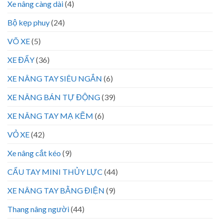
Xe nâng càng dài
(4)
Bộ kẹp phuy
(24)
VÕ XE
(5)
XE ĐẨY
(36)
XE NÂNG TAY SIÊU NGẮN
(6)
XE NÂNG BÁN TỰ ĐỘNG
(39)
XE NÂNG TAY MẠ KẼM
(6)
VỎ XE
(42)
Xe nâng cắt kéo
(9)
CẨU TAY MINI THỦY LỰC
(44)
XE NÂNG TAY BẰNG ĐIỆN
(9)
Thang nâng người
(44)