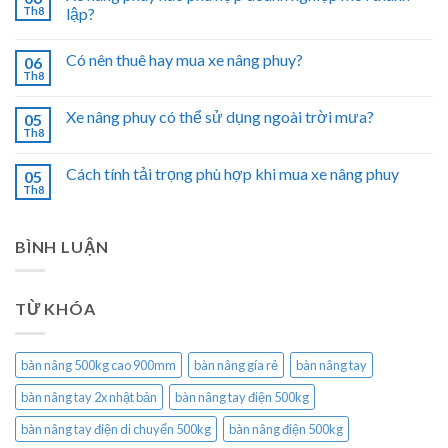
Th8
lập?
Có nên thuê hay mua xe nâng phuy?
06
Th8
Xe nâng phuy có thể sử dụng ngoài trời mưa?
05
Th8
Cách tính tải trọng phù hợp khi mua xe nâng phuy
05
Th8
BÌNH LUẬN
TỪ KHÓA
bàn nâng 500kg cao 900mm
bàn nâng gía rẻ
bàn nâng tay
bàn nâng tay 2x nhật bản
bàn nâng tay điện 500kg
bàn nâng tay điện di chuyển 500kg
bàn nâng điện 500kg