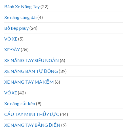
Bánh Xe Nâng Tay
(22)
Xe nâng càng dài
(4)
Bộ kẹp phuy
(24)
VÕ XE
(5)
XE ĐẨY
(36)
XE NÂNG TAY SIÊU NGẮN
(6)
XE NÂNG BÁN TỰ ĐỘNG
(39)
XE NÂNG TAY MẠ KẼM
(6)
VỎ XE
(42)
Xe nâng cắt kéo
(9)
CẨU TAY MINI THỦY LỰC
(44)
XE NÂNG TAY BẰNG ĐIỆN
(9)