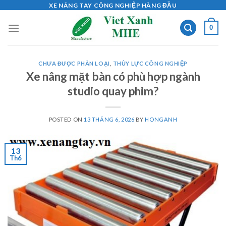
Skip
XE NÂNG TAY CÔNG NGHIỆP HÀNG ĐẦU
to
0
content
CHƯA ĐƯỢC PHÂN LOẠI
,
THỦY LỰC CÔNG NGHIỆP
Xe nâng mặt bàn có phù hợp ngành
studio quay phim?
POSTED ON
13 THÁNG 6, 2026
BY
HONGANH
13
Th6