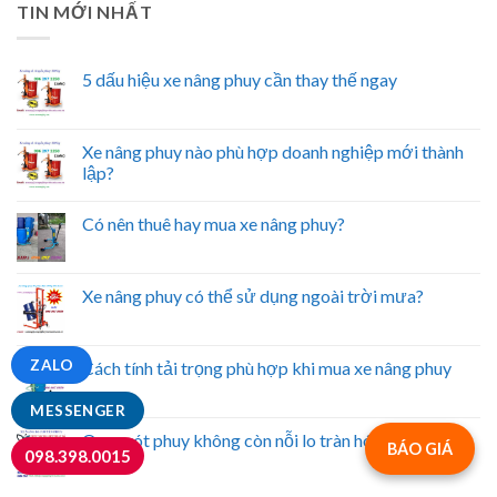
TIN MỚI NHẤT
5 dấu hiệu xe nâng phuy cần thay thế ngay
Xe nâng phuy nào phù hợp doanh nghiệp mới thành
lập?
Có nên thuê hay mua xe nâng phuy?
Xe nâng phuy có thể sử dụng ngoài trời mưa?
ZALO
Cách tính tải trọng phù hợp khi mua xe nâng phuy
MESSENGER
Quay rót phuy không còn nỗi lo tràn hóa chất
BÁO GIÁ
098.398.0015