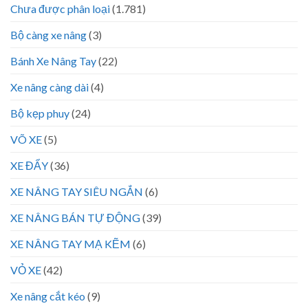
Chưa được phân loại
(1.781)
Bộ càng xe nâng
(3)
Bánh Xe Nâng Tay
(22)
Xe nâng càng dài
(4)
Bộ kẹp phuy
(24)
VÕ XE
(5)
XE ĐẨY
(36)
XE NÂNG TAY SIÊU NGẮN
(6)
XE NÂNG BÁN TỰ ĐỘNG
(39)
XE NÂNG TAY MẠ KẼM
(6)
VỎ XE
(42)
Xe nâng cắt kéo
(9)