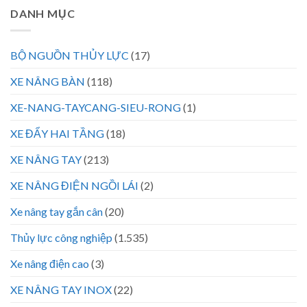
DANH MỤC
BỘ NGUỒN THỦY LỰC
(17)
XE NÂNG BÀN
(118)
XE-NANG-TAYCANG-SIEU-RONG
(1)
XE ĐẨY HAI TẦNG
(18)
XE NÂNG TAY
(213)
XE NÂNG ĐIỆN NGỒI LÁI
(2)
Xe nâng tay gắn cân
(20)
Thủy lực công nghiệp
(1.535)
Xe nâng điện cao
(3)
XE NÂNG TAY INOX
(22)