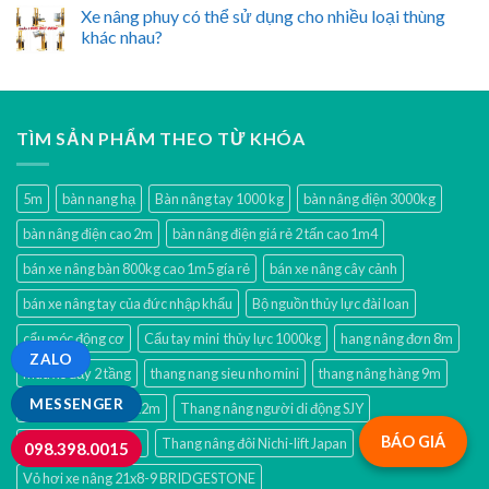
Xe nâng phuy có thể sử dụng cho nhiều loại thùng
khác nhau?
TÌM SẢN PHẨM THEO TỪ KHÓA
5m
bàn nang hạ
Bàn nâng tay 1000 kg
bàn nâng điện 3000kg
bàn nâng điện cao 2m
bàn nâng điện giá rẻ 2 tấn cao 1m4
bán xe nâng bàn 800kg cao 1m5 gía rẻ
bán xe nâng cây cảnh
bán xe nâng tay của đức nhập khẩu
Bộ nguồn thủy lực đài loan
cẩu móc động cơ
Cẩu tay mini thủy lực 1000kg
hang nâng đơn 8m
ZALO
mua xe đẩy 2 tầng
thang nang sieu nho mini
thang nâng hàng 9m
MESSENGER
thang nâng người 12m
Thang nâng người di động SJY
BÁO GIÁ
thang nâng nhật 9m
Thang nâng đôi Nichi-lift Japan
098.398.0015
Vỏ hơi xe nâng 21x8-9 BRIDGESTONE