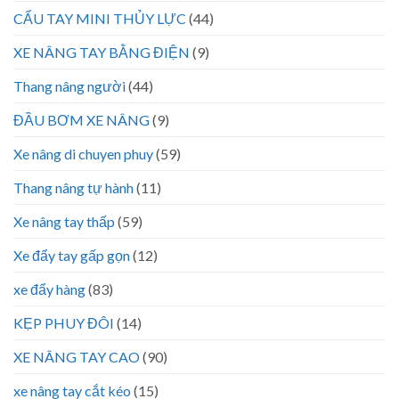
CẨU TAY MINI THỦY LỰC
(44)
XE NÂNG TAY BẰNG ĐIỆN
(9)
Thang nâng người
(44)
ĐẦU BƠM XE NÂNG
(9)
Xe nâng di chuyen phuy
(59)
Thang nâng tự hành
(11)
Xe nâng tay thấp
(59)
Xe đẩy tay gấp gọn
(12)
xe đẩy hàng
(83)
KẸP PHUY ĐÔI
(14)
XE NÂNG TAY CAO
(90)
xe nâng tay cắt kéo
(15)