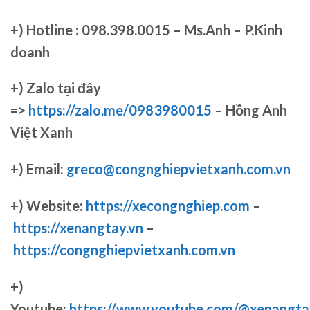
+)
Hotline : 098.398.0015 – Ms.Anh – P.Kinh
doanh
+)
Zalo tại đây
=>
https://zalo.me/0983980015
– Hồng Anh
Việt Xanh
+) Email:
greco@congnghiepvietxanh.com.vn
+) Website:
https://xecongnghiep.com
–
https://xenangtay.vn
–
https://congnghiepvietxanh.com.vn
+)
Youtube:
https://www.youtube.com/@xenangta