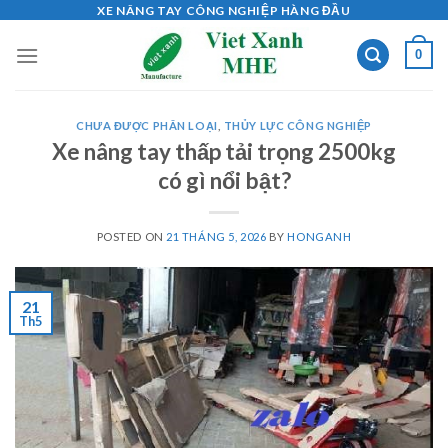
Skip
XE NÂNG TAY CÔNG NGHIỆP HÀNG ĐẦU
to
0
content
CHƯA ĐƯỢC PHÂN LOẠI
,
THỦY LỰC CÔNG NGHIỆP
Xe nâng tay thấp tải trọng 2500kg
có gì nổi bật?
POSTED ON
21 THÁNG 5, 2026
BY
HONGANH
21
Th5