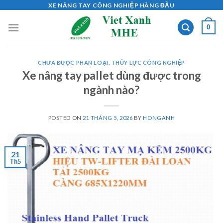
Skip
XE NÂNG TAY CÔNG NGHIỆP HÀNG ĐẦU
to
0
content
CHƯA ĐƯỢC PHÂN LOẠI
,
THỦY LỰC CÔNG NGHIỆP
Xe nâng tay pallet dùng được trong
ngành nào?
POSTED ON
21 THÁNG 5, 2026
BY
HONGANH
21
Th5