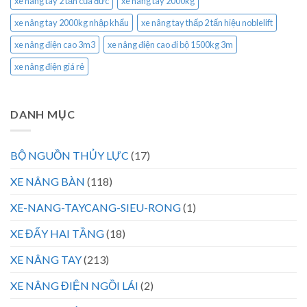
xe nâng tay 2 tấn của đức
xe nâng tay 2000kg
xe nâng tay 2000kg nhập khẩu
xe nâng tay thấp 2 tấn hiệu noblelift
xe nâng điện cao 3m3
xe nâng điện cao đi bộ 1500kg 3m
xe nâng điện giá rẻ
DANH MỤC
BỘ NGUỒN THỦY LỰC
(17)
XE NÂNG BÀN
(118)
XE-NANG-TAYCANG-SIEU-RONG
(1)
XE ĐẨY HAI TẦNG
(18)
XE NÂNG TAY
(213)
XE NÂNG ĐIỆN NGỒI LÁI
(2)