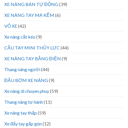
XE NÂNG BÁN TỰ ĐỘNG
(39)
XE NÂNG TAY MẠ KẼM
(6)
VỎ XE
(42)
Xe nâng cắt kéo
(9)
CẨU TAY MINI THỦY LỰC
(44)
XE NÂNG TAY BẰNG ĐIỆN
(9)
Thang nâng người
(44)
ĐẦU BƠM XE NÂNG
(9)
Xe nâng di chuyen phuy
(59)
Thang nâng tự hành
(11)
Xe nâng tay thấp
(59)
Xe đẩy tay gấp gọn
(12)