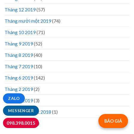
Tháng 12 2019
(57)
Tháng mười một 2019
(74)
Tháng 10 2019
(71)
Tháng 9 2019
(52)
Tháng 8 2019
(40)
Tháng 7 2019
(10)
Tháng 6 2019
(142)
Tháng 2 2019
(2)
ZALO
Tháng 1 2019
(3)
MESSENGER
Tháng mười một 2018
(1)
BÁO GIÁ
098.398.0015
Tháng 7 2018
(1)