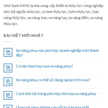
Viet Xanh MHE là nhà cung cấp thiết bị thủy lực công nghiệp
như bộ nguồn thủy lực, xi lanh thủy lực, bơm thủy lực, bàn
nâng thủy lực, xe nâng bàn, xe nâng tay, xe nâng điện, xe nâng
thủy lực.
BÀI VIẾT MỚI NHẤT
Xe nâng phuy nào phù hợp doanh nghiệp mới thành
06
Th8
lập?
Có nên thuê hay mua xe nâng phuy?
06
Th8
Xe nâng phuy có thể sử dụng ngoài trời mưa?
05
Th8
Cách tính tải trọng phù hợp khi mua xe nâng phuy
05
Th8
Quay rót phuy không còn nỗi lo tràn hóa chất
05