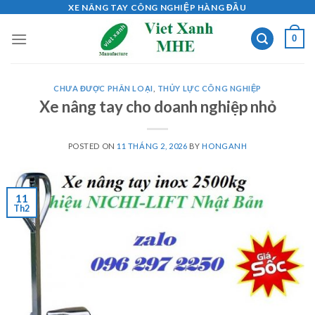
Skip
XE NÂNG TAY CÔNG NGHIỆP HÀNG ĐẦU
to
0
content
CHƯA ĐƯỢC PHÂN LOẠI
,
THỦY LỰC CÔNG NGHIỆP
Xe nâng tay cho doanh nghiệp nhỏ
POSTED ON
11 THÁNG 2, 2026
BY
HONGANH
11
Th2