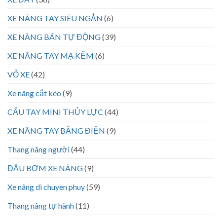
XE NÂNG TAY SIÊU NGẮN
(6)
XE NÂNG BÁN TỰ ĐỘNG
(39)
XE NÂNG TAY MẠ KẼM
(6)
VỎ XE
(42)
Xe nâng cắt kéo
(9)
CẨU TAY MINI THỦY LỰC
(44)
XE NÂNG TAY BẰNG ĐIỆN
(9)
Thang nâng người
(44)
ĐẦU BƠM XE NÂNG
(9)
Xe nâng di chuyen phuy
(59)
Thang nâng tự hành
(11)