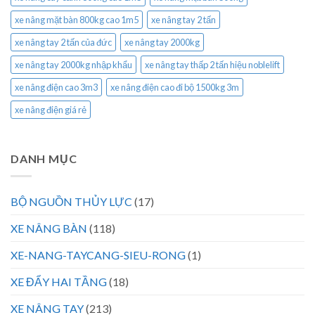
xe nâng mặt bàn 800kg cao 1m5
xe nâng tay 2 tấn
xe nâng tay 2 tấn của đức
xe nâng tay 2000kg
xe nâng tay 2000kg nhập khẩu
xe nâng tay thấp 2 tấn hiệu noblelift
xe nâng điện cao 3m3
xe nâng điện cao đi bộ 1500kg 3m
xe nâng điện giá rẻ
DANH MỤC
BỘ NGUỒN THỦY LỰC
(17)
XE NÂNG BÀN
(118)
XE-NANG-TAYCANG-SIEU-RONG
(1)
XE ĐẨY HAI TẦNG
(18)
XE NÂNG TAY
(213)