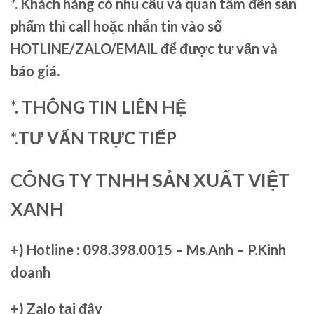
*. Khách hàng có nhu cầu và quan tâm đến sản
phẩm thì call hoặc nhắn tin vào số
HOTLINE/ZALO/EMAIL để được tư vấn và
báo giá.
*. THÔNG TIN LIÊN HỆ
*.
TƯ VẤN TRỰC TIẾP
CÔNG TY TNHH SẢN XUẤT VIỆT
XANH
+)
Hotline : 098.398.0015 – Ms.Anh – P.Kinh
doanh
+)
Zalo tại đây