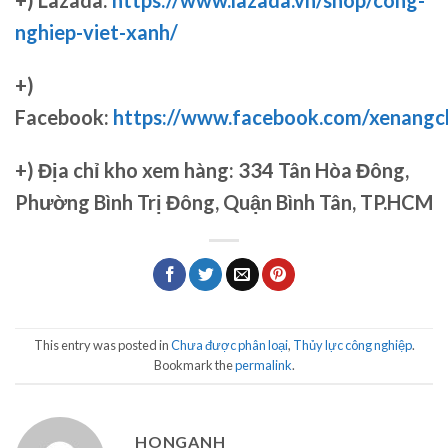
+) Lazada:
https://www.lazada.vn/shop/cong-
nghiep-viet-xanh/
+)
Facebook:
https://www.facebook.com/xenang
+)
Địa chỉ kho xem hàng: 334 Tân Hòa Đông,
Phường Bình Trị Đông, Quận Bình Tân, TP.HCM
This entry was posted in
Chưa được phân loại
,
Thủy lực công nghiệp
.
Bookmark the
permalink
.
HONGANH