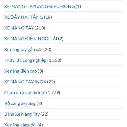
XE-NANG-TAYCANG-SIEU-RONG
(1)
XE ĐẨY HAI TẦNG
(18)
XE NÂNG TAY
(213)
XE NÂNG ĐIỆN NGỒI LÁI
(2)
Xe nâng tay gắn cân
(20)
Thủy lực công nghiệp
(1.533)
Xe nâng điện cao
(3)
XE NÂNG TAY INOX
(22)
Chưa được phân loại
(1.779)
Bộ càng xe nâng
(3)
Bánh Xe Nâng Tay
(22)
Xe nâng càng dài
(4)