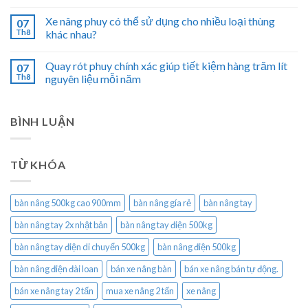
Xe nâng phuy có thể sử dụng cho nhiều loại thùng
07
Th8
khác nhau?
Quay rót phuy chính xác giúp tiết kiệm hàng trăm lít
07
Th8
nguyên liệu mỗi năm
BÌNH LUẬN
TỪ KHÓA
bàn nâng 500kg cao 900mm
bàn nâng gía rẻ
bàn nâng tay
bàn nâng tay 2x nhật bản
bàn nâng tay điện 500kg
bàn nâng tay điện di chuyển 500kg
bàn nâng điện 500kg
bàn nâng điện đài loan
bán xe nâng bàn
bán xe nâng bán tự động.
bán xe nâng tay 2 tấn
mua xe nâng 2 tấn
xe nâng