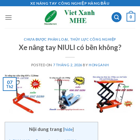
Skip
XE NÂNG TAY CÔNG NGHIỆP HÀNG ĐẦU
to
0
content
CHƯA ĐƯỢC PHÂN LOẠI
,
THỦY LỰC CÔNG NGHIỆP
Xe nâng tay NIULI có bền không?
POSTED ON
7 THÁNG 2, 2026
BY
HONGANH
07
Th2
Nội dung trang
[
hide
]