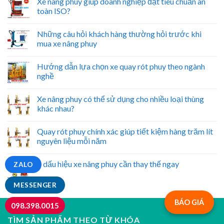
Xe nâng phuy giúp doanh nghiệp đạt tiêu chuẩn an
toàn ISO?
Những câu hỏi khách hàng thường hỏi trước khi
mua xe nâng phuy
Hướng dẫn lựa chọn xe quay rót phuy theo ngành
nghề
Xe nâng phuy có thể sử dụng cho nhiều loại thùng
khác nhau?
Quay rót phuy chính xác giúp tiết kiệm hàng trăm lít
nguyên liệu mỗi năm
5 dấu hiệu xe nâng phuy cần thay thế ngay
ZALO
MESSENGER
BÁO GIÁ
098.398.0015
TÌM SẢN PHẨM THEO TỪ KHÓA