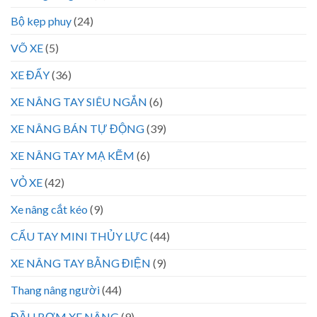
Bộ kẹp phuy
(24)
VÕ XE
(5)
XE ĐẨY
(36)
XE NÂNG TAY SIÊU NGẮN
(6)
XE NÂNG BÁN TỰ ĐỘNG
(39)
XE NÂNG TAY MẠ KẼM
(6)
VỎ XE
(42)
Xe nâng cắt kéo
(9)
CẨU TAY MINI THỦY LỰC
(44)
XE NÂNG TAY BẰNG ĐIỆN
(9)
Thang nâng người
(44)
ĐẦU BƠM XE NÂNG
(9)