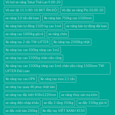
Vỏ hơi xe nâng Tokai Thái Lan 9.00-20
Vỏ xúc lật 15.5/80-18 BKT ẤN ĐỘ
Vỏ đặc xe nâng Pio 10.00-20
xe nâng 3.0 tấn đài loan
Xe nâng bàn 750kg cao 1500mm
Xe nâng bán tự động 1500 kg cao 1m6
xe nâng bán tự động đài loan
xe nâng cao 1000kg giá rẻ
xe nâng chéo
Xe nâng tay 2 tấn TW-LIFTER
Xe nâng tay 2500kg nhật
Xe nâng tay cao 500kg nâng cao 1m2
xe nâng tay cao 1500kg chân siêu rộng
Xe nâng tay cao 1500kg nâng cao 1m6 chân siêu rộng 1500mm TW-
LIFTER Đài Loan
Xe nâng tay cao OPK
Xe nâng tay inox 2.5 tấn
xe nâng tay quay đổ phuy nhật bản
xe nâng tay đặc biệt 838x1220mm
xe nâng thủy sản mạ kẽm
xe nâng điện nhập khấu
xe đẩy 2 tầng 350kg
xe đẩy 150kg giá rẻ
xe đẩy mặt bàn 200kg
Xe đẩy tay VIỆT XANH X550