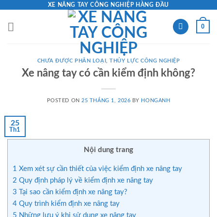
Skip
XE NÂNG TAY CÔNG NGHIỆP HÀNG ĐẦU
to
0
content
CHƯA ĐƯỢC PHÂN LOẠI
,
THỦY LỰC CÔNG NGHIỆP
Xe nâng tay có cần kiểm định không?
POSTED ON
25 THÁNG 1, 2026
BY
HONGANH
25
Th1
Nội dung trang
1
Xem xét sự cần thiết của việc kiểm định xe nâng tay
2
Quy định pháp lý về kiểm định xe nâng tay
3
Tại sao cần kiểm định xe nâng tay?
4
Quy trình kiểm định xe nâng tay
5
Những lưu ý khi sử dụng xe nâng tay