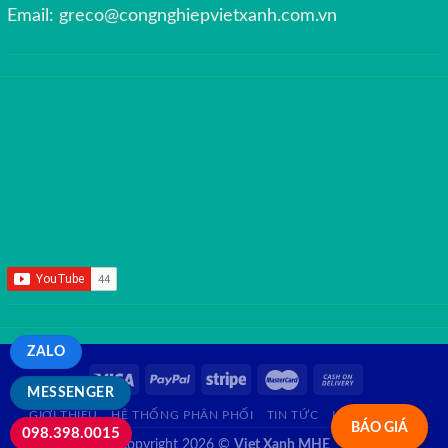
Email:
greco@congnghiepvietxanh.com.vn
ZALO
MESSENGER
GIỚI THIỆU
HỆ THỐNG PHÂN PHỐI
TIN TỨC
LIÊN HỆ
FAQ
BÁO GIÁ
098.398.0015
Copyright 2026 ©
Viet Xanh MHE