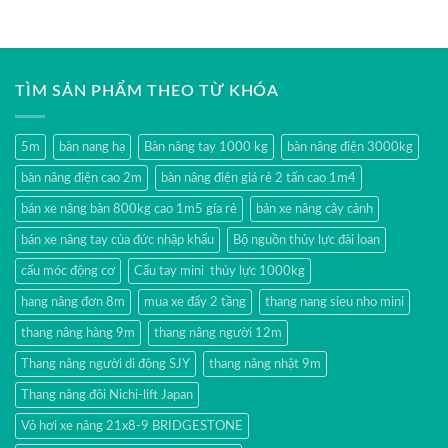
TÌM SẢN PHẨM THEO TỪ KHÓA
5m
bàn nang hạ
Bàn nâng tay 1000 kg
bàn nâng điện 3000kg
bàn nâng điện cao 2m
bàn nâng điện giá rẻ 2 tấn cao 1m4
bán xe nâng bàn 800kg cao 1m5 gía rẻ
bán xe nâng cây cảnh
bán xe nâng tay của đức nhập khẩu
Bộ nguồn thủy lực đài loan
cẩu móc động cơ
Cẩu tay mini thủy lực 1000kg
hang nâng đơn 8m
mua xe đẩy 2 tầng
thang nang sieu nho mini
thang nâng hàng 9m
thang nâng người 12m
Thang nâng người di động SJY
thang nâng nhật 9m
Thang nâng đôi Nichi-lift Japan
Vỏ hơi xe nâng 21x8-9 BRIDGESTONE