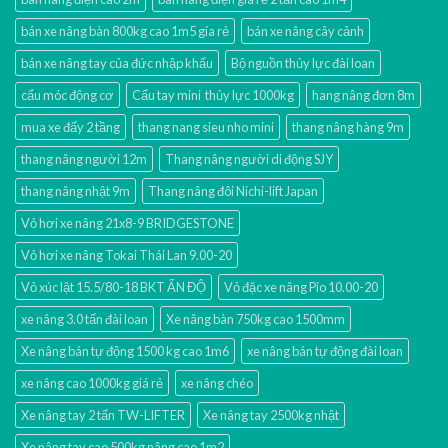
bán xe nâng bàn 800kg cao 1m5 gía rẻ
bán xe nâng cây cảnh
bán xe nâng tay của đức nhập khẩu
Bộ nguồn thủy lực đài loan
cẩu móc động cơ
Cẩu tay mini thủy lực 1000kg
hang nâng đơn 8m
mua xe đẩy 2 tầng
thang nang sieu nho mini
thang nâng hàng 9m
thang nâng người 12m
Thang nâng người di động SJY
thang nâng nhật 9m
Thang nâng đôi Nichi-lift Japan
Vỏ hơi xe nâng 21x8-9 BRIDGESTONE
Vỏ hơi xe nâng Tokai Thái Lan 9.00-20
Vỏ xúc lật 15.5/80-18 BKT ẤN ĐỘ
Vỏ đặc xe nâng Pio 10.00-20
xe nâng 3.0 tấn đài loan
Xe nâng bàn 750kg cao 1500mm
Xe nâng bán tự động 1500 kg cao 1m6
xe nâng bán tự động đài loan
xe nâng cao 1000kg giá rẻ
xe nâng chéo
Xe nâng tay 2 tấn TW-LIFTER
Xe nâng tay 2500kg nhật
Xe nâng tay cao 500kg nâng cao 1m2