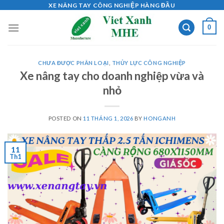
Skip
XE NÂNG TAY CÔNG NGHIỆP HÀNG ĐẦU
to
0
content
CHƯA ĐƯỢC PHÂN LOẠI
,
THỦY LỰC CÔNG NGHIỆP
Xe nâng tay cho doanh nghiệp vừa và
nhỏ
POSTED ON
11 THÁNG 1, 2026
BY
HONGANH
11
Th1