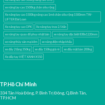
xe nâng tay cao 1500kg chân siêu rộng
Xe nâng tay cao 1500kg nâng cao 1m6 chân siêu rộng 1500mm TW-
LIFTER Đài Loan
Xe nâng tay cao OPK
Xe nâng tay inox 2.5 tấn
xe nâng tay quay đổ phuy nhật bản
xe nâng tay đặc biệt 838x1220mm
xe nâng thủy sản mạ kẽm
xe nâng điện nhập khấu
xe đẩy 2 tầng 350kg
xe đẩy 150kg giá rẻ
xe đẩy mặt bàn 200kg
Xe đẩy tay VIỆT XANH X550
TP.Hồ Chí Minh
334 Tân Hoà Đông, P. Bình Trị Đông, Q.Bình Tân,
TP.HCM