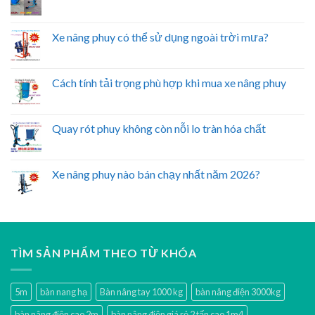
Xe nâng phuy có thể sử dụng ngoài trời mưa?
Cách tính tải trọng phù hợp khi mua xe nâng phuy
Quay rót phuy không còn nỗi lo tràn hóa chất
Xe nâng phuy nào bán chạy nhất năm 2026?
TÌM SẢN PHẨM THEO TỪ KHÓA
5m
bàn nang hạ
Bàn nâng tay 1000 kg
bàn nâng điện 3000kg
bàn nâng điện cao 2m
bàn nâng điện giá rẻ 2 tấn cao 1m4