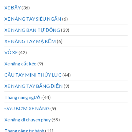
XE ĐẨY
(36)
XE NÂNG TAY SIÊU NGẮN
(6)
XE NÂNG BÁN TỰ ĐỘNG
(39)
XE NÂNG TAY MẠ KẼM
(6)
VỎ XE
(42)
Xe nâng cắt kéo
(9)
CẨU TAY MINI THỦY LỰC
(44)
XE NÂNG TAY BẰNG ĐIỆN
(9)
Thang nâng người
(44)
ĐẦU BƠM XE NÂNG
(9)
Xe nâng di chuyen phuy
(59)
Thang nâng tự hành
(11)