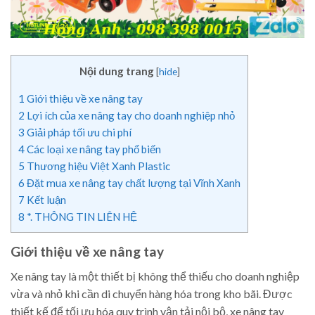
Nội dung trang
[
hide
]
1
Giới thiệu về xe nâng tay
2
Lợi ích của xe nâng tay cho doanh nghiệp nhỏ
3
Giải pháp tối ưu chi phí
4
Các loại xe nâng tay phổ biến
5
Thương hiệu Việt Xanh Plastic
6
Đặt mua xe nâng tay chất lượng tại Vĩnh Xanh
7
Kết luận
8
*. THÔNG TIN LIÊN HỆ
Giới thiệu về xe nâng tay
Xe nâng tay là một thiết bị không thể thiếu cho doanh nghiệp
vừa và nhỏ khi cần di chuyển hàng hóa trong kho bãi. Được
thiết kế để tối ưu hóa quy trình vận tải nội bộ, xe nâng tay