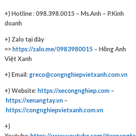
+)
Hotline : 098.398.0015 – Ms.Anh – P.Kinh
doanh
+)
Zalo tại đây
=>
https://zalo.me/0983980015
– Hồng Anh
Việt Xanh
+) Email:
greco@congnghiepvietxanh.com.vn
+) Website:
https://xecongnghiep.com
–
https://xenangtay.vn
–
https://congnghiepvietxanh.com.vn
+)
Youtube:
https://www.youtube.com/@xenangta