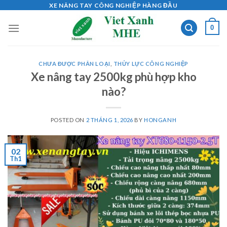
Skip
XE NÂNG TAY CÔNG NGHIỆP HÀNG ĐẦU
to
0
content
CHƯA ĐƯỢC PHÂN LOẠI
,
THỦY LỰC CÔNG NGHIỆP
Xe nâng tay 2500kg phù hợp kho
nào?
POSTED ON
2 THÁNG 1, 2026
BY
HONGANH
02
Th1