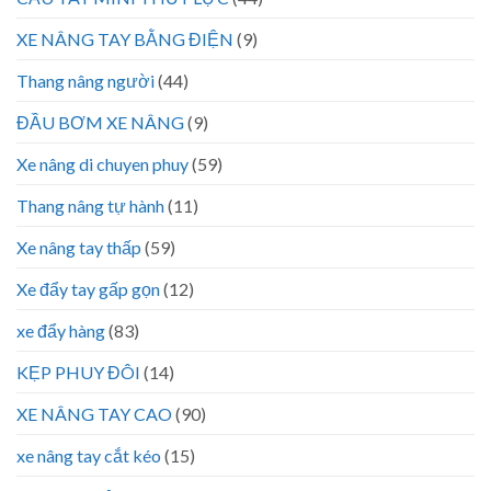
XE NÂNG TAY BẰNG ĐIỆN
(9)
Thang nâng người
(44)
ĐẦU BƠM XE NÂNG
(9)
Xe nâng di chuyen phuy
(59)
Thang nâng tự hành
(11)
Xe nâng tay thấp
(59)
Xe đẩy tay gấp gọn
(12)
xe đẩy hàng
(83)
KẸP PHUY ĐÔI
(14)
XE NÂNG TAY CAO
(90)
xe nâng tay cắt kéo
(15)