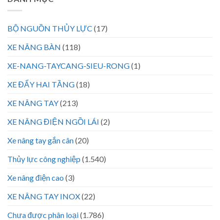
BỘ NGUỒN THỦY LỰC
(17)
XE NÂNG BÀN
(118)
XE-NANG-TAYCANG-SIEU-RONG
(1)
XE ĐẨY HAI TẦNG
(18)
XE NÂNG TAY
(213)
XE NÂNG ĐIỆN NGỒI LÁI
(2)
Xe nâng tay gắn cân
(20)
Thủy lực công nghiệp
(1.540)
Xe nâng điện cao
(3)
XE NÂNG TAY INOX
(22)
Chưa được phân loại
(1.786)