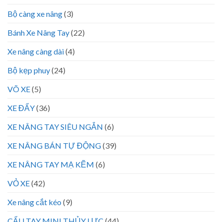
Bộ càng xe nâng
(3)
Bánh Xe Nâng Tay
(22)
Xe nâng càng dài
(4)
Bộ kẹp phuy
(24)
VÕ XE
(5)
XE ĐẨY
(36)
XE NÂNG TAY SIÊU NGẮN
(6)
XE NÂNG BÁN TỰ ĐỘNG
(39)
XE NÂNG TAY MẠ KẼM
(6)
VỎ XE
(42)
Xe nâng cắt kéo
(9)
CẨU TAY MINI THỦY LỰC
(44)