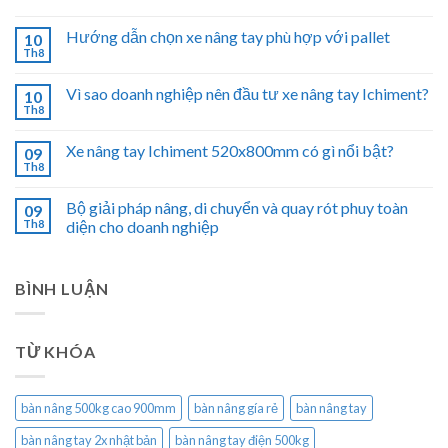
Hướng dẫn chọn xe nâng tay phù hợp với pallet
10
Th8
Vì sao doanh nghiệp nên đầu tư xe nâng tay Ichiment?
10
Th8
Xe nâng tay Ichiment 520x800mm có gì nổi bật?
09
Th8
Bộ giải pháp nâng, di chuyển và quay rót phuy toàn
09
Th8
diện cho doanh nghiệp
BÌNH LUẬN
TỪ KHÓA
bàn nâng 500kg cao 900mm
bàn nâng gía rẻ
bàn nâng tay
bàn nâng tay 2x nhật bản
bàn nâng tay điện 500kg