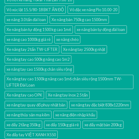
Vỏ xúc lật 15.5/80-18 BKT ẤN ĐỘ
Vỏ đặc xe nâng Pio 10.00-20
xe nâng 3.0 tấn đài loan
Xe nâng bàn 750kg cao 1500mm
Xe nâng bán tự động 1500 kg cao 1m6
xe nâng bán tự động đài loan
xe nâng cao 1000kg giá rẻ
xe nâng chéo
Xe nâng tay 2 tấn TW-LIFTER
Xe nâng tay 2500kg nhật
Xe nâng tay cao 500kg nâng cao 1m2
xe nâng tay cao 1500kg chân siêu rộng
Xe nâng tay cao 1500kg nâng cao 1m6 chân siêu rộng 1500mm TW-
LIFTER Đài Loan
Xe nâng tay cao OPK
Xe nâng tay inox 2.5 tấn
xe nâng tay quay đổ phuy nhật bản
xe nâng tay đặc biệt 838x1220mm
xe nâng thủy sản mạ kẽm
xe nâng điện nhập khấu
xe đẩy 2 tầng 350kg
xe đẩy 150kg giá rẻ
xe đẩy mặt bàn 200kg
Xe đẩy tay VIỆT XANH X550