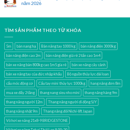
năm 2026
TÌM SẢN PHẨM THEO TỪ KHÓA
5m
bàn nang hạ
Bàn nâng tay 1000 kg
bàn nâng điện 3000kg
bàn nâng điện cao 2m
bàn nâng điện giá rẻ 2 tấn cao 1m4
bán xe nâng bàn 800kg cao 1m5 gía rẻ
bán xe nâng cây cảnh
bán xe nâng tay của đức nhập khẩu
Bộ nguồn thủy lực đài loan
cẩu móc động cơ
Cẩu tay mini thủy lực 1000kg
hang nâng đơn 8m
mua xe đẩy 2 tầng
thang nang sieu nho mini
thang nâng hàng 9m
thang nâng người 12m
Thang nâng người di động SJY
thang nâng nhật 9m
Thang nâng đôi Nichi-lift Japan
Vỏ hơi xe nâng 21x8-9 BRIDGESTONE
Vỏ hơi xe nâng Tokai Thái Lan 9.00-20