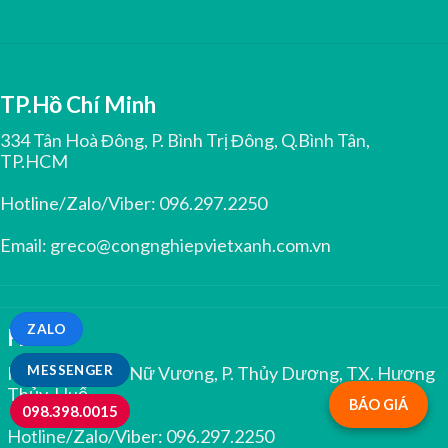
TP.Hồ Chí Minh
334 Tân Hoà Đông, P. Bình Trị Đông, Q.Bình Tân,
TP.HCM
Hotline/Zalo/Viber:
096.297.2250
Email:
greco@congnghiepvietxanh.com.vn
ZALO
Huế
MESSENGER
Kiệt 344 Trưng Nữ Vương, P. Thủy Dương, TX. Hương
Thủy, Huế
BÁO GIÁ
098.398.0015
Hotline/Zalo/Viber:
096.297.2250