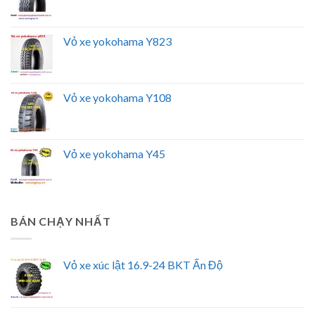
Vỏ xe yokohama Y823
Vỏ xe yokohama Y108
Vỏ xe yokohama Y45
BÁN CHẠY NHẤT
Vỏ xe xúc lật 16.9-24 BKT Ấn Độ