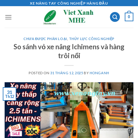
Skip
XE NÂNG TAY CÔNG NGHIỆP HÀNG ĐẦU
to
0
content
CHƯA ĐƯỢC PHÂN LOẠI
,
THỦY LỰC CÔNG NGHIỆP
So sánh vỏ xe nâng Ichimens và hàng
trôi nổi
POSTED ON
31 THÁNG 12, 2025
BY
HONGANH
31
Th12