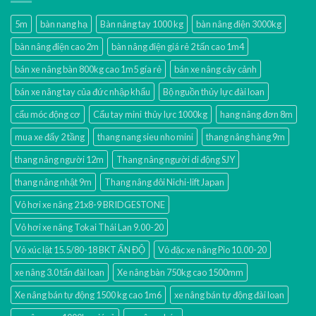
5m
bàn nang hạ
Bàn nâng tay 1000 kg
bàn nâng điện 3000kg
bàn nâng điện cao 2m
bàn nâng điện giá rẻ 2 tấn cao 1m4
bán xe nâng bàn 800kg cao 1m5 gía rẻ
bán xe nâng cây cảnh
bán xe nâng tay của đức nhập khẩu
Bộ nguồn thủy lực đài loan
cẩu móc động cơ
Cẩu tay mini thủy lực 1000kg
hang nâng đơn 8m
mua xe đẩy 2 tầng
thang nang sieu nho mini
thang nâng hàng 9m
thang nâng người 12m
Thang nâng người di động SJY
thang nâng nhật 9m
Thang nâng đôi Nichi-lift Japan
Vỏ hơi xe nâng 21x8-9 BRIDGESTONE
Vỏ hơi xe nâng Tokai Thái Lan 9.00-20
Vỏ xúc lật 15.5/80-18 BKT ẤN ĐỘ
Vỏ đặc xe nâng Pio 10.00-20
xe nâng 3.0 tấn đài loan
Xe nâng bàn 750kg cao 1500mm
Xe nâng bán tự động 1500 kg cao 1m6
xe nâng bán tự động đài loan