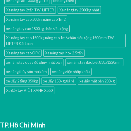
xe nâng cao 1000kg giá rẻ
xe nâng chéo
Xe nâng tay 2 tấn TW-LIFTER
Xe nâng tay 2500kg nhật
Xe nâng tay cao 500kg nâng cao 1m2
xe nâng tay cao 1500kg chân siêu rộng
Xe nâng tay cao 1500kg nâng cao 1m6 chân siêu rộng 1500mm TW-
LIFTER Đài Loan
Xe nâng tay cao OPK
Xe nâng tay inox 2.5 tấn
xe nâng tay quay đổ phuy nhật bản
xe nâng tay đặc biệt 838x1220mm
xe nâng thủy sản mạ kẽm
xe nâng điện nhập khấu
xe đẩy 2 tầng 350kg
xe đẩy 150kg giá rẻ
xe đẩy mặt bàn 200kg
Xe đẩy tay VIỆT XANH X550
TP.Hồ Chí Minh