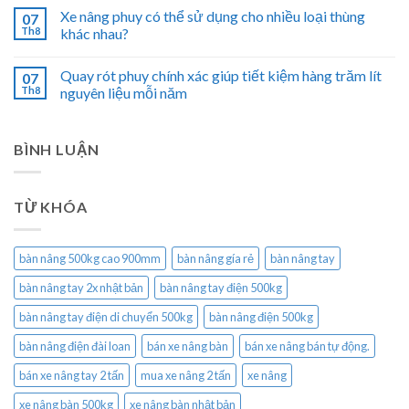
Xe nâng phuy có thể sử dụng cho nhiều loại thùng
07
Th8
khác nhau?
Quay rót phuy chính xác giúp tiết kiệm hàng trăm lít
07
Th8
nguyên liệu mỗi năm
BÌNH LUẬN
TỪ KHÓA
bàn nâng 500kg cao 900mm
bàn nâng gía rẻ
bàn nâng tay
bàn nâng tay 2x nhật bản
bàn nâng tay điện 500kg
bàn nâng tay điện di chuyển 500kg
bàn nâng điện 500kg
bàn nâng điện đài loan
bán xe nâng bàn
bán xe nâng bán tự động.
bán xe nâng tay 2 tấn
mua xe nâng 2 tấn
xe nâng
xe nâng bàn 500kg
xe nâng bàn nhật bản