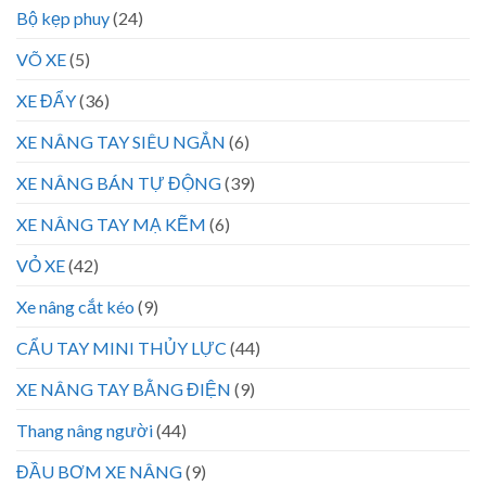
Bộ kẹp phuy
(24)
VÕ XE
(5)
XE ĐẨY
(36)
XE NÂNG TAY SIÊU NGẮN
(6)
XE NÂNG BÁN TỰ ĐỘNG
(39)
XE NÂNG TAY MẠ KẼM
(6)
VỎ XE
(42)
Xe nâng cắt kéo
(9)
CẨU TAY MINI THỦY LỰC
(44)
XE NÂNG TAY BẰNG ĐIỆN
(9)
Thang nâng người
(44)
ĐẦU BƠM XE NÂNG
(9)