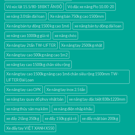
Vỏ xúc lật 15.5/80-18 BKT ẤN ĐỘ
Vỏ đặc xe nâng Pio 10.00-20
xe nâng 3.0 tấn đài loan
Xe nâng bàn 750kg cao 1500mm
Xe nâng bán tự động 1500 kg cao 1m6
xe nâng bán tự động đài loan
xe nâng cao 1000kg giá rẻ
xe nâng chéo
Xe nâng tay 2 tấn TW-LIFTER
Xe nâng tay 2500kg nhật
Xe nâng tay cao 500kg nâng cao 1m2
xe nâng tay cao 1500kg chân siêu rộng
Xe nâng tay cao 1500kg nâng cao 1m6 chân siêu rộng 1500mm TW-
LIFTER Đài Loan
Xe nâng tay cao OPK
Xe nâng tay inox 2.5 tấn
xe nâng tay quay đổ phuy nhật bản
xe nâng tay đặc biệt 838x1220mm
xe nâng thủy sản mạ kẽm
xe nâng điện nhập khấu
xe đẩy 2 tầng 350kg
xe đẩy 150kg giá rẻ
xe đẩy mặt bàn 200kg
Xe đẩy tay VIỆT XANH X550