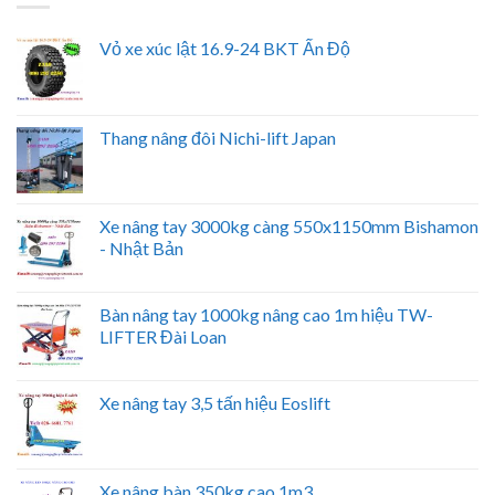
Vỏ xe xúc lật 16.9-24 BKT Ấn Độ
Thang nâng đôi Nichi-lift Japan
Xe nâng tay 3000kg càng 550x1150mm Bishamon
- Nhật Bản
Bàn nâng tay 1000kg nâng cao 1m hiệu TW-
LIFTER Đài Loan
Xe nâng tay 3,5 tấn hiệu Eoslift
Xe nâng bàn 350kg cao 1m3