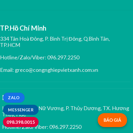
TP.Hồ Chí Minh
334 Tân Hoà Đông, P. Bình Trị Đông, Q.Bình Tân,
TP.HCM
Hotline/Zalo/Viber:
096.297.2250
Email:
greco@congnghiepvietxanh.com.vn
Huế
ZALO
Kiệt 344 Trưng Nữ Vương, P. Thủy Dương, TX. Hương
MESSENGER
Thủy, Huế
BÁO GIÁ
098.398.0015
Hotline/Zalo/Viber:
096.297.2250