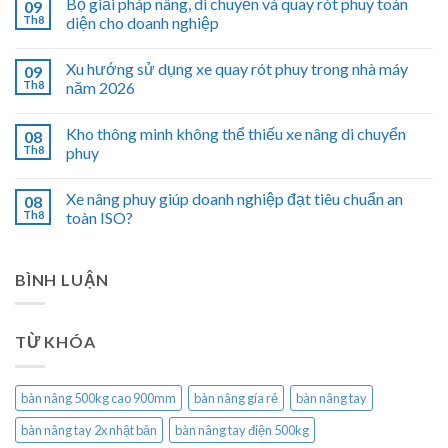
Bộ giải pháp nâng, di chuyển và quay rót phuy toàn
09
Th8
diện cho doanh nghiệp
Xu hướng sử dụng xe quay rót phuy trong nhà máy
09
Th8
năm 2026
Kho thông minh không thể thiếu xe nâng di chuyển
08
Th8
phuy
Xe nâng phuy giúp doanh nghiệp đạt tiêu chuẩn an
08
Th8
toàn ISO?
BÌNH LUẬN
TỪ KHÓA
bàn nâng 500kg cao 900mm
bàn nâng gía rẻ
bàn nâng tay
bàn nâng tay 2x nhật bản
bàn nâng tay điện 500kg