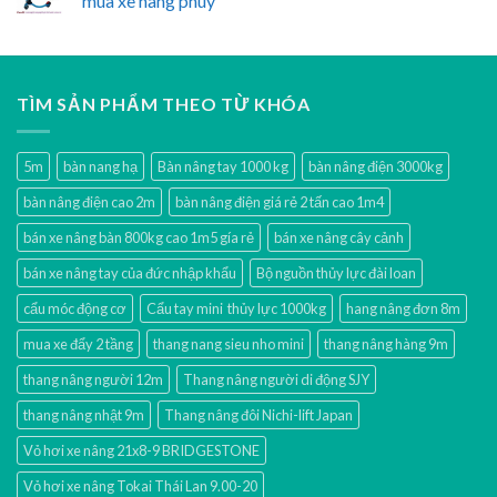
mua xe nâng phuy
TÌM SẢN PHẨM THEO TỪ KHÓA
5m
bàn nang hạ
Bàn nâng tay 1000 kg
bàn nâng điện 3000kg
bàn nâng điện cao 2m
bàn nâng điện giá rẻ 2 tấn cao 1m4
bán xe nâng bàn 800kg cao 1m5 gía rẻ
bán xe nâng cây cảnh
bán xe nâng tay của đức nhập khẩu
Bộ nguồn thủy lực đài loan
cẩu móc động cơ
Cẩu tay mini thủy lực 1000kg
hang nâng đơn 8m
mua xe đẩy 2 tầng
thang nang sieu nho mini
thang nâng hàng 9m
thang nâng người 12m
Thang nâng người di động SJY
thang nâng nhật 9m
Thang nâng đôi Nichi-lift Japan
Vỏ hơi xe nâng 21x8-9 BRIDGESTONE
Vỏ hơi xe nâng Tokai Thái Lan 9.00-20