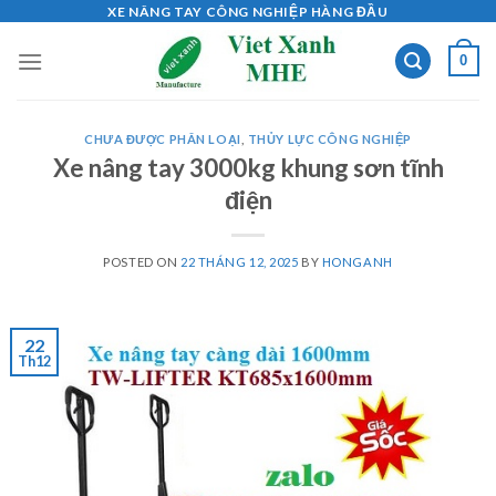
Skip
XE NÂNG TAY CÔNG NGHIỆP HÀNG ĐẦU
to
0
content
CHƯA ĐƯỢC PHÂN LOẠI
,
THỦY LỰC CÔNG NGHIỆP
Xe nâng tay 3000kg khung sơn tĩnh
điện
POSTED ON
22 THÁNG 12, 2025
BY
HONGANH
22
Th12