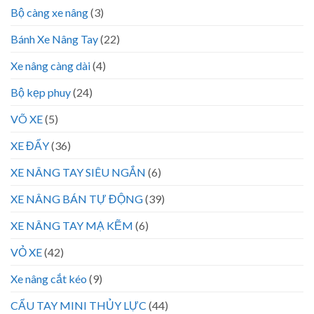
Bộ càng xe nâng
(3)
Bánh Xe Nâng Tay
(22)
Xe nâng càng dài
(4)
Bộ kẹp phuy
(24)
VÕ XE
(5)
XE ĐẨY
(36)
XE NÂNG TAY SIÊU NGẮN
(6)
XE NÂNG BÁN TỰ ĐỘNG
(39)
XE NÂNG TAY MẠ KẼM
(6)
VỎ XE
(42)
Xe nâng cắt kéo
(9)
CẨU TAY MINI THỦY LỰC
(44)