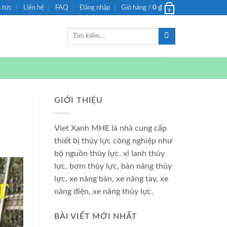
n tức
Liên hệ
FAQ
Đăng nhập
Giỏ hàng /
0
₫
0
Tìm
kiếm:
GIỚI THIỆU
Viet Xanh MHE là nhà cung cấp
thiết bị thủy lực công nghiệp như
bộ nguồn thủy lực, xi lanh thủy
lực, bơm thủy lực, bàn nâng thủy
lực, xe nâng bàn, xe nâng tay, xe
nâng điện, xe nâng thủy lực.
BÀI VIẾT MỚI NHẤT