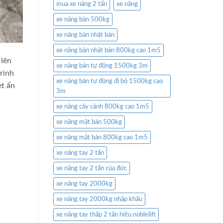
mua xe nâng 2 tấn
xe nâng
xe nâng bàn 500kg
xe nâng bàn nhật bản
xe nâng bàn nhật bản 800kg cao 1m5
 lên
xe nâng bán tự động 1500kg 3m
trình
xe nâng bán tự động đi bộ 1500kg cao
et ấn
3m
xe nâng cây cảnh 800kg cao 1m5
xe nâng mặt bàn 500kg
xe nâng mặt bàn 800kg cao 1m5
xe nâng tay 2 tấn
xe nâng tay 2 tấn của đức
xe nâng tay 2000kg
xe nâng tay 2000kg nhập khẩu
xe nâng tay thấp 2 tấn hiệu noblelift