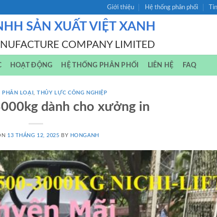
Giới thiệu
Hệ thống phân phối
Ti
NHH SẢN XUẤT VIỆT XANH
ANUFACTURE COMPANY LIMITED
C
HOẠT ĐỘNG
HỆ THỐNG PHÂN PHỐI
LIÊN HỆ
FAQ
 PHÂN LOẠI
,
THỦY LỰC CÔNG NGHIỆP
3000kg dành cho xưởng in
ON
13 THÁNG 12, 2025
BY
HONGANH