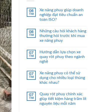
Xe nâng phuy giúp doanh
08
Th8
nghiệp đạt tiêu chuẩn an
toàn ISO?
Những câu hỏi khách hàng
08
Th8
thường hỏi trước khi mua
xe nâng phuy
Hướng dẫn lựa chọn xe
07
Th8
quay rót phuy theo ngành
nghề
Xe nâng phuy có thể sử
07
Th8
dụng cho nhiều loại thùng
khác nhau?
Quay rót phuy chính xác
07
Th8
giúp tiết kiệm hàng trăm lít
nguyên liệu mỗi năm