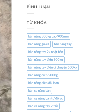
BÌNH LUẬN
TỪ KHÓA
bàn nâng 500kg cao 900mm
bàn nâng gía rẻ
bàn nâng tay
bàn nâng tay 2x nhật bản
bàn nâng tay điện 500kg
bàn nâng tay điện di chuyển 500kg
bàn nâng điện 500kg
bàn nâng điện đài loan
bán xe nâng bàn
bán xe nâng bán tự động.
bán xe nâng tay 2 tấn