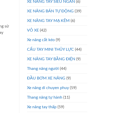
XE NÂNG TAY SIÊU NGẮN
(6)
XE NÂNG BÁN TỰ ĐỘNG
(39)
XE NÂNG TAY MẠ KẼM
(6)
ng sử
VỎ XE
(42)
ay
Xe nâng cắt kéo
(9)
CẨU TAY MINI THỦY LỰC
(44)
XE NÂNG TAY BẰNG ĐIỆN
(9)
Thang nâng người
(44)
ĐẦU BƠM XE NÂNG
(9)
Xe nâng di chuyen phuy
(59)
Thang nâng tự hành
(11)
Xe nâng tay thấp
(59)