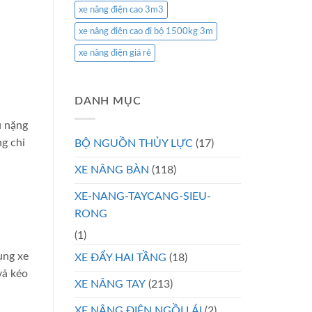
xe nâng điện cao 3m3
xe nâng điện cao đi bộ 1500kg 3m
xe nâng điện giá rẻ
DANH MỤC
u nặng
ng chỉ
BỘ NGUỒN THỦY LỰC
(17)
XE NÂNG BÀN
(118)
XE-NANG-TAYCANG-SIEU-
RONG
(1)
ụng xe
XE ĐẨY HAI TẦNG
(18)
vả kéo
XE NÂNG TAY
(213)
XE NÂNG ĐIỆN NGỒI LÁI
(2)