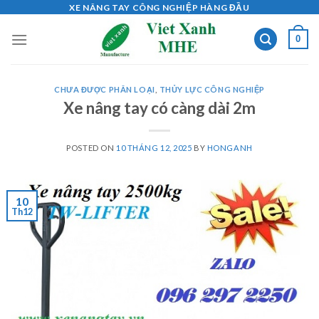
Skip
XE NÂNG TAY CÔNG NGHIỆP HÀNG ĐẦU
to
0
content
CHƯA ĐƯỢC PHÂN LOẠI
,
THỦY LỰC CÔNG NGHIỆP
Xe nâng tay có càng dài 2m
POSTED ON
10 THÁNG 12, 2025
BY
HONGANH
10
Th12