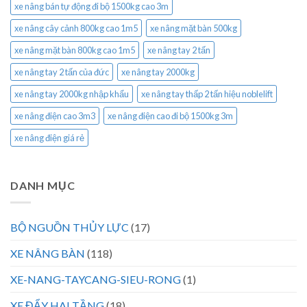
xe nâng bán tự động đi bộ 1500kg cao 3m
xe nâng cây cảnh 800kg cao 1m5
xe nâng mặt bàn 500kg
xe nâng mặt bàn 800kg cao 1m5
xe nâng tay 2 tấn
xe nâng tay 2 tấn của đức
xe nâng tay 2000kg
xe nâng tay 2000kg nhập khẩu
xe nâng tay thấp 2 tấn hiệu noblelift
xe nâng điện cao 3m3
xe nâng điện cao đi bộ 1500kg 3m
xe nâng điện giá rẻ
DANH MỤC
BỘ NGUỒN THỦY LỰC
(17)
XE NÂNG BÀN
(118)
XE-NANG-TAYCANG-SIEU-RONG
(1)
XE ĐẨY HAI TẦNG
(18)