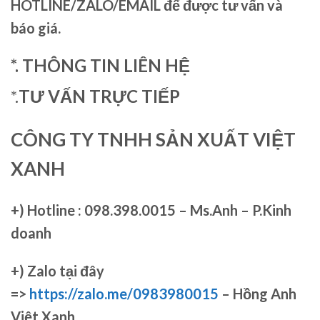
HOTLINE/ZALO/EMAIL để được tư vấn và
báo giá.
*. THÔNG TIN LIÊN HỆ
*.
TƯ VẤN TRỰC TIẾP
CÔNG TY TNHH SẢN XUẤT VIỆT
XANH
+)
Hotline : 098.398.0015 – Ms.Anh – P.Kinh
doanh
+)
Zalo tại đây
=>
https://zalo.me/0983980015
– Hồng Anh
Việt Xanh