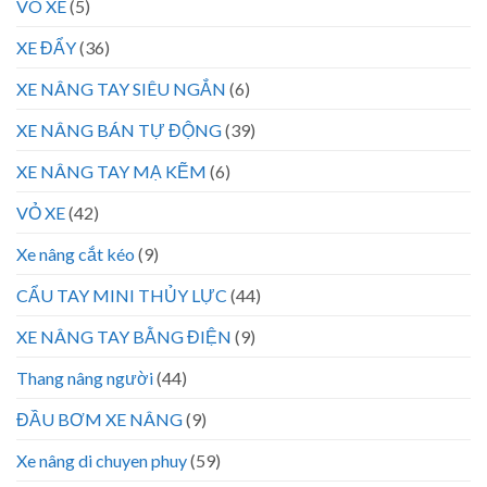
VÕ XE
(5)
XE ĐẨY
(36)
XE NÂNG TAY SIÊU NGẮN
(6)
XE NÂNG BÁN TỰ ĐỘNG
(39)
XE NÂNG TAY MẠ KẼM
(6)
VỎ XE
(42)
Xe nâng cắt kéo
(9)
CẨU TAY MINI THỦY LỰC
(44)
XE NÂNG TAY BẰNG ĐIỆN
(9)
Thang nâng người
(44)
ĐẦU BƠM XE NÂNG
(9)
Xe nâng di chuyen phuy
(59)