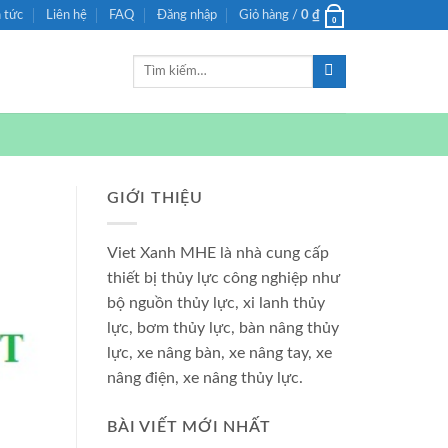
n tức
Liên hệ
FAQ
Đăng nhập
Giỏ hàng /
0
₫
0
Tìm
kiếm:
GIỚI THIỆU
Viet Xanh MHE là nhà cung cấp
thiết bị thủy lực công nghiệp như
bộ nguồn thủy lực, xi lanh thủy
lực, bơm thủy lực, bàn nâng thủy
lực, xe nâng bàn, xe nâng tay, xe
nâng điện, xe nâng thủy lực.
BÀI VIẾT MỚI NHẤT