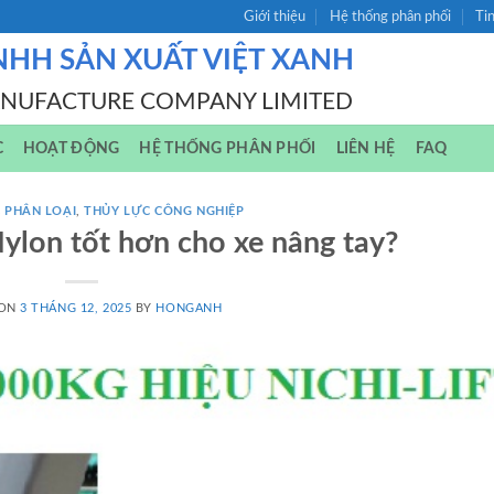
Giới thiệu
Hệ thống phân phối
Ti
NHH SẢN XUẤT VIỆT XANH
ANUFACTURE COMPANY LIMITED
C
HOẠT ĐỘNG
HỆ THỐNG PHÂN PHỐI
LIÊN HỆ
FAQ
 PHÂN LOẠI
,
THỦY LỰC CÔNG NGHIỆP
ylon tốt hơn cho xe nâng tay?
 ON
3 THÁNG 12, 2025
BY
HONGANH