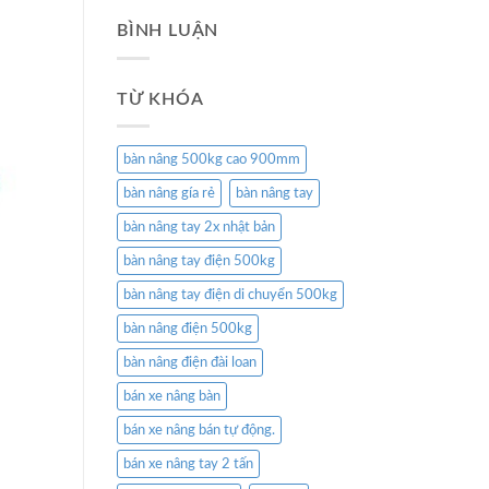
BÌNH LUẬN
TỪ KHÓA
bàn nâng 500kg cao 900mm
bàn nâng gía rẻ
bàn nâng tay
bàn nâng tay 2x nhật bản
bàn nâng tay điện 500kg
bàn nâng tay điện di chuyển 500kg
bàn nâng điện 500kg
bàn nâng điện đài loan
bán xe nâng bàn
bán xe nâng bán tự động.
bán xe nâng tay 2 tấn