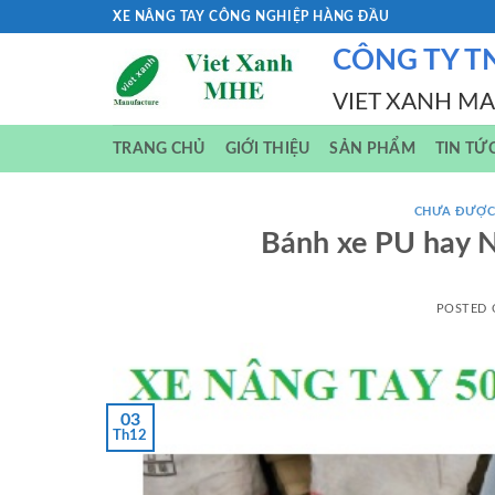
Skip
XE NÂNG TAY CÔNG NGHIỆP HÀNG ĐẦU
to
CÔNG TY T
content
VIET XANH M
TRANG CHỦ
GIỚI THIỆU
SẢN PHẨM
TIN TỨ
CHƯA ĐƯỢC
Bánh xe PU hay N
POSTED
03
Th12