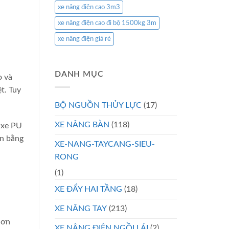
xe nâng điện cao 3m3
xe nâng điện cao đi bộ 1500kg 3m
xe nâng điện giá rẻ
DANH MỤC
o và
t. Tuy
BỘ NGUỒN THỦY LỰC
(17)
XE NÂNG BÀN
(118)
 xe PU
ền bằng
XE-NANG-TAYCANG-SIEU-
RONG
(1)
XE ĐẨY HAI TẦNG
(18)
XE NÂNG TAY
(213)
hơn
XE NÂNG ĐIỆN NGỒI LÁI
(2)