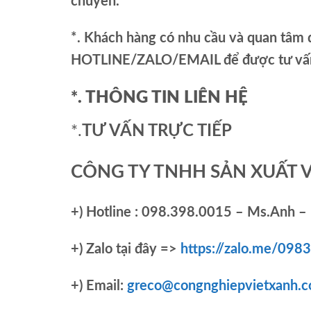
chuyển.
*. Khách hàng có nhu cầu và quan tâm đ
HOTLINE/ZALO/EMAIL để được tư vấn 
*. THÔNG TIN LIÊN HỆ
*.
TƯ VẤN TRỰC TIẾP
CÔNG TY TNHH SẢN XUẤT 
+)
Hotline : 098.398.0015 – Ms.Anh – 
+)
Zalo tại đây =>
https://zalo.me/09
+) Email:
greco@congnghiepvietxanh.c