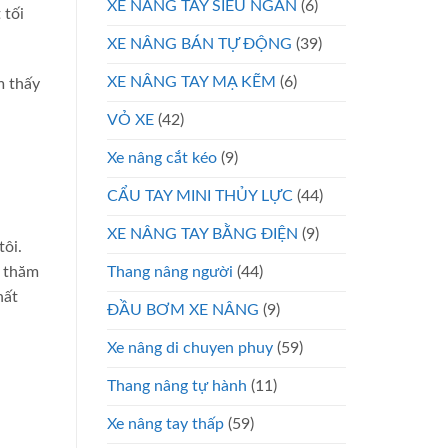
XE NÂNG TAY SIÊU NGẮN
(6)
 tối
XE NÂNG BÁN TỰ ĐỘNG
(39)
XE NÂNG TAY MẠ KẼM
(6)
m thấy
VỎ XE
(42)
Xe nâng cắt kéo
(9)
CẨU TAY MINI THỦY LỰC
(44)
XE NÂNG TAY BẰNG ĐIỆN
(9)
tôi.
Thang nâng người
(44)
é thăm
hất
ĐẦU BƠM XE NÂNG
(9)
Xe nâng di chuyen phuy
(59)
Thang nâng tự hành
(11)
Xe nâng tay thấp
(59)