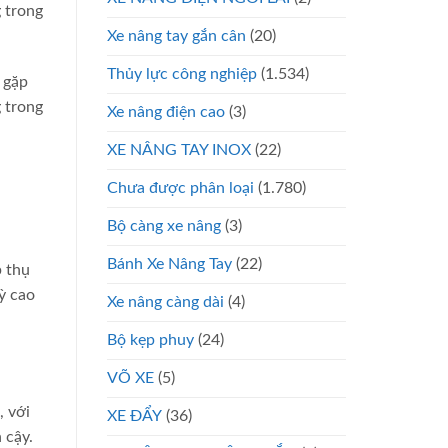
g trong
Xe nâng tay gắn cân
(20)
Thủy lực công nghiệp
(1.534)
 gặp
 trong
Xe nâng điện cao
(3)
XE NÂNG TAY INOX
(22)
Chưa được phân loại
(1.780)
Bộ càng xe nâng
(3)
Bánh Xe Nâng Tay
(22)
p thụ
ỳ cao
Xe nâng càng dài
(4)
Bộ kẹp phuy
(24)
VÕ XE
(5)
, với
XE ĐẨY
(36)
 cậy.