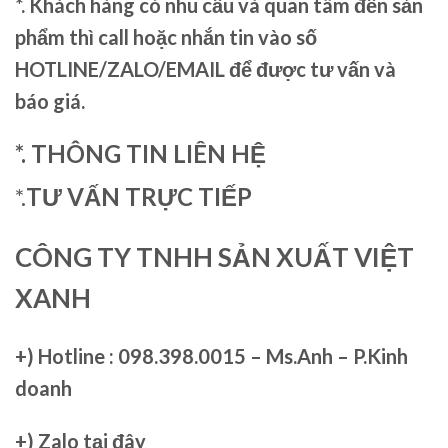
*. Khách hàng có nhu cầu và quan tâm đến sản
phẩm thì call hoặc nhắn tin vào số
HOTLINE/ZALO/EMAIL để được tư vấn và
báo giá.
*. THÔNG TIN LIÊN HỆ
*.
TƯ VẤN TRỰC TIẾP
CÔNG TY TNHH SẢN XUẤT VIỆT
XANH
+)
Hotline : 098.398.0015 – Ms.Anh – P.Kinh
doanh
+)
Zalo tại đây