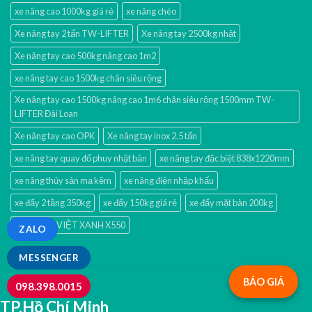
xe nâng cao 1000kg giá rẻ
xe nâng chéo
Xe nâng tay 2 tấn TW-LIFTER
Xe nâng tay 2500kg nhật
Xe nâng tay cao 500kg nâng cao 1m2
xe nâng tay cao 1500kg chân siêu rộng
Xe nâng tay cao 1500kg nâng cao 1m6 chân siêu rộng 1500mm TW-
LIFTER Đài Loan
Xe nâng tay cao OPK
Xe nâng tay inox 2.5 tấn
xe nâng tay quay đổ phuy nhật bản
xe nâng tay đặc biệt 838x1220mm
xe nâng thủy sản mạ kẽm
xe nâng điện nhập khấu
xe đẩy 2 tầng 350kg
xe đẩy 150kg giá rẻ
xe đẩy mặt bàn 200kg
Xe đẩy tay VIỆT XANH X550
ZALO
MESSENGER
BÁO GIÁ
098.398.0015
TP.Hồ Chí Minh