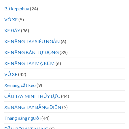
Bộ kẹp phuy
(24)
VÕ XE
(5)
XE ĐẨY
(36)
XE NÂNG TAY SIÊU NGẮN
(6)
XE NÂNG BÁN TỰ ĐỘNG
(39)
XE NÂNG TAY MẠ KẼM
(6)
VỎ XE
(42)
Xe nâng cắt kéo
(9)
CẨU TAY MINI THỦY LỰC
(44)
XE NÂNG TAY BẰNG ĐIỆN
(9)
Thang nâng người
(44)
ĐẦU BƠM XE NÂNG
(9)