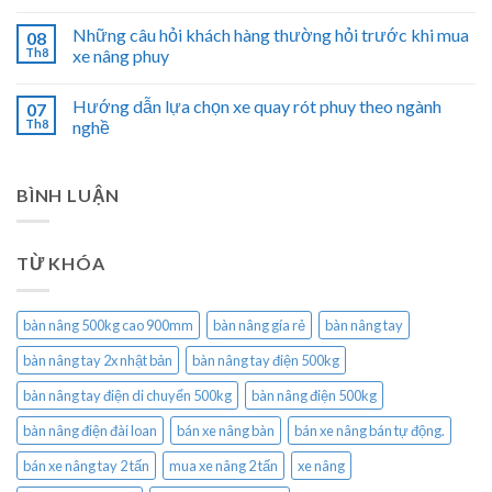
Những câu hỏi khách hàng thường hỏi trước khi mua
08
Th8
xe nâng phuy
Hướng dẫn lựa chọn xe quay rót phuy theo ngành
07
Th8
nghề
BÌNH LUẬN
TỪ KHÓA
bàn nâng 500kg cao 900mm
bàn nâng gía rẻ
bàn nâng tay
bàn nâng tay 2x nhật bản
bàn nâng tay điện 500kg
bàn nâng tay điện di chuyển 500kg
bàn nâng điện 500kg
bàn nâng điện đài loan
bán xe nâng bàn
bán xe nâng bán tự động.
bán xe nâng tay 2 tấn
mua xe nâng 2 tấn
xe nâng