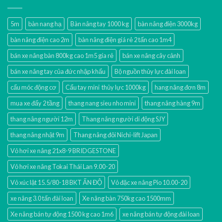
5m
bàn nang hạ
Bàn nâng tay 1000 kg
bàn nâng điện 3000kg
bàn nâng điện cao 2m
bàn nâng điện giá rẻ 2 tấn cao 1m4
bán xe nâng bàn 800kg cao 1m5 gía rẻ
bán xe nâng cây cảnh
bán xe nâng tay của đức nhập khẩu
Bộ nguồn thủy lực đài loan
cẩu móc động cơ
Cẩu tay mini thủy lực 1000kg
hang nâng đơn 8m
mua xe đẩy 2 tầng
thang nang sieu nho mini
thang nâng hàng 9m
thang nâng người 12m
Thang nâng người di động SJY
thang nâng nhật 9m
Thang nâng đôi Nichi-lift Japan
Vỏ hơi xe nâng 21x8-9 BRIDGESTONE
Vỏ hơi xe nâng Tokai Thái Lan 9.00-20
Vỏ xúc lật 15.5/80-18 BKT ẤN ĐỘ
Vỏ đặc xe nâng Pio 10.00-20
xe nâng 3.0 tấn đài loan
Xe nâng bàn 750kg cao 1500mm
Xe nâng bán tự động 1500 kg cao 1m6
xe nâng bán tự động đài loan