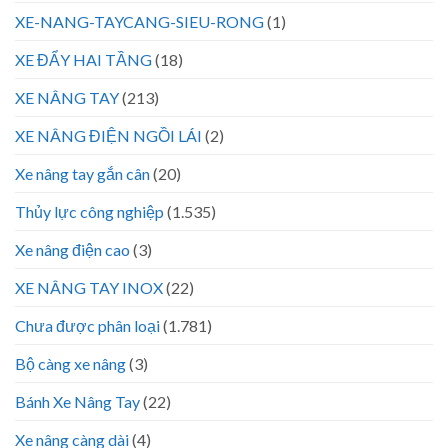
XE-NANG-TAYCANG-SIEU-RONG
(1)
XE ĐẨY HAI TẦNG
(18)
XE NÂNG TAY
(213)
XE NÂNG ĐIỆN NGỒI LÁI
(2)
Xe nâng tay gắn cân
(20)
Thủy lực công nghiệp
(1.535)
Xe nâng điện cao
(3)
XE NÂNG TAY INOX
(22)
Chưa được phân loại
(1.781)
Bộ càng xe nâng
(3)
Bánh Xe Nâng Tay
(22)
Xe nâng càng dài
(4)