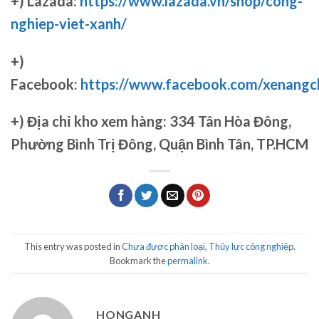
+) Lazada:
https://www.lazada.vn/shop/cong-
nghiep-viet-xanh/
+)
Facebook:
https://www.facebook.com/xenang
+)
Địa chỉ kho xem hàng: 334 Tân Hòa Đông,
Phường Bình Trị Đông, Quận Bình Tân, TP.HCM
This entry was posted in
Chưa được phân loại
,
Thủy lực công nghiệp
.
Bookmark the
permalink
.
HONGANH