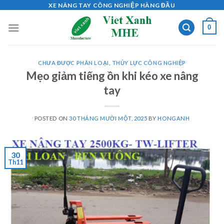
Skip
XE NÂNG TAY CÔNG NGHIỆP HÀNG ĐẦU
to
0
content
CHƯA ĐƯỢC PHÂN LOẠI
,
THỦY LỰC CÔNG NGHIỆP
Mẹo giảm tiếng ồn khi kéo xe nâng
tay
POSTED ON
30 THÁNG MƯỜI MỘT, 2025
BY
HONGANH
30
Th11