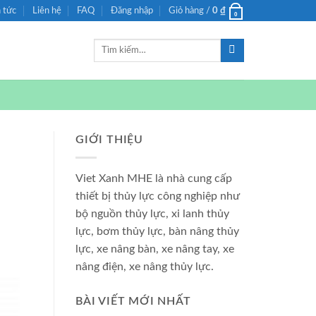
n tức
Liên hệ
FAQ
Đăng nhập
Giỏ hàng /
0
₫
0
Tìm
kiếm:
GIỚI THIỆU
Viet Xanh MHE là nhà cung cấp
thiết bị thủy lực công nghiệp như
bộ nguồn thủy lực, xi lanh thủy
lực, bơm thủy lực, bàn nâng thủy
lực, xe nâng bàn, xe nâng tay, xe
nâng điện, xe nâng thủy lực.
BÀI VIẾT MỚI NHẤT