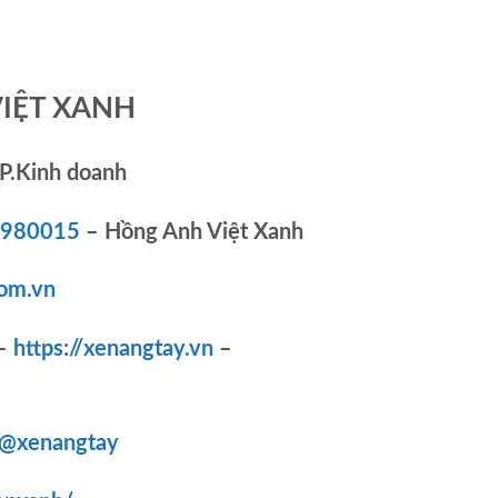
VIỆT XANH
P.Kinh doanh
83980015
– Hồng Anh Việt Xanh
om.vn
–
https://xenangtay.vn
–
/@xenangtay