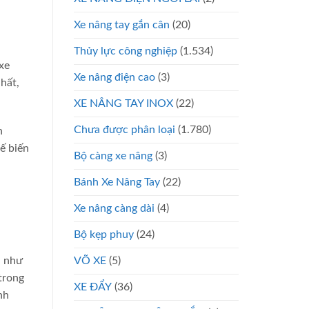
Xe nâng tay gắn cân
(20)
Thủy lực công nghiệp
(1.534)
xe
Xe nâng điện cao
(3)
hất,
XE NÂNG TAY INOX
(22)
Chưa được phân loại
(1.780)
n
ế biến
Bộ càng xe nâng
(3)
Bánh Xe Nâng Tay
(22)
Xe nâng càng dài
(4)
Bộ kẹp phuy
(24)
VÕ XE
(5)
n như
trong
XE ĐẨY
(36)
nh