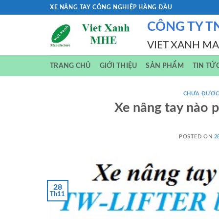
Skip
XE NÂNG TAY CÔNG NGHIỆP HÀNG ĐẦU
to
CÔNG TY T
content
VIET XANH M
TRANG CHỦ
GIỚI THIỆU
SẢN PHẨM
TIN TỨ
CHƯA ĐƯỢC
Xe nâng tay nào 
POSTED ON
2
28
Th11