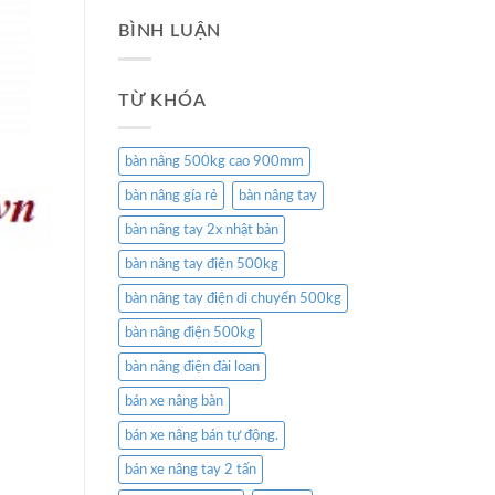
BÌNH LUẬN
TỪ KHÓA
bàn nâng 500kg cao 900mm
bàn nâng gía rẻ
bàn nâng tay
bàn nâng tay 2x nhật bản
bàn nâng tay điện 500kg
bàn nâng tay điện di chuyển 500kg
bàn nâng điện 500kg
bàn nâng điện đài loan
bán xe nâng bàn
bán xe nâng bán tự động.
bán xe nâng tay 2 tấn