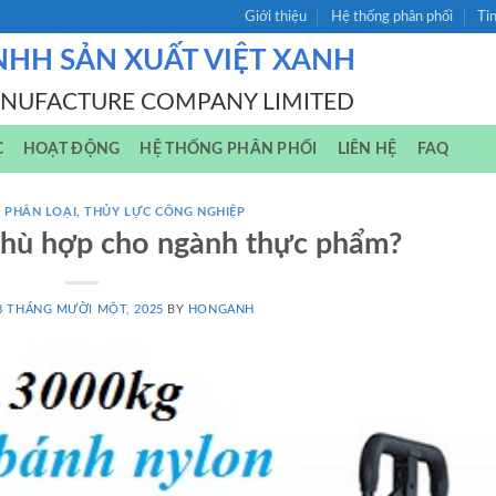
Giới thiệu
Hệ thống phân phối
Ti
NHH SẢN XUẤT VIỆT XANH
ANUFACTURE COMPANY LIMITED
C
HOẠT ĐỘNG
HỆ THỐNG PHÂN PHỐI
LIÊN HỆ
FAQ
 PHÂN LOẠI
,
THỦY LỰC CÔNG NGHIỆP
phù hợp cho ngành thực phẩm?
8 THÁNG MƯỜI MỘT, 2025
BY
HONGANH