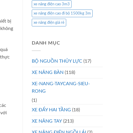
xe nâng điện cao 3m3
xe nâng điện cao đi bộ 1500kg 3m
iết bị
xe nâng điện giá rẻ
y không
DANH MỤC
 quá
 thực
BỘ NGUỒN THỦY LỰC
(17)
XE NÂNG BÀN
(118)
XE-NANG-TAYCANG-SIEU-
RONG
(1)
các
XE ĐẨY HAI TẦNG
(18)
 với
XE NÂNG TAY
(213)
XE NÂNG ĐIỆN NGỒI LÁI
(2)