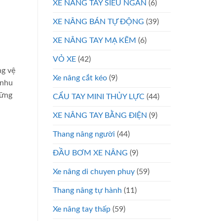
XE NÂNG TAY SIÊU NGẮN
(6)
XE NÂNG BÁN TỰ ĐỘNG
(39)
XE NÂNG TAY MẠ KẼM
(6)
VỎ XE
(42)
ng vệ
Xe nâng cắt kéo
(9)
 nhu
hững
CẨU TAY MINI THỦY LỰC
(44)
XE NÂNG TAY BẰNG ĐIỆN
(9)
Thang nâng người
(44)
ĐẦU BƠM XE NÂNG
(9)
Xe nâng di chuyen phuy
(59)
Thang nâng tự hành
(11)
Xe nâng tay thấp
(59)