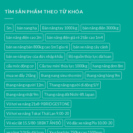
TÌM SẢN PHẨM THEO TỪ KHÓA
5m
bàn nang hạ
Bàn nâng tay 1000 kg
bàn nâng điện 3000kg
bàn nâng điện cao 2m
bàn nâng điện giá rẻ 2 tấn cao 1m4
bán xe nâng bàn 800kg cao 1m5 gía rẻ
bán xe nâng cây cảnh
bán xe nâng tay của đức nhập khẩu
Bộ nguồn thủy lực đài loan
cẩu móc động cơ
Cẩu tay mini thủy lực 1000kg
hang nâng đơn 8m
mua xe đẩy 2 tầng
thang nang sieu nho mini
thang nâng hàng 9m
thang nâng người 12m
Thang nâng người di động SJY
thang nâng nhật 9m
Thang nâng đôi Nichi-lift Japan
Vỏ hơi xe nâng 21x8-9 BRIDGESTONE
Vỏ hơi xe nâng Tokai Thái Lan 9.00-20
Vỏ xúc lật 15.5/80-18 BKT ẤN ĐỘ
Vỏ đặc xe nâng Pio 10.00-20
xe nâng 3.0 tấn đài loan
Xe nâng bàn 750kg cao 1500mm