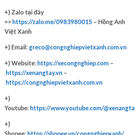
+)
Zalo tại đây
=>
https://zalo.me/0983980015
– Hồng Anh
Việt Xanh
+) Email:
greco@congnghiepvietxanh.com.vn
+) Website:
https://xecongnghiep.com
–
https://xenangtay.vn
–
https://congnghiepvietxanh.com.vn
+)
Youtube:
https://www.youtube.com/@xenangta
+)
Shopee:
https://shopee.vn/congnghiepxanh/