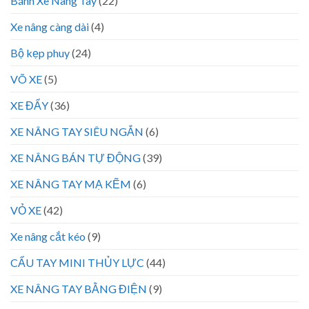
Bánh Xe Nâng Tay
(22)
Xe nâng càng dài
(4)
Bộ kẹp phuy
(24)
VÕ XE
(5)
XE ĐẨY
(36)
XE NÂNG TAY SIÊU NGẮN
(6)
XE NÂNG BÁN TỰ ĐỘNG
(39)
XE NÂNG TAY MẠ KẼM
(6)
VỎ XE
(42)
Xe nâng cắt kéo
(9)
CẨU TAY MINI THỦY LỰC
(44)
XE NÂNG TAY BẰNG ĐIỆN
(9)