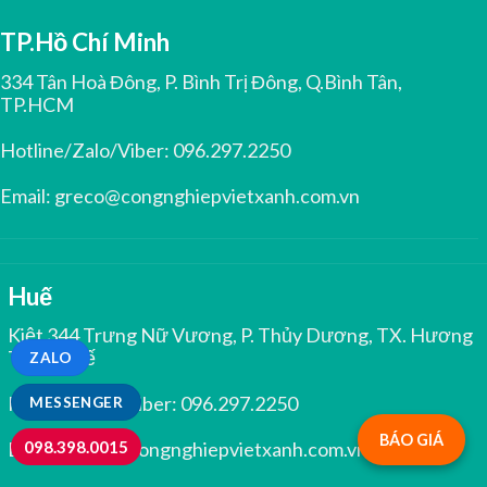
TP.Hồ Chí Minh
334 Tân Hoà Đông, P. Bình Trị Đông, Q.Bình Tân,
TP.HCM
Hotline/Zalo/Viber:
096.297.2250
Email:
greco@congnghiepvietxanh.com.vn
Huế
Kiệt 344 Trưng Nữ Vương, P. Thủy Dương, TX. Hương
Thủy, Huế
ZALO
Hotline/Zalo/Viber:
096.297.2250
MESSENGER
BÁO GIÁ
098.398.0015
Email:
greco@congnghiepvietxanh.com.vn