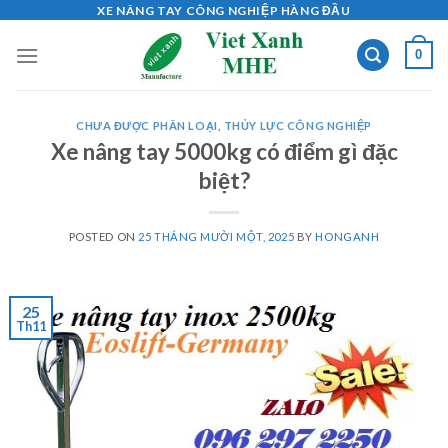
Skip
XE NÂNG TAY CÔNG NGHIỆP HÀNG ĐẦU
to
0
content
CHƯA ĐƯỢC PHÂN LOẠI
,
THỦY LỰC CÔNG NGHIỆP
Xe nâng tay 5000kg có điểm gì đặc
biệt?
POSTED ON
25 THÁNG MƯỜI MỘT, 2025
BY
HONGANH
25
Th11