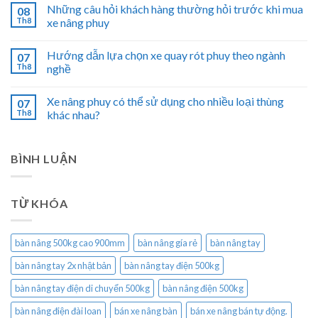
Những câu hỏi khách hàng thường hỏi trước khi mua
08
Th8
xe nâng phuy
Hướng dẫn lựa chọn xe quay rót phuy theo ngành
07
Th8
nghề
Xe nâng phuy có thể sử dụng cho nhiều loại thùng
07
Th8
khác nhau?
BÌNH LUẬN
TỪ KHÓA
bàn nâng 500kg cao 900mm
bàn nâng gía rẻ
bàn nâng tay
bàn nâng tay 2x nhật bản
bàn nâng tay điện 500kg
bàn nâng tay điện di chuyển 500kg
bàn nâng điện 500kg
bàn nâng điện đài loan
bán xe nâng bàn
bán xe nâng bán tự động.