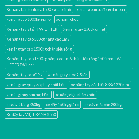
Xe nâng bán tự động 1500 kg cao 1m6
xe nâng bán tự động đài loan
xe nâng cao 1000kg giá rẻ
xe nâng chéo
Xe nâng tay 2 tấn TW-LIFTER
Xe nâng tay 2500kg nhật
Xe nâng tay cao 500kg nâng cao 1m2
xe nâng tay cao 1500kg chân siêu rộng
Xe nâng tay cao 1500kg nâng cao 1m6 chân siêu rộng 1500mm TW-
LIFTER Đài Loan
Xe nâng tay cao OPK
Xe nâng tay inox 2.5 tấn
xe nâng tay quay đổ phuy nhật bản
xe nâng tay đặc biệt 838x1220mm
xe nâng thủy sản mạ kẽm
xe nâng điện nhập khấu
xe đẩy 2 tầng 350kg
xe đẩy 150kg giá rẻ
xe đẩy mặt bàn 200kg
Xe đẩy tay VIỆT XANH X550