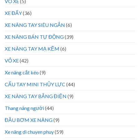
VÕ XE
(5)
XE ĐẨY
(36)
XE NÂNG TAY SIÊU NGẮN
(6)
XE NÂNG BÁN TỰ ĐỘNG
(39)
XE NÂNG TAY MẠ KẼM
(6)
VỎ XE
(42)
Xe nâng cắt kéo
(9)
CẨU TAY MINI THỦY LỰC
(44)
XE NÂNG TAY BẰNG ĐIỆN
(9)
Thang nâng người
(44)
ĐẦU BƠM XE NÂNG
(9)
Xe nâng di chuyen phuy
(59)