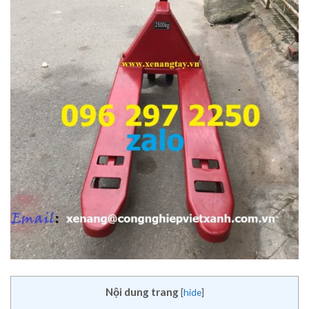
Nội dung trang
[
hide
]