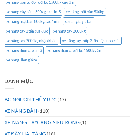
xe nâng bán tự động đi bộ 1500kg cao 3m
xe nâng cây cảnh 800kg cao 1m5
xe nâng mặt bàn 500kg
xe nâng mặt bàn 800kg cao 1m5
xe nâng tay 2 tấn
xe nâng tay 2 tấn của đức
xe nâng tay 2000kg
xe nâng tay 2000kg nhập khẩu
xe nâng tay thấp 2 tấn hiệu noblelift
xe nâng điện cao 3m3
xe nâng điện cao đi bộ 1500kg 3m
xe nâng điện giá rẻ
DANH MỤC
BỘ NGUỒN THỦY LỰC
(17)
XE NÂNG BÀN
(118)
XE-NANG-TAYCANG-SIEU-RONG
(1)
XE ĐẨY HAI TẦNG
(18)