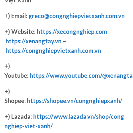
Việt Xanh
+) Email:
greco@congnghiepvietxanh.com.vn
+) Website:
https://xecongnghiep.com
–
https://xenangtay.vn
–
https://congnghiepvietxanh.com.vn
+)
Youtube:
https://www.youtube.com/@xenangta
+)
Shopee:
https://shopee.vn/congnghiepxanh/
+) Lazada:
https://www.lazada.vn/shop/cong-
nghiep-viet-xanh/