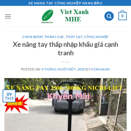
Skip
XE NÂNG TAY CÔNG NGHIỆP HÀNG ĐẦU
to
0
content
CHƯA ĐƯỢC PHÂN LOẠI
,
THỦY LỰC CÔNG NGHIỆP
Xe nâng tay thấp nhập khẩu giá cạnh
tranh
POSTED ON
9 THÁNG MƯỜI MỘT, 2025
BY
HONGANH
09
Th11