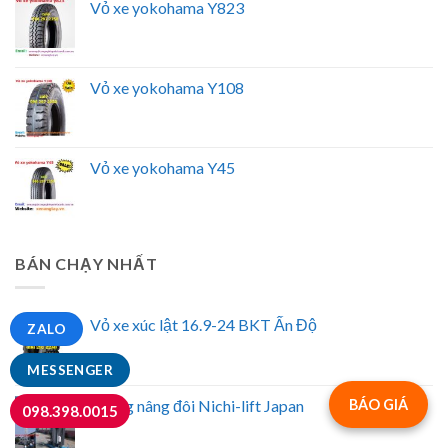
Vỏ xe yokohama Y823
Vỏ xe yokohama Y108
Vỏ xe yokohama Y45
BÁN CHẠY NHẤT
Vỏ xe xúc lật 16.9-24 BKT Ấn Độ
ZALO
MESSENGER
BÁO GIÁ
Thang nâng đôi Nichi-lift Japan
098.398.0015