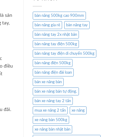
là sản
bàn nâng 500kg cao 900mm
 tay,
bàn nâng gía rẻ
bàn nâng tay
bàn nâng tay 2x nhật bản
bàn nâng tay điện 500kg
bàn nâng tay điện di chuyển 500kg
c
bàn nâng điện 500kg
ạo điều
bàn nâng điện đài loan
ất
bán xe nâng bàn
bán xe nâng bán tự động.
bán xe nâng tay 2 tấn
u đãi.
mua xe nâng 2 tấn
xe nâng
xe nâng bàn 500kg
xe nâng bàn nhật bản