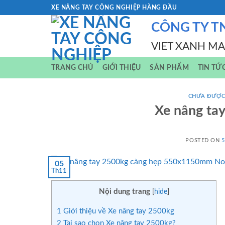
Skip
XE NÂNG TAY CÔNG NGHIỆP HÀNG ĐẦU
to
CÔNG TY T
content
VIET XANH M
TRANG CHỦ
GIỚI THIỆU
SẢN PHẨM
TIN TỨ
CHƯA ĐƯỢC
Xe nâng tay
POSTED ON
5
05
Th11
Nội dung trang
[
hide
]
1
Giới thiệu về Xe nâng tay 2500kg
2
Tại sao chọn Xe nâng tay 2500kg?