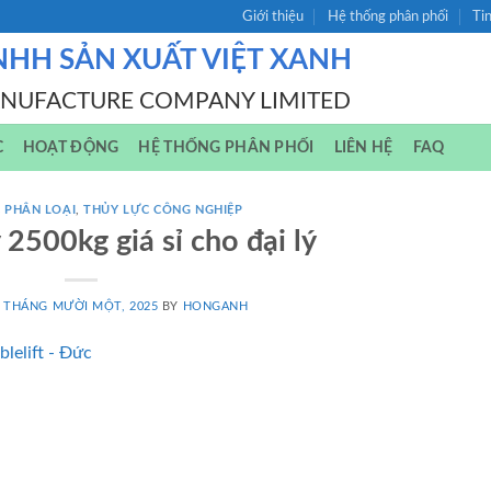
Giới thiệu
Hệ thống phân phối
Ti
NHH SẢN XUẤT VIỆT XANH
ANUFACTURE COMPANY LIMITED
C
HOẠT ĐỘNG
HỆ THỐNG PHÂN PHỐI
LIÊN HỆ
FAQ
 PHÂN LOẠI
,
THỦY LỰC CÔNG NGHIỆP
 2500kg giá sỉ cho đại lý
 THÁNG MƯỜI MỘT, 2025
BY
HONGANH