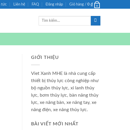
n tức
Liên hệ
FAQ
Đăng nhập
Giỏ hàng /
0
₫
0
Tìm
kiếm:
GIỚI THIỆU
Viet Xanh MHE là nhà cung cấp
thiết bị thủy lực công nghiệp như
bộ nguồn thủy lực, xi lanh thủy
lực, bơm thủy lực, bàn nâng thủy
lực, xe nâng bàn, xe nâng tay, xe
nâng điện, xe nâng thủy lực.
BÀI VIẾT MỚI NHẤT