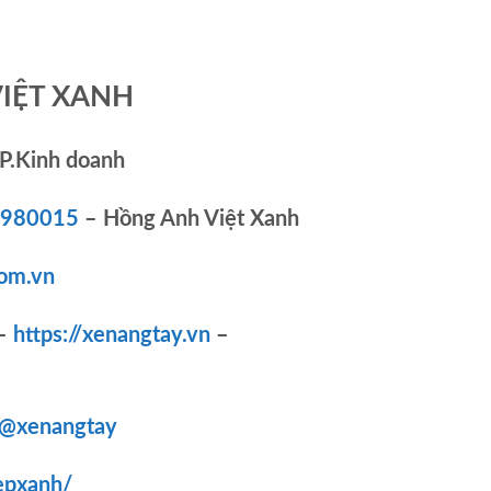
VIỆT XANH
P.Kinh doanh
83980015
– Hồng Anh Việt Xanh
om.vn
–
https://xenangtay.vn
–
/@xenangtay
epxanh/