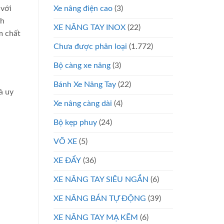
Xe nâng điện cao
(3)
 với
ch
XE NÂNG TAY INOX
(22)
m chất
Chưa được phân loại
(1.772)
Bộ càng xe nâng
(3)
Bánh Xe Nâng Tay
(22)
à uy
Xe nâng càng dài
(4)
Bộ kẹp phuy
(24)
VÕ XE
(5)
XE ĐẨY
(36)
XE NÂNG TAY SIÊU NGẮN
(6)
XE NÂNG BÁN TỰ ĐỘNG
(39)
XE NÂNG TAY MẠ KẼM
(6)