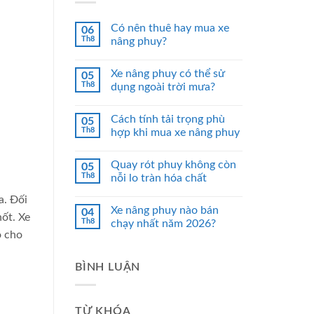
Có nên thuê hay mua xe
06
Th8
nâng phuy?
Xe nâng phuy có thể sử
05
Th8
dụng ngoài trời mưa?
Cách tính tải trọng phù
05
Th8
hợp khi mua xe nâng phuy
Quay rót phuy không còn
05
Th8
nỗi lo tràn hóa chất
a. Đối
Xe nâng phuy nào bán
04
hốt. Xe
Th8
chạy nhất năm 2026?
o cho
BÌNH LUẬN
TỪ KHÓA