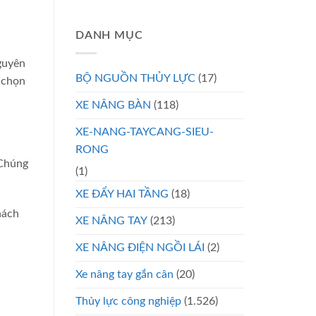
DANH MỤC
guyên
BỘ NGUỒN THỦY LỰC
(17)
a chọn
XE NÂNG BÀN
(118)
XE-NANG-TAYCANG-SIEU-
RONG
 Chúng
(1)
XE ĐẨY HAI TẦNG
(18)
hách
XE NÂNG TAY
(213)
XE NÂNG ĐIỆN NGỒI LÁI
(2)
Xe nâng tay gắn cân
(20)
Thủy lực công nghiệp
(1.526)