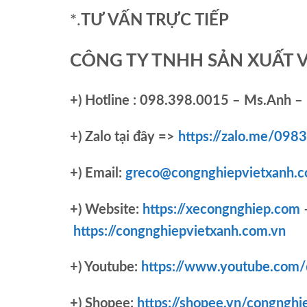
*.
TƯ VẤN TRỰC TIẾP
CÔNG TY TNHH SẢN XUẤT 
+)
Hotline : 098.398.0015 – Ms.Anh – 
+)
Zalo tại đây =>
https://zalo.me/09
+) Email:
greco@congnghiepvietxanh.c
+) Website:
https://xecongnghiep.com
https://congnghiepvietxanh.com.vn
+) Youtube:
https://www.youtube.com
+) Shopee:
https://shopee.vn/congnghi