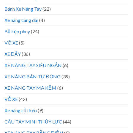
Bánh Xe Nâng Tay
(22)
Xe nâng càng dài
(4)
Bộ kẹp phuy
(24)
VÕ XE
(5)
XE ĐẨY
(36)
XE NÂNG TAY SIÊU NGẮN
(6)
XE NÂNG BÁN TỰ ĐỘNG
(39)
XE NÂNG TAY MẠ KẼM
(6)
VỎ XE
(42)
Xe nâng cắt kéo
(9)
CẨU TAY MINI THỦY LỰC
(44)
XE NÂNG TAY BẰNG ĐIỆN
(9)