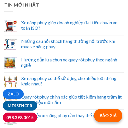
TIN MỚI NHẤT
Xe nâng phuy giúp doanh nghiệp đạt tiêu chuẩn an
toàn ISO?
Những câu hỏi khách hàng thường hỏi trước khi
mua xe nâng phuy
Hướng dẫn lựa chọn xe quay rót phuy theo ngành
nghề
Xe nâng phuy có thể sử dụng cho nhiều loại thùng
khác nhau?
ZALO
Quay rót phuy chính xác giúp tiết kiệm hàng trăm lít
nguyên liệu mỗi năm
MESSENGER
5 dấu hiệu xe nâng phuy cần thay thế ngay
BÁO GIÁ
098.398.0015