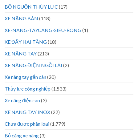
BỘ NGUỒN THỦY LỰC
(17)
XE NÂNG BÀN
(118)
XE-NANG-TAYCANG-SIEU-RONG
(1)
XE ĐẨY HAI TẦNG
(18)
XE NÂNG TAY
(213)
XE NÂNG ĐIỆN NGỒI LÁI
(2)
Xe nâng tay gắn cân
(20)
Thủy lực công nghiệp
(1.533)
Xe nâng điện cao
(3)
XE NÂNG TAY INOX
(22)
Chưa được phân loại
(1.779)
Bộ càng xe nâng
(3)