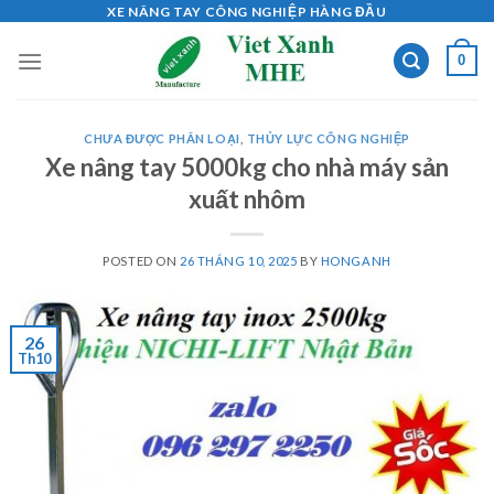
Skip
XE NÂNG TAY CÔNG NGHIỆP HÀNG ĐẦU
to
0
content
CHƯA ĐƯỢC PHÂN LOẠI
,
THỦY LỰC CÔNG NGHIỆP
Xe nâng tay 5000kg cho nhà máy sản
xuất nhôm
POSTED ON
26 THÁNG 10, 2025
BY
HONGANH
26
Th10