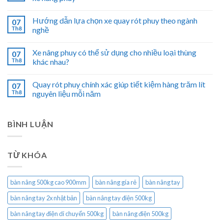
Hướng dẫn lựa chọn xe quay rót phuy theo ngành
07
Th8
nghề
Xe nâng phuy có thể sử dụng cho nhiều loại thùng
07
Th8
khác nhau?
Quay rót phuy chính xác giúp tiết kiệm hàng trăm lít
07
Th8
nguyên liệu mỗi năm
BÌNH LUẬN
TỪ KHÓA
bàn nâng 500kg cao 900mm
bàn nâng gía rẻ
bàn nâng tay
bàn nâng tay 2x nhật bản
bàn nâng tay điện 500kg
bàn nâng tay điện di chuyển 500kg
bàn nâng điện 500kg