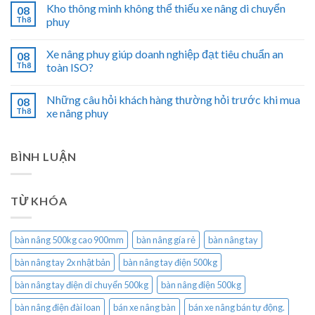
Kho thông minh không thể thiếu xe nâng di chuyển
08
Th8
phuy
Xe nâng phuy giúp doanh nghiệp đạt tiêu chuẩn an
08
Th8
toàn ISO?
Những câu hỏi khách hàng thường hỏi trước khi mua
08
Th8
xe nâng phuy
BÌNH LUẬN
TỪ KHÓA
bàn nâng 500kg cao 900mm
bàn nâng gía rẻ
bàn nâng tay
bàn nâng tay 2x nhật bản
bàn nâng tay điện 500kg
bàn nâng tay điện di chuyển 500kg
bàn nâng điện 500kg
bàn nâng điện đài loan
bán xe nâng bàn
bán xe nâng bán tự động.