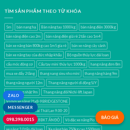
TÌM SẢN PHẨM THEO TỪ KHÓA
5m
bàn nang hạ
Bàn nâng tay 1000 kg
bàn nâng điện 3000kg
bàn nâng điện cao 2m
bàn nâng điện giá rẻ 2 tấn cao 1m4
bán xe nâng bàn 800kg cao 1m5 gía rẻ
bán xe nâng cây cảnh
bán xe nâng tay của đức nhập khẩu
Bộ nguồn thủy lực đài loan
cẩu móc động cơ
Cẩu tay mini thủy lực 1000kg
hang nâng đơn 8m
mua xe đẩy 2 tầng
thang nang sieu nho mini
thang nâng hàng 9m
thang nâng người 12m
Thang nâng người di động SJY
thang nâng nhật 9m
Thang nâng đôi Nichi-lift Japan
ZALO
Vỏ hơi xe nâng 21x8-9 BRIDGESTONE
MESSENGER
Vỏ hơi xe nâng Tokai Thái Lan 9.00-20
BÁO GIÁ
098.398.0015
Vỏ xúc lật 15.5/80-18 BKT ẤN ĐỘ
Vỏ đặc xe nâng Pio 10.00-20
xe nâng 3.0 tấn đài loan
Xe nâng bàn 750kg cao 1500mm