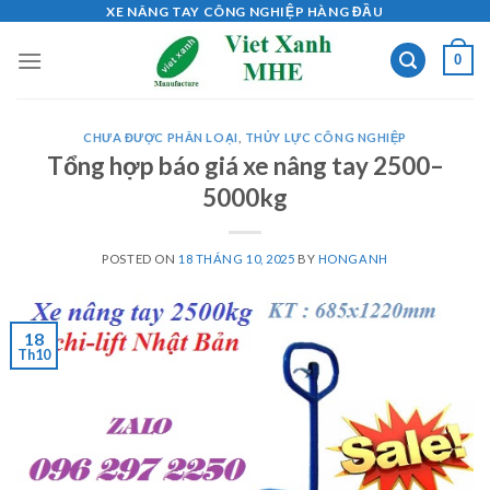
Skip
XE NÂNG TAY CÔNG NGHIỆP HÀNG ĐẦU
to
0
content
CHƯA ĐƯỢC PHÂN LOẠI
,
THỦY LỰC CÔNG NGHIỆP
Tổng hợp báo giá xe nâng tay 2500–
5000kg
POSTED ON
18 THÁNG 10, 2025
BY
HONGANH
18
Th10