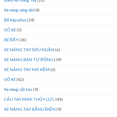
Xe nâng càng dài
(4)
Bộ kẹp phuy
(24)
VÕ XE
(5)
XE ĐẨY
(36)
XE NÂNG TAY SIÊU NGẮN
(6)
XE NÂNG BÁN TỰ ĐỘNG
(39)
XE NÂNG TAY MẠ KẼM
(6)
VỎ XE
(42)
Xe nâng cắt kéo
(9)
CẨU TAY MINI THỦY LỰC
(44)
XE NÂNG TAY BẰNG ĐIỆN
(9)