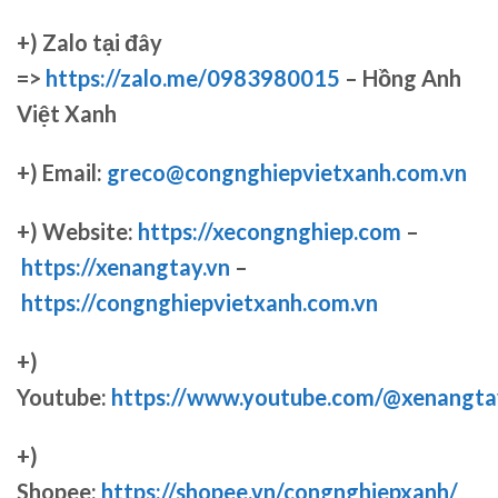
+)
Zalo tại đây
=>
https://zalo.me/0983980015
– Hồng Anh
Việt Xanh
+) Email:
greco@congnghiepvietxanh.com.vn
+) Website:
https://xecongnghiep.com
–
https://xenangtay.vn
–
https://congnghiepvietxanh.com.vn
+)
Youtube:
https://www.youtube.com/@xenangta
+)
Shopee:
https://shopee.vn/congnghiepxanh/