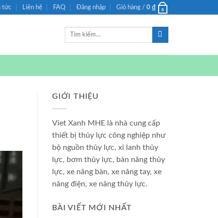
n tức
Liên hệ
FAQ
Đăng nhập
Giỏ hàng /
0
₫
0
Tìm
kiếm:
GIỚI THIỆU
Viet Xanh MHE là nhà cung cấp
thiết bị thủy lực công nghiệp như
bộ nguồn thủy lực, xi lanh thủy
lực, bơm thủy lực, bàn nâng thủy
lực, xe nâng bàn, xe nâng tay, xe
nâng điện, xe nâng thủy lực.
BÀI VIẾT MỚI NHẤT