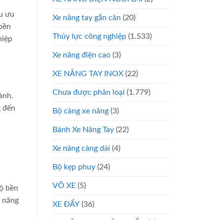
u ưu
Xe nâng tay gắn cân
(20)
 bền
Thủy lực công nghiệp
(1.533)
hiệp
Xe nâng điện cao
(3)
XE NÂNG TAY INOX
(22)
Chưa được phân loại
(1.779)
ành.
g đến
Bộ càng xe nâng
(3)
Bánh Xe Nâng Tay
(22)
Xe nâng càng dài
(4)
Bộ kẹp phuy
(24)
VÕ XE
(5)
ộ bền
ả năng
XE ĐẨY
(36)