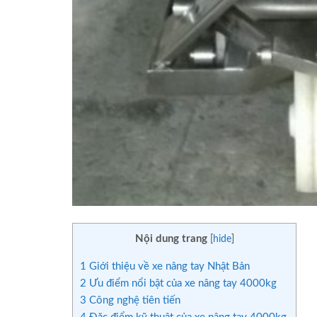
Nội dung trang
[
hide
]
1
Giới thiệu về xe nâng tay Nhật Bản
2
Ưu điểm nổi bật của xe nâng tay 4000kg
3
Công nghệ tiên tiến