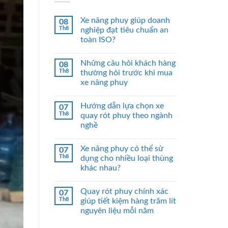
Xe nâng phuy giúp doanh
08
Th8
nghiệp đạt tiêu chuẩn an
toàn ISO?
Những câu hỏi khách hàng
08
Th8
thường hỏi trước khi mua
xe nâng phuy
Hướng dẫn lựa chọn xe
07
Th8
quay rót phuy theo ngành
nghề
Xe nâng phuy có thể sử
07
Th8
dụng cho nhiều loại thùng
khác nhau?
Quay rót phuy chính xác
07
Th8
giúp tiết kiệm hàng trăm lít
nguyên liệu mỗi năm