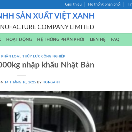
Giới thiệu
Hệ thống phân phối
Ti
NHH SẢN XUẤT VIỆT XANH
ANUFACTURE COMPANY LIMITED
C
HOẠT ĐỘNG
HỆ THỐNG PHÂN PHỐI
LIÊN HỆ
FAQ
 PHÂN LOẠI
,
THỦY LỰC CÔNG NGHIỆP
4000kg nhập khẩu Nhật Bản
ON
14 THÁNG 10, 2025
BY
HONGANH