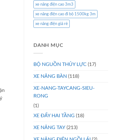
xe nâng điện cao 3m3
xe nâng điện cao đi bộ 1500kg 3m
xe nâng điện giá rẻ
DANH MỤC
BỘ NGUỒN THỦY LỰC
(17)
XE NÂNG BÀN
(118)
XE-NANG-TAYCANG-SIEU-
vận
RONG
ý
(1)
XE ĐẨY HAI TẦNG
(18)
XE NÂNG TAY
(213)
XE NÂNG ĐIỆN NGỒI LÁI
(2)