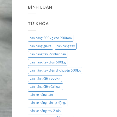
BÌNH LUẬN
TỪ KHÓA
bàn nâng 500kg cao 900mm
bàn nâng gía rẻ
bàn nâng tay
bàn nâng tay 2x nhật bản
bàn nâng tay điện 500kg
bàn nâng tay điện di chuyển 500kg
bàn nâng điện 500kg
bàn nâng điện đài loan
bán xe nâng bàn
bán xe nâng bán tự động.
bán xe nâng tay 2 tấn