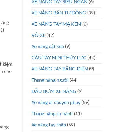
XE NÂNG TAY SIÊU NGẮN
(6)
XE NÂNG BÁN TỰ ĐỘNG
(39)
 nâng
XE NÂNG TAY MẠ KẼM
(6)
iệt
VỎ XE
(42)
Xe nâng cắt kéo
(9)
CẨU TAY MINI THỦY LỰC
(44)
t kiệm
XE NÂNG TAY BẰNG ĐIỆN
(9)
hí cho
Thang nâng người
(44)
ĐẦU BƠM XE NÂNG
(9)
Xe nâng di chuyen phuy
(59)
Thang nâng tự hành
(11)
Xe nâng tay thấp
(59)
 hàng