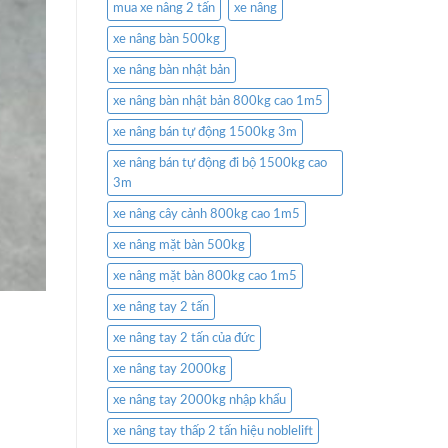
mua xe nâng 2 tấn
xe nâng
xe nâng bàn 500kg
xe nâng bàn nhật bản
xe nâng bàn nhật bản 800kg cao 1m5
xe nâng bán tự động 1500kg 3m
xe nâng bán tự động đi bộ 1500kg cao
3m
xe nâng cây cảnh 800kg cao 1m5
xe nâng mặt bàn 500kg
xe nâng mặt bàn 800kg cao 1m5
xe nâng tay 2 tấn
xe nâng tay 2 tấn của đức
xe nâng tay 2000kg
xe nâng tay 2000kg nhập khẩu
xe nâng tay thấp 2 tấn hiệu noblelift