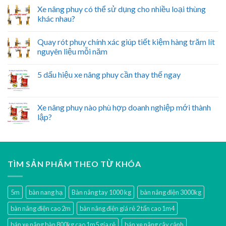
Xe nâng phuy có thể sử dụng cho nhiều loại thùng
khác nhau?
Quay rót phuy chính xác giúp tiết kiệm hàng trăm lít
nguyên liệu mỗi năm
5 dấu hiệu xe nâng phuy cần thay thế ngay
Xe nâng phuy nào phù hợp doanh nghiệp mới thành
lập?
TÌM SẢN PHẨM THEO TỪ KHÓA
5m
bàn nang hạ
Bàn nâng tay 1000 kg
bàn nâng điện 3000kg
bàn nâng điện cao 2m
bàn nâng điện giá rẻ 2 tấn cao 1m4
bán xe nâng bàn 800kg cao 1m5 gía rẻ
bán xe nâng cây cảnh