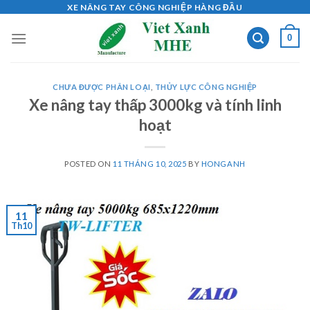
Skip
XE NÂNG TAY CÔNG NGHIỆP HÀNG ĐẦU
to
0
content
CHƯA ĐƯỢC PHÂN LOẠI
,
THỦY LỰC CÔNG NGHIỆP
Xe nâng tay thấp 3000kg và tính linh
hoạt
POSTED ON
11 THÁNG 10, 2025
BY
HONGANH
11
Th10