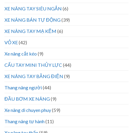
XE NÂNG TAY SIÊU NGẮN
(6)
XE NÂNG BÁN TỰ ĐỘNG
(39)
XE NÂNG TAY MẠ KẼM
(6)
VỎ XE
(42)
Xe nâng cắt kéo
(9)
CẨU TAY MINI THỦY LỰC
(44)
XE NÂNG TAY BẰNG ĐIỆN
(9)
Thang nâng người
(44)
ĐẦU BƠM XE NÂNG
(9)
Xe nâng di chuyen phuy
(59)
Thang nâng tự hành
(11)
Xe nâng tay thấp
(59)