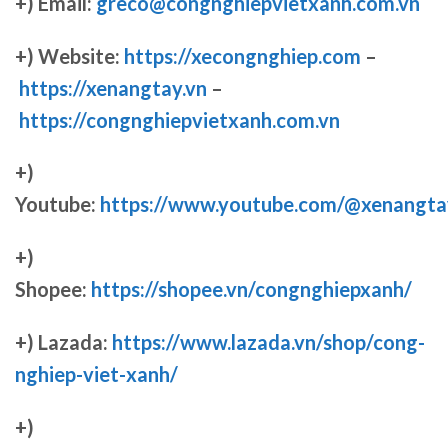
+) Email:
greco@congnghiepvietxanh.com.vn
+) Website:
https://xecongnghiep.com
–
https://xenangtay.vn
–
https://congnghiepvietxanh.com.vn
+)
Youtube:
https://www.youtube.com/@xenangta
+)
Shopee:
https://shopee.vn/congnghiepxanh/
+) Lazada:
https://www.lazada.vn/shop/cong-
nghiep-viet-xanh/
+)