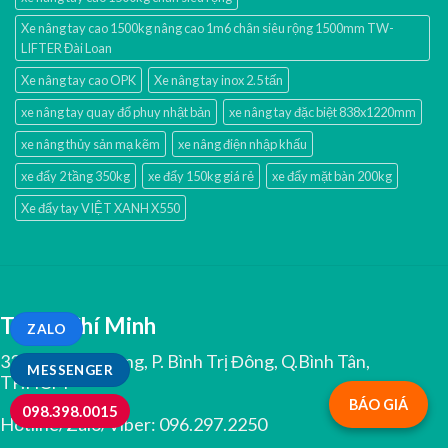
Xe nâng tay cao 1500kg nâng cao 1m6 chân siêu rộng 1500mm TW-
LIFTER Đài Loan
Xe nâng tay cao OPK
Xe nâng tay inox 2.5 tấn
xe nâng tay quay đổ phuy nhật bản
xe nâng tay đặc biệt 838x1220mm
xe nâng thủy sản mạ kẽm
xe nâng điện nhập khấu
xe đẩy 2 tầng 350kg
xe đẩy 150kg giá rẻ
xe đẩy mặt bàn 200kg
Xe đẩy tay VIỆT XANH X550
TP.Hồ Chí Minh
ZALO
334 Tân Hoà Đông, P. Bình Trị Đông, Q.Bình Tân,
MESSENGER
TP.HCM
BÁO GIÁ
098.398.0015
Hotline/Zalo/Viber:
096.297.2250