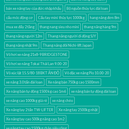
bán xe nâng tay của đức nhập khẩu
Bộ nguồn thủy lực đài loan
cẩu móc động cơ
Cẩu tay mini thủy lực 1000kg
hang nâng đơn 8m
mua xe đẩy 2 tầng
thang nang sieu nho mini
thang nâng hàng 9m
thang nâng người 12m
Thang nâng người di động SJY
thang nâng nhật 9m
Thang nâng đôi Nichi-lift Japan
Vỏ hơi xe nâng 21x8-9 BRIDGESTONE
Vỏ hơi xe nâng Tokai Thái Lan 9.00-20
Vỏ xúc lật 15.5/80-18 BKT ẤN ĐỘ
Vỏ đặc xe nâng Pio 10.00-20
xe nâng 3.0 tấn đài loan
Xe nâng bàn 750kg cao 1500mm
Xe nâng bán tự động 1500 kg cao 1m6
xe nâng bán tự động đài loan
xe nâng cao 1000kg giá rẻ
xe nâng chéo
Xe nâng tay 2 tấn TW-LIFTER
Xe nâng tay 2500kg nhật
Xe nâng tay cao 500kg nâng cao 1m2
xe nâng tay cao 1500kg chân siêu rộng