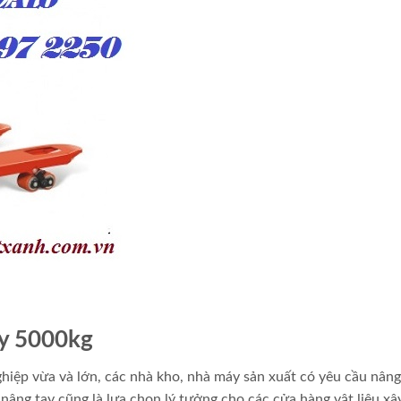
ay 5000kg
iệp vừa và lớn, các nhà kho, nhà máy sản xuất có yêu cầu nâng
âng tay cũng là lựa chọn lý tưởng cho các cửa hàng vật liệu xâ