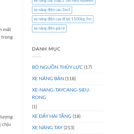
xe nâng tay thấp 2 tấn hiệu noblelift
xe nâng điện cao 3m3
xe nâng điện cao đi bộ 1500kg 3m
xe nâng điện giá rẻ
àm mất
 trong
DANH MỤC
BỘ NGUỒN THỦY LỰC
(17)
XE NÂNG BÀN
(118)
XE-NANG-TAYCANG-SIEU-
RONG
(1)
XE ĐẨY HAI TẦNG
(18)
 lượng
g chịu
XE NÂNG TAY
(213)