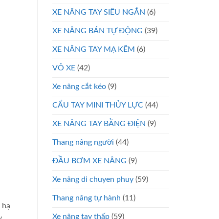
XE NÂNG TAY SIÊU NGẮN
(6)
XE NÂNG BÁN TỰ ĐỘNG
(39)
XE NÂNG TAY MẠ KẼM
(6)
VỎ XE
(42)
Xe nâng cắt kéo
(9)
CẨU TAY MINI THỦY LỰC
(44)
XE NÂNG TAY BẰNG ĐIỆN
(9)
Thang nâng người
(44)
ĐẦU BƠM XE NÂNG
(9)
Xe nâng di chuyen phuy
(59)
Thang nâng tự hành
(11)
 hạ
Xe nâng tay thấp
(59)
y