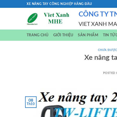
Skip
XE NÂNG TAY CÔNG NGHIỆP HÀNG ĐẦU
to
CÔNG TY T
content
VIET XANH M
TRANG CHỦ
GIỚI THIỆU
SẢN PHẨM
TIN TỨ
CHƯA ĐƯỢC
Xe nâng t
POSTED
08
Th10