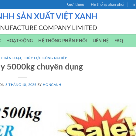
Giới thiệu
Hệ thống phân phối
Ti
NHH SẢN XUẤT VIỆT XANH
ANUFACTURE COMPANY LIMITED
C
HOẠT ĐỘNG
HỆ THỐNG PHÂN PHỐI
LIÊN HỆ
FAQ
 PHÂN LOẠI
,
THỦY LỰC CÔNG NGHIỆP
ay 5000kg chuyên dụng
 ON
8 THÁNG 10, 2025
BY
HONGANH