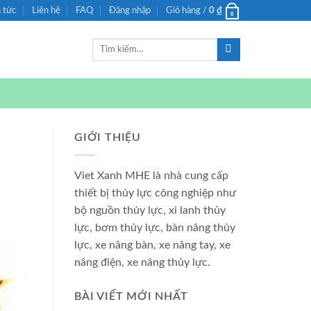
n tức
Liên hệ
FAQ
Đăng nhập
Giỏ hàng /
0
₫
0
Tìm
kiếm:
GIỚI THIỆU
Viet Xanh MHE là nhà cung cấp
thiết bị thủy lực công nghiệp như
bộ nguồn thủy lực, xi lanh thủy
lực, bơm thủy lực, bàn nâng thủy
lực, xe nâng bàn, xe nâng tay, xe
nâng điện, xe nâng thủy lực.
BÀI VIẾT MỚI NHẤT