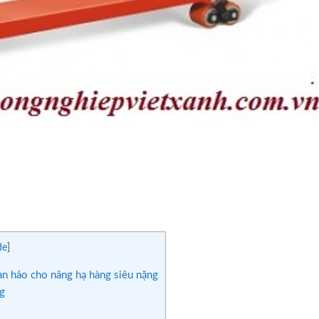
de
]
n hảo cho nâng hạ hàng siêu nặng
g