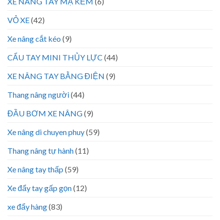
XE NÂNG TAY MẠ KẼM
(6)
VỎ XE
(42)
Xe nâng cắt kéo
(9)
CẨU TAY MINI THỦY LỰC
(44)
XE NÂNG TAY BẰNG ĐIỆN
(9)
Thang nâng người
(44)
ĐẦU BƠM XE NÂNG
(9)
Xe nâng di chuyen phuy
(59)
Thang nâng tự hành
(11)
Xe nâng tay thấp
(59)
Xe đẩy tay gấp gọn
(12)
xe đẩy hàng
(83)