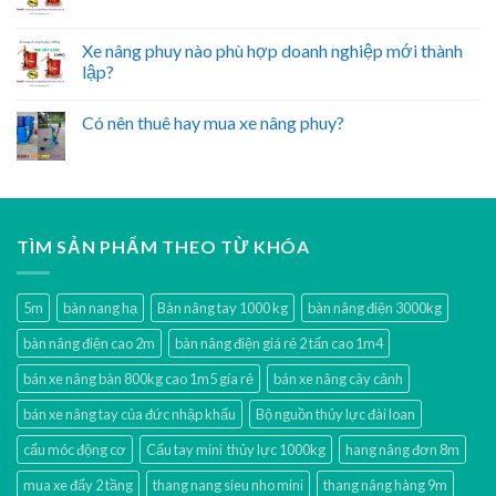
Xe nâng phuy nào phù hợp doanh nghiệp mới thành
lập?
Có nên thuê hay mua xe nâng phuy?
TÌM SẢN PHẨM THEO TỪ KHÓA
5m
bàn nang hạ
Bàn nâng tay 1000 kg
bàn nâng điện 3000kg
bàn nâng điện cao 2m
bàn nâng điện giá rẻ 2 tấn cao 1m4
bán xe nâng bàn 800kg cao 1m5 gía rẻ
bán xe nâng cây cảnh
bán xe nâng tay của đức nhập khẩu
Bộ nguồn thủy lực đài loan
cẩu móc động cơ
Cẩu tay mini thủy lực 1000kg
hang nâng đơn 8m
mua xe đẩy 2 tầng
thang nang sieu nho mini
thang nâng hàng 9m