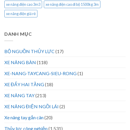
xe nâng điện cao 3m3
xe nâng điện cao đi bộ 1500kg 3m
xe nâng điện giá rẻ
DANH MỤC
BỘ NGUỒN THỦY LỰC
(17)
XE NÂNG BÀN
(118)
XE-NANG-TAYCANG-SIEU-RONG
(1)
XE ĐẨY HAI TẦNG
(18)
XE NÂNG TAY
(213)
XE NÂNG ĐIỆN NGỒI LÁI
(2)
Xe nâng tay gắn cân
(20)
Thủy lực công nghiệp
(1.531)