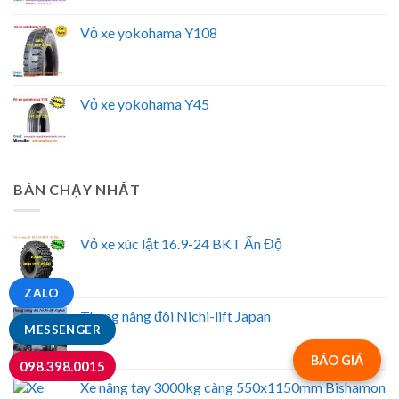
Vỏ xe yokohama Y108
Vỏ xe yokohama Y45
BÁN CHẠY NHẤT
Vỏ xe xúc lật 16.9-24 BKT Ấn Độ
ZALO
Thang nâng đôi Nichi-lift Japan
MESSENGER
BÁO GIÁ
098.398.0015
Xe nâng tay 3000kg càng 550x1150mm Bishamon