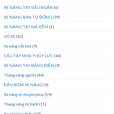
XE NÂNG TAY SIÊU NGẮN
(6)
XE NÂNG BÁN TỰ ĐỘNG
(39)
XE NÂNG TAY MẠ KẼM
(6)
VỎ XE
(42)
Xe nâng cắt kéo
(9)
CẨU TAY MINI THỦY LỰC
(44)
XE NÂNG TAY BẰNG ĐIỆN
(9)
Thang nâng người
(44)
ĐẦU BƠM XE NÂNG
(9)
Xe nâng di chuyen phuy
(59)
Thang nâng tự hành
(11)
Xe nâng tay thấp
(59)