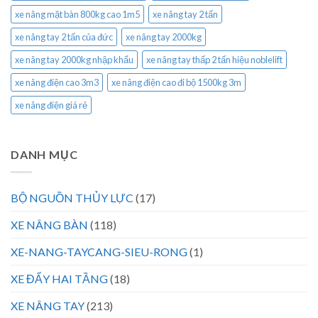
xe nâng mặt bàn 800kg cao 1m5
xe nâng tay 2 tấn
xe nâng tay 2 tấn của đức
xe nâng tay 2000kg
xe nâng tay 2000kg nhập khẩu
xe nâng tay thấp 2 tấn hiệu noblelift
xe nâng điện cao 3m3
xe nâng điện cao đi bộ 1500kg 3m
xe nâng điện giá rẻ
DANH MỤC
BỘ NGUỒN THỦY LỰC
(17)
XE NÂNG BÀN
(118)
XE-NANG-TAYCANG-SIEU-RONG
(1)
XE ĐẨY HAI TẦNG
(18)
XE NÂNG TAY
(213)