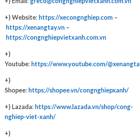
+) Email:
greco@congnghiepvietxanh.com.vn
+) Website:
https://xecongnghiep.com
–
https://xenangtay.vn
–
https://congnghiepvietxanh.com.vn
+)
Youtube:
https://www.youtube.com/@xenangta
+)
Shopee:
https://shopee.vn/congnghiepxanh/
+) Lazada:
https://www.lazada.vn/shop/cong-
nghiep-viet-xanh/
+)