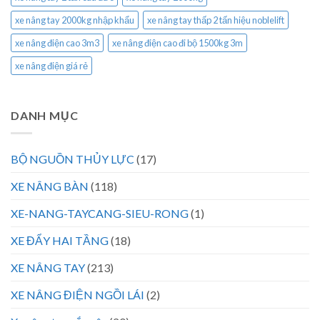
xe nâng tay 2000kg nhập khẩu
xe nâng tay thấp 2 tấn hiệu noblelift
xe nâng điện cao 3m3
xe nâng điện cao đi bộ 1500kg 3m
xe nâng điện giá rẻ
DANH MỤC
BỘ NGUỒN THỦY LỰC
(17)
XE NÂNG BÀN
(118)
XE-NANG-TAYCANG-SIEU-RONG
(1)
XE ĐẨY HAI TẦNG
(18)
XE NÂNG TAY
(213)
XE NÂNG ĐIỆN NGỒI LÁI
(2)