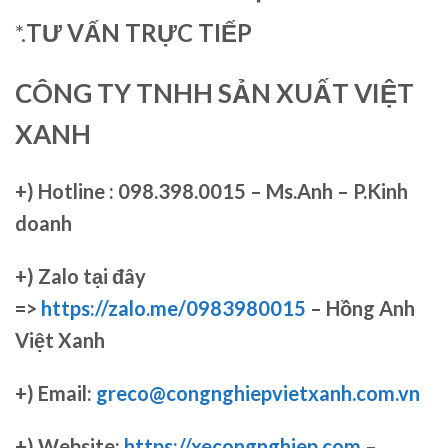
*.
TƯ VẤN TRỰC TIẾP
CÔNG TY TNHH SẢN XUẤT VIỆT
XANH
+)
Hotline : 098.398.0015 – Ms.Anh – P.Kinh
doanh
+)
Zalo tại đây
=>
https://zalo.me/0983980015
– Hồng Anh
Việt Xanh
+) Email:
greco@congnghiepvietxanh.com.vn
+) Website:
https://xecongnghiep.com
–