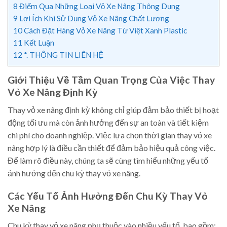
8
Điểm Qua Những Loại Vỏ Xe Nâng Thông Dụng
9
Lợi Ích Khi Sử Dụng Vỏ Xe Nâng Chất Lượng
10
Cách Đặt Hàng Vỏ Xe Nâng Từ Việt Xanh Plastic
11
Kết Luận
12
*. THÔNG TIN LIÊN HỆ
Giới Thiệu Về Tầm Quan Trọng Của Việc Thay
Vỏ Xe Nâng Định Kỳ
Thay vỏ xe nâng định kỳ không chỉ giúp đảm bảo thiết bị hoạt
động tối ưu mà còn ảnh hưởng đến sự an toàn và tiết kiệm
chi phí cho doanh nghiệp. Việc lựa chọn thời gian thay vỏ xe
nâng hợp lý là điều cần thiết để đảm bảo hiệu quả công việc.
Để làm rõ điều này, chúng ta sẽ cùng tìm hiểu những yếu tố
ảnh hưởng đến chu kỳ thay vỏ xe nâng.
Các Yếu Tố Ảnh Hưởng Đến Chu Kỳ Thay Vỏ
Xe Nâng
Chu kỳ thay vỏ xe nâng phụ thuộc vào nhiều yếu tố, bao gồm: