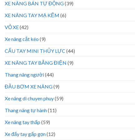
XE NÂNG BÁN TỰ ĐỘNG
(39)
XE NÂNG TAY MẠ KẼM
(6)
VỎ XE
(42)
Xe nâng cắt kéo
(9)
CẨU TAY MINI THỦY LỰC
(44)
XE NÂNG TAY BẰNG ĐIỆN
(9)
Thang nâng người
(44)
ĐẦU BƠM XE NÂNG
(9)
Xe nâng di chuyen phuy
(59)
Thang nâng tự hành
(11)
Xe nâng tay thấp
(59)
Xe đẩy tay gấp gọn
(12)