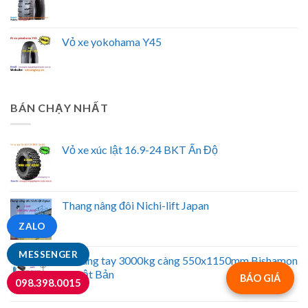
Vỏ xe yokohama Y45
BÁN CHẠY NHẤT
Vỏ xe xúc lật 16.9-24 BKT Ấn Độ
Thang nâng đôi Nichi-lift Japan
ZALO
MESSENGER
Xe nâng tay 3000kg càng 550x1150mm Bishamon
- Nhật Bản
BÁO GIÁ
098.398.0015