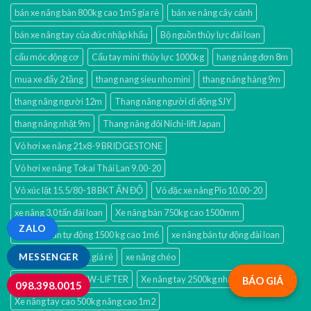
bán xe nâng bàn 800kg cao 1m5 gía rẻ
bán xe nâng cây cảnh
bán xe nâng tay của đức nhập khẩu
Bộ nguồn thủy lực đài loan
cẩu móc động cơ
Cẩu tay mini thủy lực 1000kg
hang nâng đơn 8m
mua xe đẩy 2 tầng
thang nang sieu nho mini
thang nâng hàng 9m
thang nâng người 12m
Thang nâng người di động SJY
thang nâng nhật 9m
Thang nâng đôi Nichi-lift Japan
Vỏ hơi xe nâng 21x8-9 BRIDGESTONE
Vỏ hơi xe nâng Tokai Thái Lan 9.00-20
Vỏ xúc lật 15.5/80-18 BKT ẤN ĐỘ
Vỏ đặc xe nâng Pio 10.00-20
xe nâng 3.0 tấn đài loan
Xe nâng bàn 750kg cao 1500mm
ZALO
Xe nâng bán tự động 1500 kg cao 1m6
xe nâng bán tự động đài loan
xe nâng cao 1000kg giá rẻ
xe nâng chéo
MESSENGER
Xe nâng tay 2 tấn TW-LIFTER
Xe nâng tay 2500kg nhật
BÁO GIÁ
098.398.0015
Xe nâng tay cao 500kg nâng cao 1m2