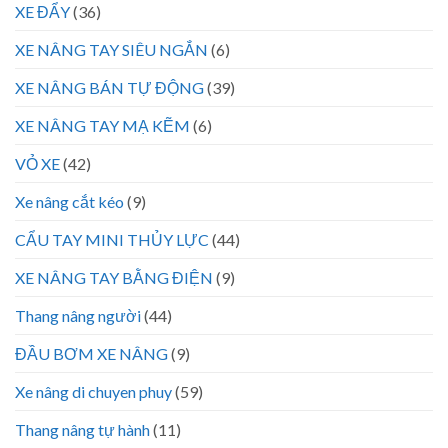
XE ĐẨY
(36)
XE NÂNG TAY SIÊU NGẮN
(6)
XE NÂNG BÁN TỰ ĐỘNG
(39)
XE NÂNG TAY MẠ KẼM
(6)
VỎ XE
(42)
Xe nâng cắt kéo
(9)
CẨU TAY MINI THỦY LỰC
(44)
XE NÂNG TAY BẰNG ĐIỆN
(9)
Thang nâng người
(44)
ĐẦU BƠM XE NÂNG
(9)
Xe nâng di chuyen phuy
(59)
Thang nâng tự hành
(11)