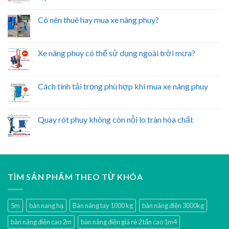
Có nên thuê hay mua xe nâng phuy?
Xe nâng phuy có thể sử dụng ngoài trời mưa?
Cách tính tải trọng phù hợp khi mua xe nâng phuy
Quay rót phuy không còn nỗi lo tràn hóa chất
TÌM SẢN PHẨM THEO TỪ KHÓA
5m
bàn nang hạ
Bàn nâng tay 1000 kg
bàn nâng điện 3000kg
bàn nâng điện cao 2m
bàn nâng điện giá rẻ 2 tấn cao 1m4