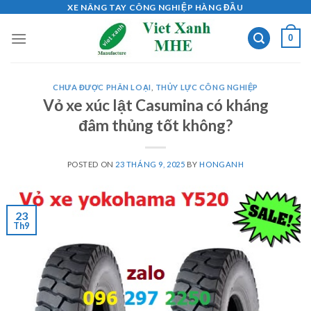
Skip
XE NÂNG TAY CÔNG NGHIỆP HÀNG ĐẦU
to
0
content
CHƯA ĐƯỢC PHÂN LOẠI
,
THỦY LỰC CÔNG NGHIỆP
Vỏ xe xúc lật Casumina có kháng
đâm thủng tốt không?
POSTED ON
23 THÁNG 9, 2025
BY
HONGANH
23
Th9