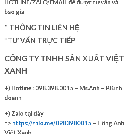
HOTLINE/ZALO/EMAIL để được tư vấn và
báo giá.
*. THÔNG TIN LIÊN HỆ
*.
TƯ VẤN TRỰC TIẾP
CÔNG TY TNHH SẢN XUẤT VIỆT
XANH
+)
Hotline : 098.398.0015 – Ms.Anh – P.Kinh
doanh
+)
Zalo tại đây
=>
https://zalo.me/0983980015
– Hồng Anh
Việt Xanh