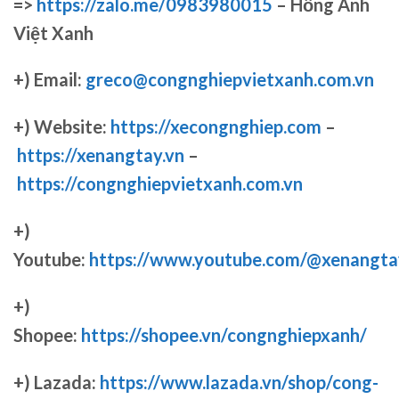
=>
https://zalo.me/0983980015
– Hồng Anh
Việt Xanh
+) Email:
greco@congnghiepvietxanh.com.vn
+) Website:
https://xecongnghiep.com
–
https://xenangtay.vn
–
https://congnghiepvietxanh.com.vn
+)
Youtube:
https://www.youtube.com/@xenangta
+)
Shopee:
https://shopee.vn/congnghiepxanh/
+) Lazada:
https://www.lazada.vn/shop/cong-