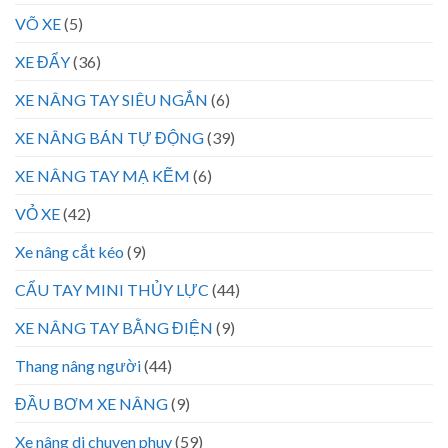
VÕ XE
(5)
XE ĐẨY
(36)
XE NÂNG TAY SIÊU NGẮN
(6)
XE NÂNG BÁN TỰ ĐỘNG
(39)
XE NÂNG TAY MẠ KẼM
(6)
VỎ XE
(42)
Xe nâng cắt kéo
(9)
CẨU TAY MINI THỦY LỰC
(44)
XE NÂNG TAY BẰNG ĐIỆN
(9)
Thang nâng người
(44)
ĐẦU BƠM XE NÂNG
(9)
Xe nâng di chuyen phuy
(59)