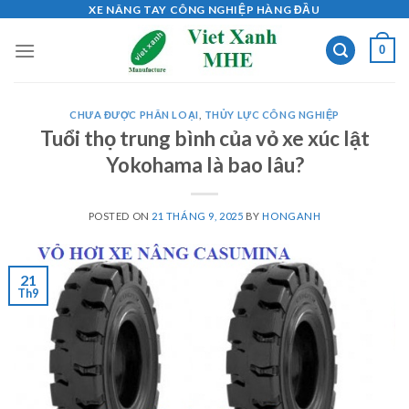
Skip
XE NÂNG TAY CÔNG NGHIỆP HÀNG ĐẦU
to
0
content
CHƯA ĐƯỢC PHÂN LOẠI
,
THỦY LỰC CÔNG NGHIỆP
Tuổi thọ trung bình của vỏ xe xúc lật
Yokohama là bao lâu?
POSTED ON
21 THÁNG 9, 2025
BY
HONGANH
21
Th9