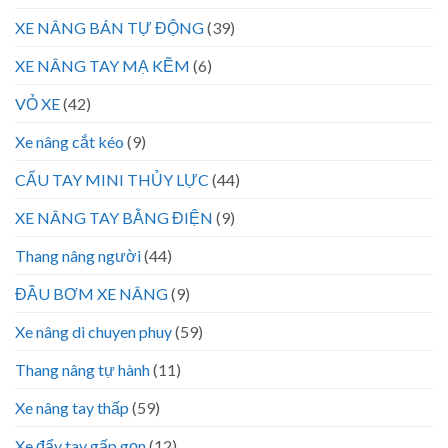
XE NÂNG BÁN TỰ ĐỘNG
(39)
XE NÂNG TAY MẠ KẼM
(6)
VỎ XE
(42)
Xe nâng cắt kéo
(9)
CẨU TAY MINI THỦY LỰC
(44)
XE NÂNG TAY BẰNG ĐIỆN
(9)
Thang nâng người
(44)
ĐẦU BƠM XE NÂNG
(9)
Xe nâng di chuyen phuy
(59)
Thang nâng tự hành
(11)
Xe nâng tay thấp
(59)
Xe đẩy tay gấp gọn
(12)