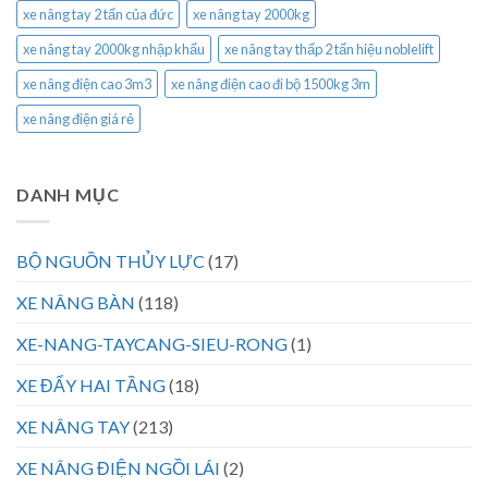
xe nâng tay 2 tấn của đức
xe nâng tay 2000kg
xe nâng tay 2000kg nhập khẩu
xe nâng tay thấp 2 tấn hiệu noblelift
xe nâng điện cao 3m3
xe nâng điện cao đi bộ 1500kg 3m
xe nâng điện giá rẻ
DANH MỤC
BỘ NGUỒN THỦY LỰC
(17)
XE NÂNG BÀN
(118)
XE-NANG-TAYCANG-SIEU-RONG
(1)
XE ĐẨY HAI TẦNG
(18)
XE NÂNG TAY
(213)
XE NÂNG ĐIỆN NGỒI LÁI
(2)