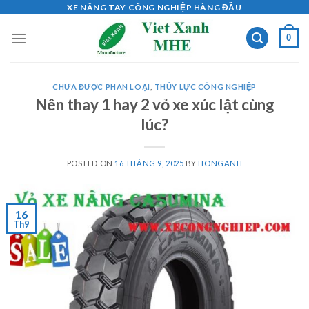
Skip
XE NÂNG TAY CÔNG NGHIỆP HÀNG ĐẦU
to
0
content
CHƯA ĐƯỢC PHÂN LOẠI
,
THỦY LỰC CÔNG NGHIỆP
Nên thay 1 hay 2 vỏ xe xúc lật cùng
lúc?
POSTED ON
16 THÁNG 9, 2025
BY
HONGANH
16
Th9