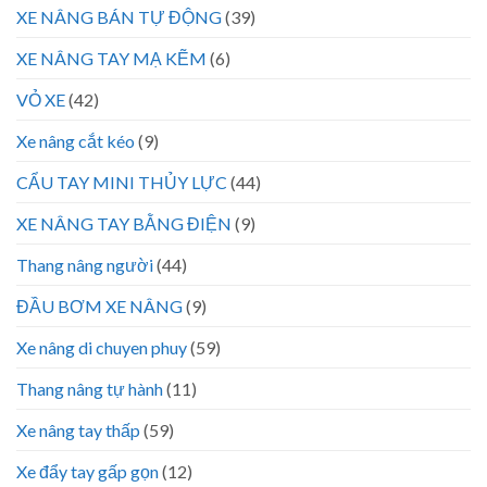
XE NÂNG BÁN TỰ ĐỘNG
(39)
XE NÂNG TAY MẠ KẼM
(6)
VỎ XE
(42)
Xe nâng cắt kéo
(9)
CẨU TAY MINI THỦY LỰC
(44)
XE NÂNG TAY BẰNG ĐIỆN
(9)
Thang nâng người
(44)
ĐẦU BƠM XE NÂNG
(9)
Xe nâng di chuyen phuy
(59)
Thang nâng tự hành
(11)
Xe nâng tay thấp
(59)
Xe đẩy tay gấp gọn
(12)