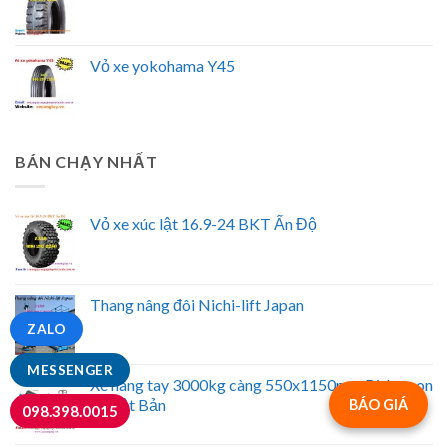
Vỏ xe yokohama Y45
BÁN CHẠY NHẤT
Vỏ xe xúc lật 16.9-24 BKT Ấn Độ
Thang nâng đôi Nichi-lift Japan
ZALO
MESSENGER
Xe nâng tay 3000kg càng 550x1150mm Bishamon
- Nhật Bản
BÁO GIÁ
098.398.0015