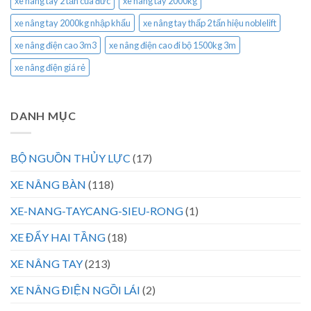
xe nâng tay 2 tấn của đức
xe nâng tay 2000kg
xe nâng tay 2000kg nhập khẩu
xe nâng tay thấp 2 tấn hiệu noblelift
xe nâng điện cao 3m3
xe nâng điện cao đi bộ 1500kg 3m
xe nâng điện giá rẻ
DANH MỤC
BỘ NGUỒN THỦY LỰC
(17)
XE NÂNG BÀN
(118)
XE-NANG-TAYCANG-SIEU-RONG
(1)
XE ĐẨY HAI TẦNG
(18)
XE NÂNG TAY
(213)
XE NÂNG ĐIỆN NGỒI LÁI
(2)