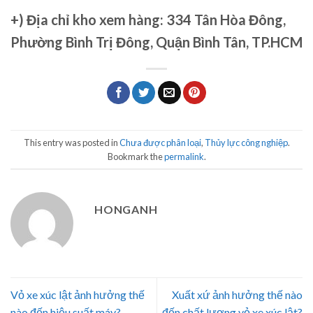
+)
Địa chỉ kho xem hàng: 334 Tân Hòa Đông,
Phường Bình Trị Đông, Quận Bình Tân, TP.HCM
This entry was posted in
Chưa được phân loại
,
Thủy lực công nghiệp
.
Bookmark the
permalink
.
HONGANH
Vỏ xe xúc lật ảnh hưởng thế
Xuất xứ ảnh hưởng thế nào
nào đến hiệu suất máy?
đến chất lượng vỏ xe xúc lật?