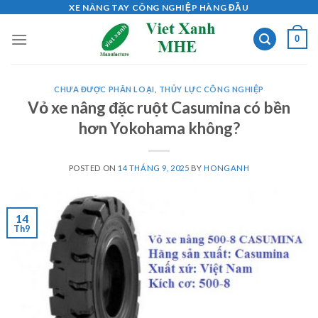
Skip
XE NÂNG TAY CÔNG NGHIỆP HÀNG ĐẦU
to
0
content
CHƯA ĐƯỢC PHÂN LOẠI
,
THỦY LỰC CÔNG NGHIỆP
Vỏ xe nâng đặc ruột Casumina có bền
hơn Yokohama không?
POSTED ON
14 THÁNG 9, 2025
BY
HONGANH
14
Th9