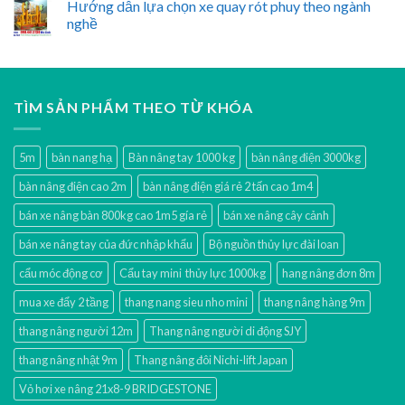
Hướng dẫn lựa chọn xe quay rót phuy theo ngành
nghề
TÌM SẢN PHẨM THEO TỪ KHÓA
5m
bàn nang hạ
Bàn nâng tay 1000 kg
bàn nâng điện 3000kg
bàn nâng điện cao 2m
bàn nâng điện giá rẻ 2 tấn cao 1m4
bán xe nâng bàn 800kg cao 1m5 gía rẻ
bán xe nâng cây cảnh
bán xe nâng tay của đức nhập khẩu
Bộ nguồn thủy lực đài loan
cẩu móc động cơ
Cẩu tay mini thủy lực 1000kg
hang nâng đơn 8m
mua xe đẩy 2 tầng
thang nang sieu nho mini
thang nâng hàng 9m
thang nâng người 12m
Thang nâng người di động SJY
thang nâng nhật 9m
Thang nâng đôi Nichi-lift Japan
Vỏ hơi xe nâng 21x8-9 BRIDGESTONE