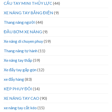
CẨU TAY MINI THỦY LỰC
(44)
XE NÂNG TAY BẰNG ĐIỆN
(9)
Thang nâng người
(44)
ĐẦU BƠM XE NÂNG
(9)
Xe nâng di chuyen phuy
(59)
Thang nâng tự hành
(11)
Xe nâng tay thấp
(59)
Xe đẩy tay gấp gọn
(12)
xe đẩy hàng
(83)
KẸP PHUY ĐÔI
(14)
XE NÂNG TAY CAO
(90)
xe nâng tay cắt kéo
(15)