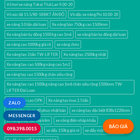
Vỏ hơi xe nâng Tokai Thái Lan 9.00-20
Vỏ xúc lật 15.5/80-18 BKT ẤN ĐỘ
Vỏ đặc xe nâng Pio 10.00-20
xe nâng 3.0 tấn đài loan
Xe nâng bàn 750kg cao 1500mm
Xe nâng bán tự động 1500 kg cao 1m6
xe nâng bán tự động đài loan
xe nâng cao 1000kg giá rẻ
xe nâng chéo
Xe nâng tay 2 tấn TW-LIFTER
Xe nâng tay 2500kg nhật
Xe nâng tay cao 500kg nâng cao 1m2
xe nâng tay cao 1500kg chân siêu rộng
Xe nâng tay cao 1500kg nâng cao 1m6 chân siêu rộng 1500mm TW-
LIFTER Đài Loan
Xe nâng tay cao OPK
Xe nâng tay inox 2.5 tấn
ZALO
xe nâng tay quay đổ phuy nhật bản
xe nâng tay đặc biệt 838x1220mm
MESSENGER
xe nâng thủy sản mạ kẽm
xe nâng điện nhập khấu
BÁO GIÁ
098.398.0015
xe đẩy 2 tầng 350kg
xe đẩy 150kg giá rẻ
xe đẩy mặt bàn 200kg