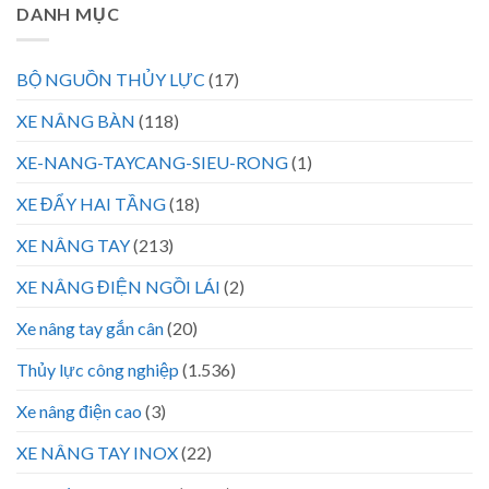
DANH MỤC
BỘ NGUỒN THỦY LỰC
(17)
XE NÂNG BÀN
(118)
XE-NANG-TAYCANG-SIEU-RONG
(1)
XE ĐẨY HAI TẦNG
(18)
XE NÂNG TAY
(213)
XE NÂNG ĐIỆN NGỒI LÁI
(2)
Xe nâng tay gắn cân
(20)
Thủy lực công nghiệp
(1.536)
Xe nâng điện cao
(3)
XE NÂNG TAY INOX
(22)