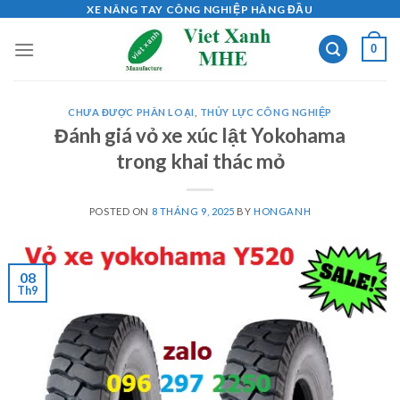
Skip
XE NÂNG TAY CÔNG NGHIỆP HÀNG ĐẦU
to
0
content
CHƯA ĐƯỢC PHÂN LOẠI
,
THỦY LỰC CÔNG NGHIỆP
Đánh giá vỏ xe xúc lật Yokohama
trong khai thác mỏ
POSTED ON
8 THÁNG 9, 2025
BY
HONGANH
08
Th9