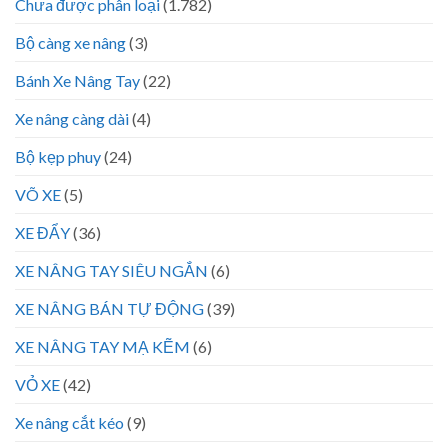
Chưa được phân loại
(1.782)
Bộ càng xe nâng
(3)
Bánh Xe Nâng Tay
(22)
Xe nâng càng dài
(4)
Bộ kẹp phuy
(24)
VÕ XE
(5)
XE ĐẨY
(36)
XE NÂNG TAY SIÊU NGẮN
(6)
XE NÂNG BÁN TỰ ĐỘNG
(39)
XE NÂNG TAY MẠ KẼM
(6)
VỎ XE
(42)
Xe nâng cắt kéo
(9)