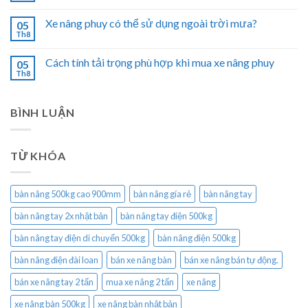
Xe nâng phuy có thể sử dụng ngoài trời mưa?
05
Th8
Cách tính tải trọng phù hợp khi mua xe nâng phuy
05
Th8
BÌNH LUẬN
TỪ KHÓA
bàn nâng 500kg cao 900mm
bàn nâng gía rẻ
bàn nâng tay
bàn nâng tay 2x nhật bản
bàn nâng tay điện 500kg
bàn nâng tay điện di chuyển 500kg
bàn nâng điện 500kg
bàn nâng điện đài loan
bán xe nâng bàn
bán xe nâng bán tự động.
bán xe nâng tay 2 tấn
mua xe nâng 2 tấn
xe nâng
xe nâng bàn 500kg
xe nâng bàn nhật bản