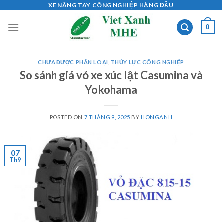
Skip
XE NÂNG TAY CÔNG NGHIỆP HÀNG ĐẦU
to
0
content
CHƯA ĐƯỢC PHÂN LOẠI
,
THỦY LỰC CÔNG NGHIỆP
So sánh giá vỏ xe xúc lật Casumina và
Yokohama
POSTED ON
7 THÁNG 9, 2025
BY
HONGANH
07
Th9