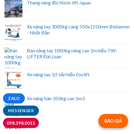
Thang nâng đôi Nichi-lift Japan
Xe nâng tay 3000kg càng 550x1150mm Bishamon
- Nhật Bản
Bàn nâng tay 1000kg nâng cao 1m hiệu TW-
LIFTER Đài Loan
Xe nâng tay 3,5 tấn hiệu Eoslift
Xe nâng bàn 350kg cao 1m3
ZALO
MESSENGER
BÁO GIÁ
098.398.0015
NỔI BẬT