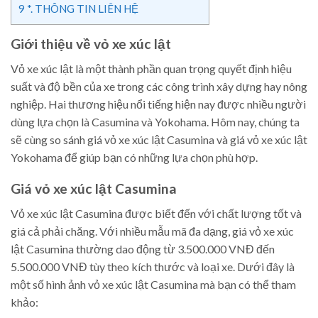
9
*. THÔNG TIN LIÊN HỆ
Giới thiệu về vỏ xe xúc lật
Vỏ xe xúc lật là một thành phần quan trọng quyết định hiệu
suất và độ bền của xe trong các công trình xây dựng hay nông
nghiệp. Hai thương hiệu nổi tiếng hiện nay được nhiều người
dùng lựa chọn là Casumina và Yokohama. Hôm nay, chúng ta
sẽ cùng so sánh giá vỏ xe xúc lật Casumina và giá vỏ xe xúc lật
Yokohama để giúp bạn có những lựa chọn phù hợp.
Giá vỏ xe xúc lật Casumina
Vỏ xe xúc lật Casumina được biết đến với chất lượng tốt và
giá cả phải chăng. Với nhiều mẫu mã đa dạng, giá vỏ xe xúc
lật Casumina thường dao động từ 3.500.000 VNĐ đến
5.500.000 VNĐ tùy theo kích thước và loại xe. Dưới đây là
một số hình ảnh vỏ xe xúc lật Casumina mà bạn có thể tham
khảo: