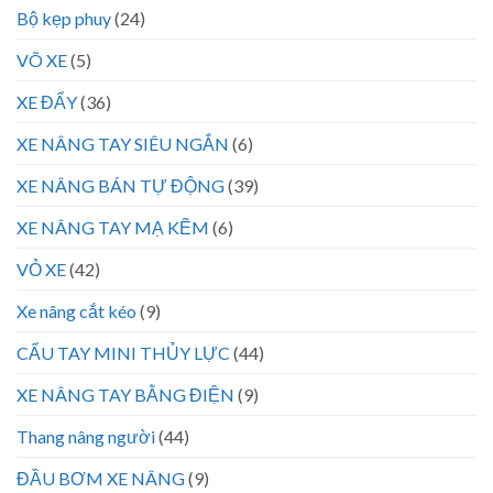
Bộ kẹp phuy
(24)
VÕ XE
(5)
XE ĐẨY
(36)
XE NÂNG TAY SIÊU NGẮN
(6)
XE NÂNG BÁN TỰ ĐỘNG
(39)
XE NÂNG TAY MẠ KẼM
(6)
VỎ XE
(42)
Xe nâng cắt kéo
(9)
CẨU TAY MINI THỦY LỰC
(44)
XE NÂNG TAY BẰNG ĐIỆN
(9)
Thang nâng người
(44)
ĐẦU BƠM XE NÂNG
(9)