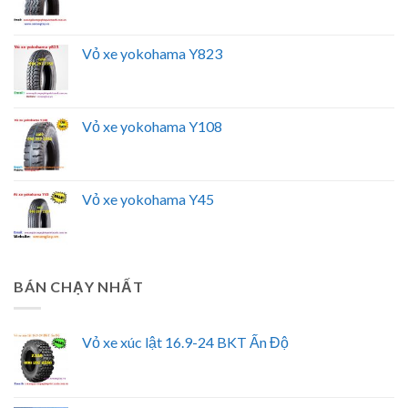
Vỏ xe yokohama Y823
Vỏ xe yokohama Y108
Vỏ xe yokohama Y45
BÁN CHẠY NHẤT
Vỏ xe xúc lật 16.9-24 BKT Ấn Độ