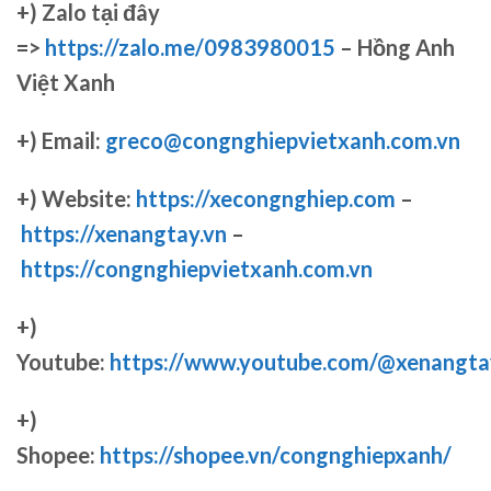
+)
Zalo tại đây
=>
https://zalo.me/0983980015
– Hồng Anh
Việt Xanh
+) Email:
greco@congnghiepvietxanh.com.vn
+) Website:
https://xecongnghiep.com
–
https://xenangtay.vn
–
https://congnghiepvietxanh.com.vn
+)
Youtube:
https://www.youtube.com/@xenangta
+)
Shopee:
https://shopee.vn/congnghiepxanh/