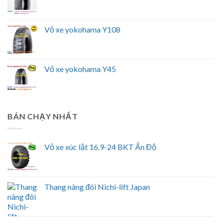
Vỏ xe yokohama Y108
Vỏ xe yokohama Y45
BÁN CHẠY NHẤT
Vỏ xe xúc lật 16.9-24 BKT Ấn Độ
Thang nâng đôi Nichi-lift Japan