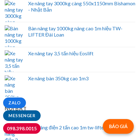
Xe nâng tay 3000kg càng 550x1150mm Bishamon
- Nhật Bản
Bàn nâng tay 1000kg nâng cao 1m hiệu TW-
LIFTER Đài Loan
Xe nâng tay 3,5 tấn hiệu Eoslift
Xe nâng bàn 350kg cao 1m3
ZALO
NỔI BẬT
MESSENGER
BÁO GIÁ
Bàn nâng điện 2 tấn cao 1m tw-lifter (Hw2001)
098.398.0015