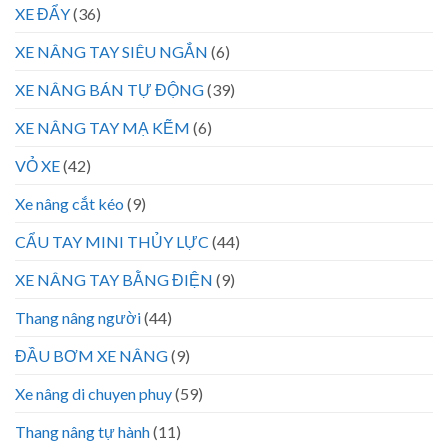
XE ĐẨY
(36)
XE NÂNG TAY SIÊU NGẮN
(6)
XE NÂNG BÁN TỰ ĐỘNG
(39)
XE NÂNG TAY MẠ KẼM
(6)
VỎ XE
(42)
Xe nâng cắt kéo
(9)
CẨU TAY MINI THỦY LỰC
(44)
XE NÂNG TAY BẰNG ĐIỆN
(9)
Thang nâng người
(44)
ĐẦU BƠM XE NÂNG
(9)
Xe nâng di chuyen phuy
(59)
Thang nâng tự hành
(11)