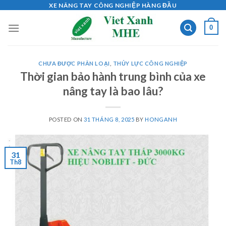
Skip
XE NÂNG TAY CÔNG NGHIỆP HÀNG ĐẦU
to
0
content
CHƯA ĐƯỢC PHÂN LOẠI
,
THỦY LỰC CÔNG NGHIỆP
Thời gian bảo hành trung bình của xe
nâng tay là bao lâu?
POSTED ON
31 THÁNG 8, 2025
BY
HONGANH
31
Th8