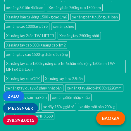
xe nâng 3.0 tấn đài loan
Xe nâng bàn 750kg cao 1500mm
Xe nâng bán tự động 1500 kg cao 1m6
xe nâng bán tự động đài loan
xe nâng cao 1000kg giá rẻ
xe nâng chéo
Xe nâng tay 2 tấn TW-LIFTER
Xe nâng tay 2500kg nhật
Xe nâng tay cao 500kg nâng cao 1m2
xe nâng tay cao 1500kg chân siêu rộng
Xe nâng tay cao 1500kg nâng cao 1m6 chân siêu rộng 1500mm TW-
LIFTER Đài Loan
Xe nâng tay cao OPK
Xe nâng tay inox 2.5 tấn
xe nâng tay quay đổ phuy nhật bản
xe nâng tay đặc biệt 838x1220mm
ZALO
xe nâng thủy sản mạ kẽm
xe nâng điện nhập khấu
xe đẩy 2 tầng 350kg
xe đẩy 150kg giá rẻ
xe đẩy mặt bàn 200kg
MESSENGER
Xe đẩy tay VIỆT XANH X550
BÁO GIÁ
098.398.0015