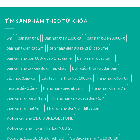
TÌM SẢN PHẨM THEO TỪ KHÓA
5m
bàn nang hạ
Bàn nâng tay 1000 kg
bàn nâng điện 3000kg
bàn nâng điện cao 2m
bàn nâng điện giá rẻ 2 tấn cao 1m4
bán xe nâng bàn 800kg cao 1m5 gía rẻ
bán xe nâng cây cảnh
bán xe nâng tay của đức nhập khẩu
Bộ nguồn thủy lực đài loan
cẩu móc động cơ
Cẩu tay mini thủy lực 1000kg
hang nâng đơn 8m
mua xe đẩy 2 tầng
thang nang sieu nho mini
thang nâng hàng 9m
thang nâng người 12m
Thang nâng người di động SJY
thang nâng nhật 9m
Thang nâng đôi Nichi-lift Japan
Vỏ hơi xe nâng 21x8-9 BRIDGESTONE
Vỏ hơi xe nâng Tokai Thái Lan 9.00-20
Vỏ xúc lật 15.5/80-18 BKT ẤN ĐỘ
Vỏ đặc xe nâng Pio 10.00-20