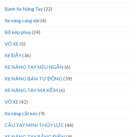
Bánh Xe Nâng Tay
(22)
Xe nâng càng dài
(4)
Bộ kẹp phuy
(24)
VÕ XE
(5)
XE ĐẨY
(36)
XE NÂNG TAY SIÊU NGẮN
(6)
XE NÂNG BÁN TỰ ĐỘNG
(39)
XE NÂNG TAY MẠ KẼM
(6)
VỎ XE
(42)
Xe nâng cắt kéo
(9)
CẨU TAY MINI THỦY LỰC
(44)
XE NÂNG TAY BẰNG ĐIỆN
(9)