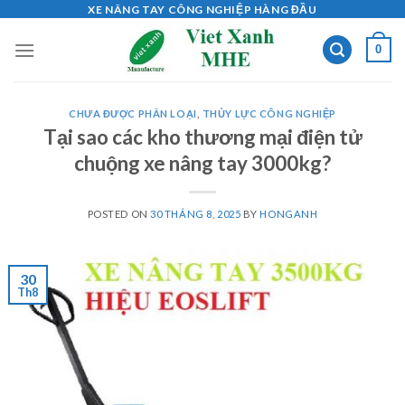
Skip
XE NÂNG TAY CÔNG NGHIỆP HÀNG ĐẦU
to
0
content
CHƯA ĐƯỢC PHÂN LOẠI
,
THỦY LỰC CÔNG NGHIỆP
Tại sao các kho thương mại điện tử
chuộng xe nâng tay 3000kg?
POSTED ON
30 THÁNG 8, 2025
BY
HONGANH
30
Th8