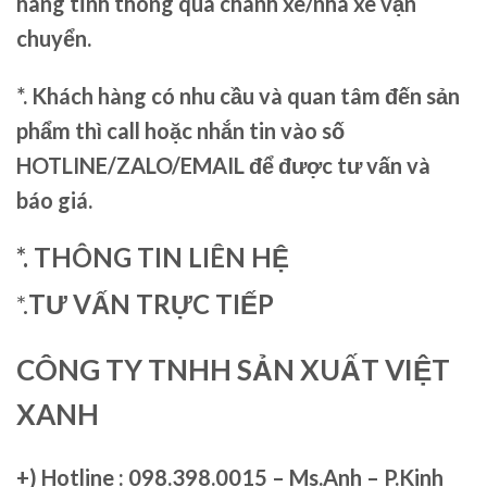
hàng tỉnh thông qua chành xe/nhà xe vận
chuyển.
*. Khách hàng có nhu cầu và quan tâm đến sản
phẩm thì call hoặc nhắn tin vào số
HOTLINE/ZALO/EMAIL để được tư vấn và
báo giá.
*. THÔNG TIN LIÊN HỆ
*.
TƯ VẤN TRỰC TIẾP
CÔNG TY TNHH SẢN XUẤT VIỆT
XANH
+)
Hotline : 098.398.0015 – Ms.Anh – P.Kinh