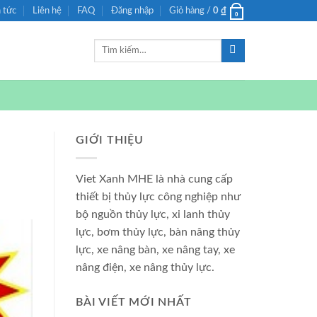
n tức
Liên hệ
FAQ
Đăng nhập
Giỏ hàng /
0
₫
0
Tìm
kiếm:
GIỚI THIỆU
Viet Xanh MHE là nhà cung cấp
thiết bị thủy lực công nghiệp như
bộ nguồn thủy lực, xi lanh thủy
lực, bơm thủy lực, bàn nâng thủy
lực, xe nâng bàn, xe nâng tay, xe
nâng điện, xe nâng thủy lực.
BÀI VIẾT MỚI NHẤT