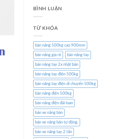
BÌNH LUẬN
TỪ KHÓA
bàn nâng 500kg cao 900mm
bàn nâng gía rẻ
bàn nâng tay
bàn nâng tay 2x nhật bản
bàn nâng tay điện 500kg
bàn nâng tay điện di chuyển 500kg
bàn nâng điện 500kg
bàn nâng điện đài loan
bán xe nâng bàn
bán xe nâng bán tự động.
bán xe nâng tay 2 tấn