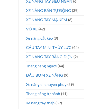
XE NÂNG TAY SIÊU NGẮN
(6)
XE NÂNG BÁN TỰ ĐỘNG
(39)
XE NÂNG TAY MẠ KẼM
(6)
VỎ XE
(42)
Xe nâng cắt kéo
(9)
CẨU TAY MINI THỦY LỰC
(44)
XE NÂNG TAY BẰNG ĐIỆN
(9)
Thang nâng người
(44)
ĐẦU BƠM XE NÂNG
(9)
Xe nâng di chuyen phuy
(59)
Thang nâng tự hành
(11)
Xe nâng tay thấp
(59)