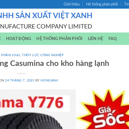
Giới thiệu
Hệ thống phân phối
Ti
NHH SẢN XUẤT VIỆT XANH
ANUFACTURE COMPANY LIMITED
C
HOẠT ĐỘNG
HỆ THỐNG PHÂN PHỐI
LIÊN HỆ
FAQ
 PHÂN LOẠI
,
THỦY LỰC CÔNG NGHIỆP
âng Casumina cho kho hàng lạnh
 ON
24 THÁNG 7, 2025
BY
HONGANH