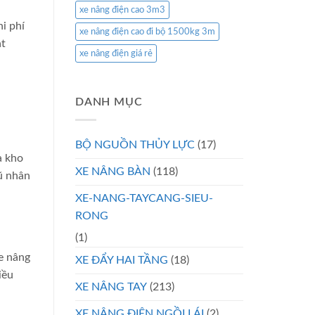
xe nâng điện cao 3m3
i phí
xe nâng điện cao đi bộ 1500kg 3m
ạt
xe nâng điện giá rẻ
DANH MỤC
BỘ NGUỒN THỦY LỰC
(17)
a kho
XE NÂNG BÀN
(118)
ũ nhân
XE-NANG-TAYCANG-SIEU-
RONG
(1)
xe nâng
XE ĐẨY HAI TẦNG
(18)
iều
XE NÂNG TAY
(213)
XE NÂNG ĐIỆN NGỒI LÁI
(2)