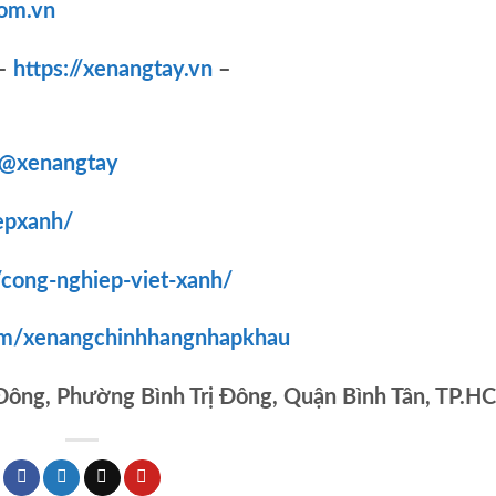
om.vn
–
https://xenangtay.vn
–
/@xenangtay
epxanh/
/cong-nghiep-viet-xanh/
om/xenangchinhhangnhapkhau
 Đông, Phường Bình Trị Đông, Quận Bình Tân, TP.H