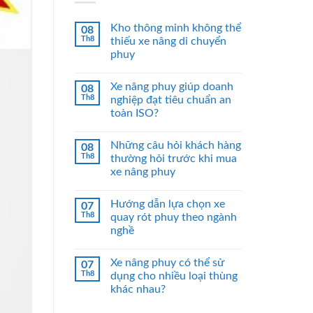
Kho thông minh không thể
08
Th8
thiếu xe nâng di chuyển
phuy
Xe nâng phuy giúp doanh
08
Th8
nghiệp đạt tiêu chuẩn an
toàn ISO?
Những câu hỏi khách hàng
08
Th8
thường hỏi trước khi mua
xe nâng phuy
Hướng dẫn lựa chọn xe
07
Th8
quay rót phuy theo ngành
nghề
Xe nâng phuy có thể sử
07
Th8
dụng cho nhiều loại thùng
khác nhau?