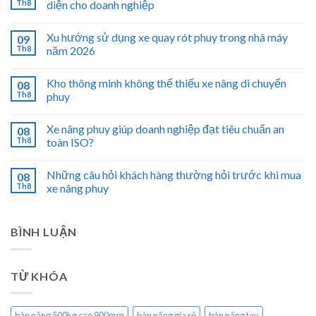
Th8
diện cho doanh nghiệp
Xu hướng sử dụng xe quay rót phuy trong nhà máy
09
Th8
năm 2026
Kho thông minh không thể thiếu xe nâng di chuyển
08
Th8
phuy
Xe nâng phuy giúp doanh nghiệp đạt tiêu chuẩn an
08
Th8
toàn ISO?
Những câu hỏi khách hàng thường hỏi trước khi mua
08
Th8
xe nâng phuy
BÌNH LUẬN
TỪ KHÓA
bàn nâng 500kg cao 900mm
bàn nâng gía rẻ
bàn nâng tay