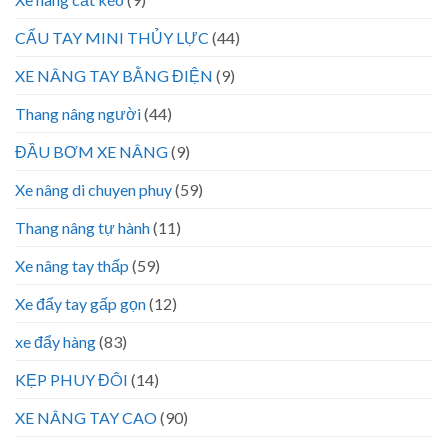
CẨU TAY MINI THỦY LỰC
(44)
XE NÂNG TAY BẰNG ĐIỆN
(9)
Thang nâng người
(44)
ĐẦU BƠM XE NÂNG
(9)
Xe nâng di chuyen phuy
(59)
Thang nâng tự hành
(11)
Xe nâng tay thấp
(59)
Xe đẩy tay gấp gọn
(12)
xe đẩy hàng
(83)
KẸP PHUY ĐÔI
(14)
XE NÂNG TAY CAO
(90)