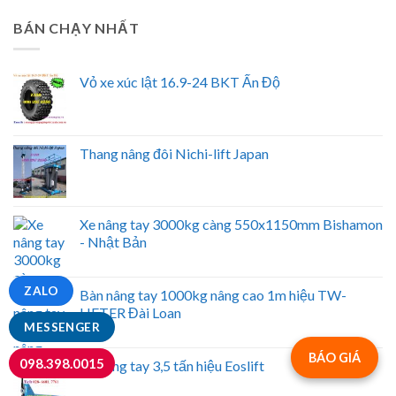
BÁN CHẠY NHẤT
Vỏ xe xúc lật 16.9-24 BKT Ấn Độ
Thang nâng đôi Nichi-lift Japan
Xe nâng tay 3000kg càng 550x1150mm Bishamon
- Nhật Bản
ZALO
Bàn nâng tay 1000kg nâng cao 1m hiệu TW-
LIFTER Đài Loan
MESSENGER
BÁO GIÁ
098.398.0015
Xe nâng tay 3,5 tấn hiệu Eoslift