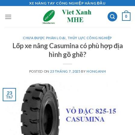
Skip
XE NÂNG TAY CÔNG NGHIỆP HÀNG ĐẦU
to
0
content
CHƯA ĐƯỢC PHÂN LOẠI
,
THỦY LỰC CÔNG NGHIỆP
Lốp xe nâng Casumina có phù hợp địa
hình gồ ghề?
POSTED ON
23 THÁNG 7, 2025
BY
HONGANH
23
Th7