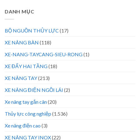
DANH MỤC
BỘ NGUỒN THỦY LỰC
(17)
XE NÂNG BÀN
(118)
XE-NANG-TAYCANG-SIEU-RONG
(1)
XE ĐẨY HAI TẦNG
(18)
XE NÂNG TAY
(213)
XE NÂNG ĐIỆN NGỒI LÁI
(2)
Xe nâng tay gắn cân
(20)
Thủy lực công nghiệp
(1.536)
Xe nâng điện cao
(3)
XE NÂNG TAY INOX
(22)