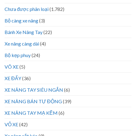
Chưa được phân loại
(1.782)
Bộ càng xe nâng
(3)
Bánh Xe Nâng Tay
(22)
Xe nâng càng dài
(4)
Bộ kẹp phuy
(24)
VÕ XE
(5)
XE ĐẨY
(36)
XE NÂNG TAY SIÊU NGẮN
(6)
XE NÂNG BÁN TỰ ĐỘNG
(39)
XE NÂNG TAY MẠ KẼM
(6)
VỎ XE
(42)
Xe nâng cắt kéo
(9)