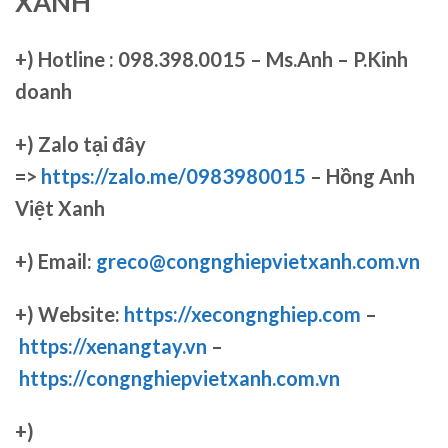
XANH
+)
Hotline : 098.398.0015 – Ms.Anh – P.Kinh
doanh
+)
Zalo tại đây
=>
https://zalo.me/0983980015
– Hồng Anh
Việt Xanh
+) Email:
greco@congnghiepvietxanh.com.vn
+) Website:
https://xecongnghiep.com
–
https://xenangtay.vn
–
https://congnghiepvietxanh.com.vn
+)