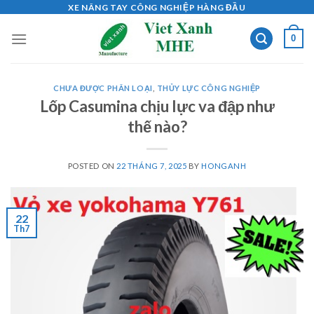
Skip
XE NÂNG TAY CÔNG NGHIỆP HÀNG ĐẦU
to
0
content
CHƯA ĐƯỢC PHÂN LOẠI
,
THỦY LỰC CÔNG NGHIỆP
Lốp Casumina chịu lực va đập như
thế nào?
POSTED ON
22 THÁNG 7, 2025
BY
HONGANH
22
Th7