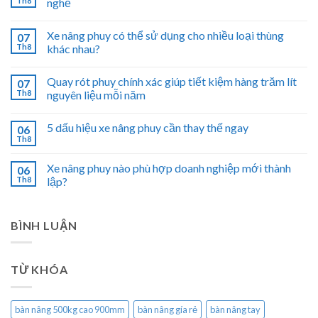
Th8
nghề
Xe nâng phuy có thể sử dụng cho nhiều loại thùng
07
Th8
khác nhau?
Quay rót phuy chính xác giúp tiết kiệm hàng trăm lít
07
Th8
nguyên liệu mỗi năm
5 dấu hiệu xe nâng phuy cần thay thế ngay
06
Th8
Xe nâng phuy nào phù hợp doanh nghiệp mới thành
06
Th8
lập?
BÌNH LUẬN
TỪ KHÓA
bàn nâng 500kg cao 900mm
bàn nâng gía rẻ
bàn nâng tay