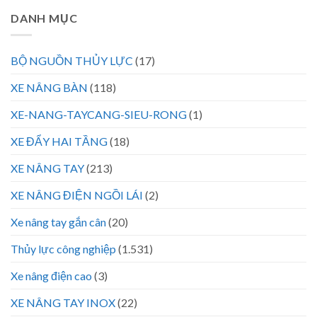
DANH MỤC
BỘ NGUỒN THỦY LỰC
(17)
XE NÂNG BÀN
(118)
XE-NANG-TAYCANG-SIEU-RONG
(1)
XE ĐẨY HAI TẦNG
(18)
XE NÂNG TAY
(213)
XE NÂNG ĐIỆN NGỒI LÁI
(2)
Xe nâng tay gắn cân
(20)
Thủy lực công nghiệp
(1.531)
Xe nâng điện cao
(3)
XE NÂNG TAY INOX
(22)