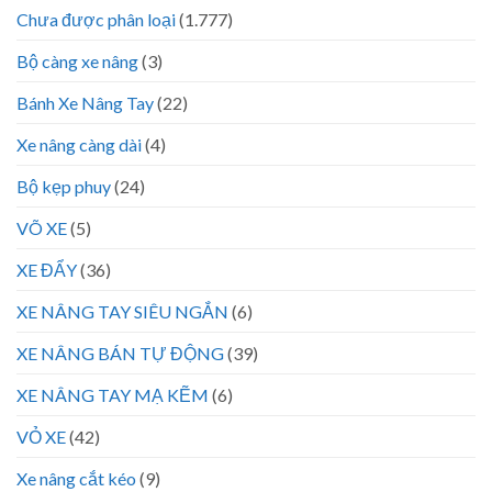
Chưa được phân loại
(1.777)
Bộ càng xe nâng
(3)
Bánh Xe Nâng Tay
(22)
Xe nâng càng dài
(4)
Bộ kẹp phuy
(24)
VÕ XE
(5)
XE ĐẨY
(36)
XE NÂNG TAY SIÊU NGẮN
(6)
XE NÂNG BÁN TỰ ĐỘNG
(39)
XE NÂNG TAY MẠ KẼM
(6)
VỎ XE
(42)
Xe nâng cắt kéo
(9)