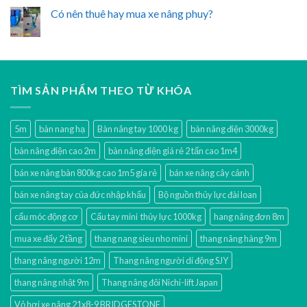
Có nên thuê hay mua xe nâng phuy?
TÌM SẢN PHẨM THEO TỪ KHÓA
5m
bàn nang hạ
Bàn nâng tay 1000 kg
bàn nâng điện 3000kg
bàn nâng điện cao 2m
bàn nâng điện giá rẻ 2 tấn cao 1m4
bán xe nâng bàn 800kg cao 1m5 gía rẻ
bán xe nâng cây cảnh
bán xe nâng tay của đức nhập khẩu
Bộ nguồn thủy lực đài loan
cẩu móc động cơ
Cẩu tay mini thủy lực 1000kg
hang nâng đơn 8m
mua xe đẩy 2 tầng
thang nang sieu nho mini
thang nâng hàng 9m
thang nâng người 12m
Thang nâng người di động SJY
thang nâng nhật 9m
Thang nâng đôi Nichi-lift Japan
Vỏ hơi xe nâng 21x8-9 BRIDGESTONE