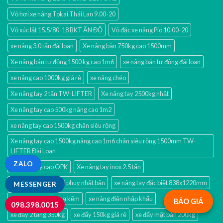
Vỏ hơi xe nâng Tokai Thái Lan 9.00-20
Vỏ xúc lật 15.5/80-18 BKT ẤN ĐỘ
Vỏ đặc xe nâng Pio 10.00-20
xe nâng 3.0 tấn đài loan
Xe nâng bàn 750kg cao 1500mm
Xe nâng bán tự động 1500 kg cao 1m6
xe nâng bán tự động đài loan
xe nâng cao 1000kg giá rẻ
xe nâng chéo
Xe nâng tay 2 tấn TW-LIFTER
Xe nâng tay 2500kg nhật
Xe nâng tay cao 500kg nâng cao 1m2
xe nâng tay cao 1500kg chân siêu rộng
Xe nâng tay cao 1500kg nâng cao 1m6 chân siêu rộng 1500mm TW-
LIFTER Đài Loan
ZALO
Xe nâng tay cao OPK
Xe nâng tay inox 2.5 tấn
xe nâng tay quay đổ phuy nhật bản
xe nâng tay đặc biệt 838x1220mm
MESSENGER
xe nâng thủy sản mạ kẽm
xe nâng điện nhập khấu
BÁO GIÁ
098.398.0015
xe đẩy 2 tầng 350kg
xe đẩy 150kg giá rẻ
xe đẩy mặt bàn 200kg