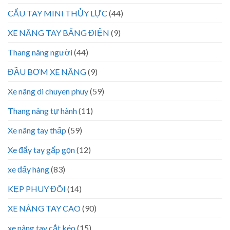
CẨU TAY MINI THỦY LỰC
(44)
XE NÂNG TAY BẰNG ĐIỆN
(9)
Thang nâng người
(44)
ĐẦU BƠM XE NÂNG
(9)
Xe nâng di chuyen phuy
(59)
Thang nâng tự hành
(11)
Xe nâng tay thấp
(59)
Xe đẩy tay gấp gọn
(12)
xe đẩy hàng
(83)
KẸP PHUY ĐÔI
(14)
XE NÂNG TAY CAO
(90)
xe nâng tay cắt kéo
(15)