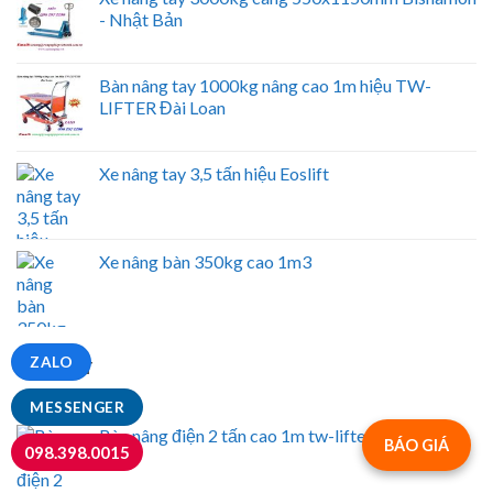
- Nhật Bản
Bàn nâng tay 1000kg nâng cao 1m hiệu TW-
LIFTER Đài Loan
Xe nâng tay 3,5 tấn hiệu Eoslift
Xe nâng bàn 350kg cao 1m3
ZALO
NỔI BẬT
MESSENGER
Bàn nâng điện 2 tấn cao 1m tw-lifter (Hw2001)
BÁO GIÁ
098.398.0015