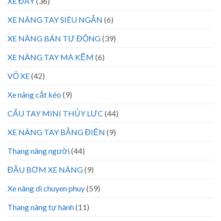
XE ĐẨY
(36)
XE NÂNG TAY SIÊU NGẮN
(6)
XE NÂNG BÁN TỰ ĐỘNG
(39)
XE NÂNG TAY MẠ KẼM
(6)
VỎ XE
(42)
Xe nâng cắt kéo
(9)
CẨU TAY MINI THỦY LỰC
(44)
XE NÂNG TAY BẰNG ĐIỆN
(9)
Thang nâng người
(44)
ĐẦU BƠM XE NÂNG
(9)
Xe nâng di chuyen phuy
(59)
Thang nâng tự hành
(11)