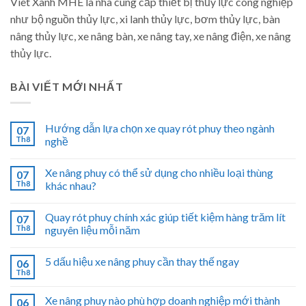
Viet Xanh MHE là nhà cung cấp thiết bị thủy lực công nghiệp
như bộ nguồn thủy lực, xi lanh thủy lực, bơm thủy lực, bàn
nâng thủy lực, xe nâng bàn, xe nâng tay, xe nâng điện, xe nâng
thủy lực.
BÀI VIẾT MỚI NHẤT
Hướng dẫn lựa chọn xe quay rót phuy theo ngành
07
Th8
nghề
Xe nâng phuy có thể sử dụng cho nhiều loại thùng
07
Th8
khác nhau?
Quay rót phuy chính xác giúp tiết kiệm hàng trăm lít
07
Th8
nguyên liệu mỗi năm
5 dấu hiệu xe nâng phuy cần thay thế ngay
06
Th8
Xe nâng phuy nào phù hợp doanh nghiệp mới thành
06