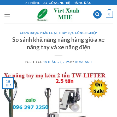
Skip
XE NÂNG TAY CÔNG NGHIỆP HÀNG ĐẦU
to
0
content
CHƯA ĐƯỢC PHÂN LOẠI
,
THỦY LỰC CÔNG NGHIỆP
So sánh khả năng nâng hàng giữa xe
nâng tay và xe nâng điện
POSTED ON
15 THÁNG 7, 2025
BY
HONGANH
15
Th7