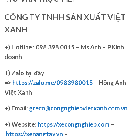
CÔNG TY TNHH SẢN XUẤT VIỆT
XANH
+)
Hotline : 098.398.0015 – Ms.Anh – P.Kinh
doanh
+)
Zalo tại đây
=>
https://zalo.me/0983980015
– Hồng Anh
Việt Xanh
+) Email:
greco@congnghiepvietxanh.com.vn
+) Website:
https://xecongnghiep.com
–
https://xenangtay.vn
–