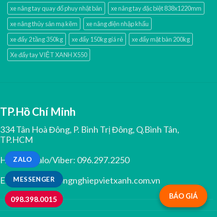
xe nâng tay quay đổ phuy nhật bản
xe nâng tay đặc biệt 838x1220mm
xe nâng thủy sản mạ kẽm
xe nâng điện nhập khấu
xe đẩy 2 tầng 350kg
xe đẩy 150kg giá rẻ
xe đẩy mặt bàn 200kg
Xe đẩy tay VIỆT XANH X550
TP.Hồ Chí Minh
334 Tân Hoà Đông, P. Bình Trị Đông, Q.Bình Tân,
TP.HCM
Hotline/Zalo/Viber:
096.297.2250
ZALO
Email:
greco@congnghiepvietxanh.com.vn
MESSENGER
BÁO GIÁ
098.398.0015