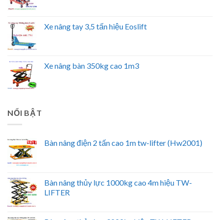
Xe nâng tay 3,5 tấn hiệu Eoslift
Xe nâng bàn 350kg cao 1m3
NỔI BẬT
Bàn nâng điện 2 tấn cao 1m tw-lifter (Hw2001)
Bàn nâng thủy lực 1000kg cao 4m hiệu TW-
LIFTER