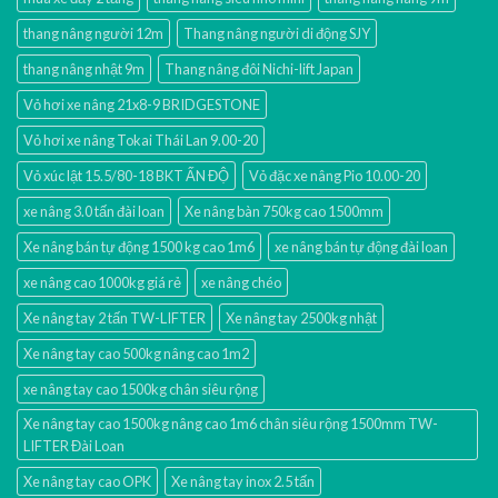
thang nâng người 12m
Thang nâng người di động SJY
thang nâng nhật 9m
Thang nâng đôi Nichi-lift Japan
Vỏ hơi xe nâng 21x8-9 BRIDGESTONE
Vỏ hơi xe nâng Tokai Thái Lan 9.00-20
Vỏ xúc lật 15.5/80-18 BKT ẤN ĐỘ
Vỏ đặc xe nâng Pio 10.00-20
xe nâng 3.0 tấn đài loan
Xe nâng bàn 750kg cao 1500mm
Xe nâng bán tự động 1500 kg cao 1m6
xe nâng bán tự động đài loan
xe nâng cao 1000kg giá rẻ
xe nâng chéo
Xe nâng tay 2 tấn TW-LIFTER
Xe nâng tay 2500kg nhật
Xe nâng tay cao 500kg nâng cao 1m2
xe nâng tay cao 1500kg chân siêu rộng
Xe nâng tay cao 1500kg nâng cao 1m6 chân siêu rộng 1500mm TW-
LIFTER Đài Loan
Xe nâng tay cao OPK
Xe nâng tay inox 2.5 tấn