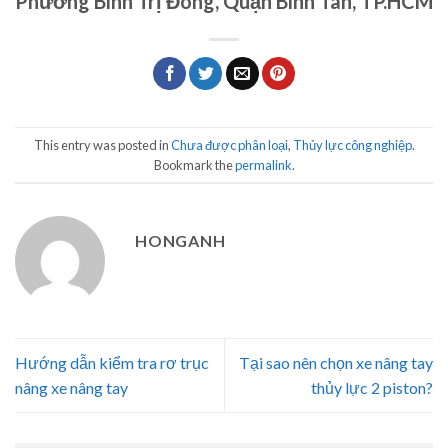
Phường Bình Trị Đông, Quận Bình Tân, TP.HCM
This entry was posted in
Chưa được phân loại
,
Thủy lực công nghiệp
.
Bookmark the
permalink
.
HONGANH
Hướng dẫn kiểm tra rơ trục
Tại sao nên chọn xe nâng tay
nâng xe nâng tay
thủy lực 2 piston?