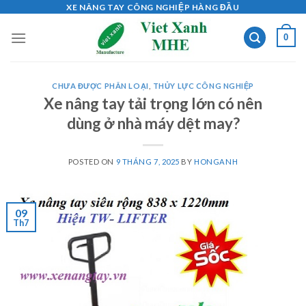
Skip
XE NÂNG TAY CÔNG NGHIỆP HÀNG ĐẦU
to
0
content
CHƯA ĐƯỢC PHÂN LOẠI
,
THỦY LỰC CÔNG NGHIỆP
Xe nâng tay tải trọng lớn có nên
dùng ở nhà máy dệt may?
POSTED ON
9 THÁNG 7, 2025
BY
HONGANH
09
Th7