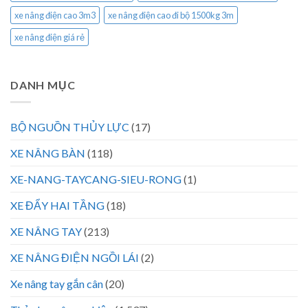
xe nâng điện cao 3m3
xe nâng điện cao đi bộ 1500kg 3m
xe nâng điện giá rẻ
DANH MỤC
BỘ NGUỒN THỦY LỰC
(17)
XE NÂNG BÀN
(118)
XE-NANG-TAYCANG-SIEU-RONG
(1)
XE ĐẨY HAI TẦNG
(18)
XE NÂNG TAY
(213)
XE NÂNG ĐIỆN NGỒI LÁI
(2)
Xe nâng tay gắn cân
(20)