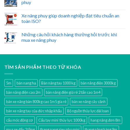
phuy
Xe nâng phuy giúp doanh nghiệp đạt tiêu chuẩn an
toàn ISO?
Những câu hỏi khách hàng thường hỏi trước khi
mua xe nâng phuy
TÌM SẢN PHẨM THEO TỪ KHÓA
5m
bàn nang hạ
Bàn nâng tay 1000 kg
bàn nâng điện 3000kg
bàn nâng điện cao 2m
bàn nâng điện giá rẻ 2 tấn cao 1m4
bán xe nâng bàn 800kg cao 1m5 gía rẻ
bán xe nâng cây cảnh
bán xe nâng tay của đức nhập khẩu
Bộ nguồn thủy lực đài loan
cẩu móc động cơ
Cẩu tay mini thủy lực 1000kg
hang nâng đơn 8m
mua xe đẩy 2 tầng
thang nang sieu nho mini
thang nâng hàng 9m