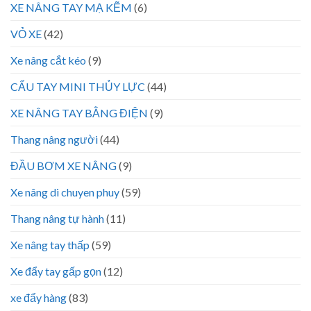
XE NÂNG TAY MẠ KẼM
(6)
VỎ XE
(42)
Xe nâng cắt kéo
(9)
CẨU TAY MINI THỦY LỰC
(44)
XE NÂNG TAY BẰNG ĐIỆN
(9)
Thang nâng người
(44)
ĐẦU BƠM XE NÂNG
(9)
Xe nâng di chuyen phuy
(59)
Thang nâng tự hành
(11)
Xe nâng tay thấp
(59)
Xe đẩy tay gấp gọn
(12)
xe đẩy hàng
(83)