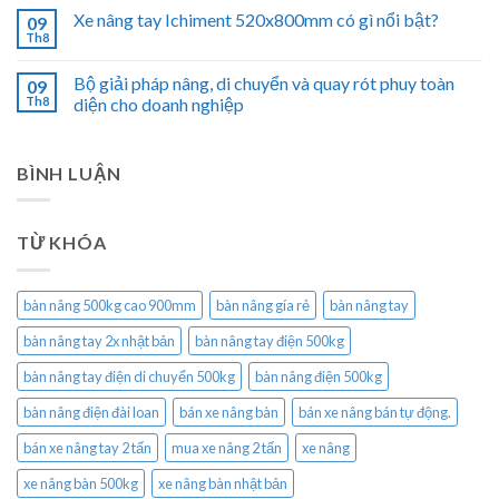
Xe nâng tay Ichiment 520x800mm có gì nổi bật?
09
Th8
Bộ giải pháp nâng, di chuyển và quay rót phuy toàn
09
Th8
diện cho doanh nghiệp
BÌNH LUẬN
TỪ KHÓA
bàn nâng 500kg cao 900mm
bàn nâng gía rẻ
bàn nâng tay
bàn nâng tay 2x nhật bản
bàn nâng tay điện 500kg
bàn nâng tay điện di chuyển 500kg
bàn nâng điện 500kg
bàn nâng điện đài loan
bán xe nâng bàn
bán xe nâng bán tự động.
bán xe nâng tay 2 tấn
mua xe nâng 2 tấn
xe nâng
xe nâng bàn 500kg
xe nâng bàn nhật bản