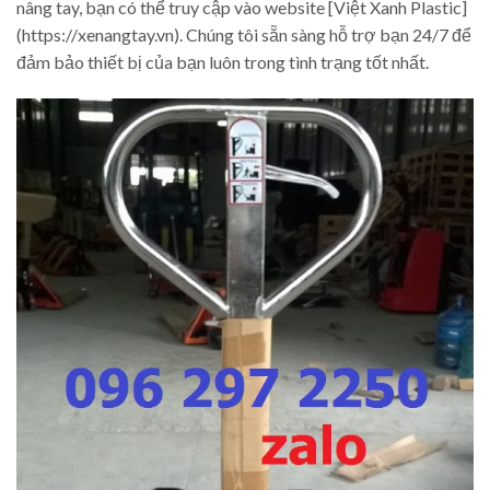
nâng tay, bạn có thể truy cập vào website [Việt Xanh Plastic]
(https://xenangtay.vn). Chúng tôi sẵn sàng hỗ trợ bạn 24/7 để
đảm bảo thiết bị của bạn luôn trong tình trạng tốt nhất.