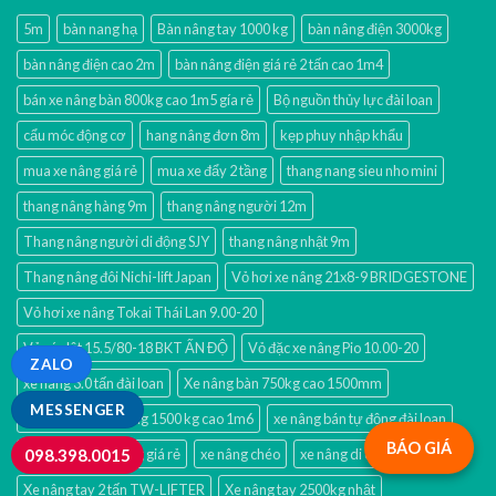
5m
bàn nang hạ
Bàn nâng tay 1000 kg
bàn nâng điện 3000kg
bàn nâng điện cao 2m
bàn nâng điện giá rẻ 2 tấn cao 1m4
bán xe nâng bàn 800kg cao 1m5 gía rẻ
Bộ nguồn thủy lực đài loan
cẩu móc động cơ
hang nâng đơn 8m
kẹp phuy nhập khẩu
mua xe nâng giá rẻ
mua xe đẩy 2 tầng
thang nang sieu nho mini
thang nâng hàng 9m
thang nâng người 12m
Thang nâng người di động SJY
thang nâng nhật 9m
Thang nâng đôi Nichi-lift Japan
Vỏ hơi xe nâng 21x8-9 BRIDGESTONE
Vỏ hơi xe nâng Tokai Thái Lan 9.00-20
Vỏ xúc lật 15.5/80-18 BKT ẤN ĐỘ
Vỏ đặc xe nâng Pio 10.00-20
ZALO
xe nâng 3.0 tấn đài loan
Xe nâng bàn 750kg cao 1500mm
MESSENGER
Xe nâng bán tự động 1500 kg cao 1m6
xe nâng bán tự động đài loan
BÁO GIÁ
xe nâng cao 1000kg giá rẻ
xe nâng chéo
xe nâng di chuyển phuy
098.398.0015
Xe nâng tay 2 tấn TW-LIFTER
Xe nâng tay 2500kg nhật