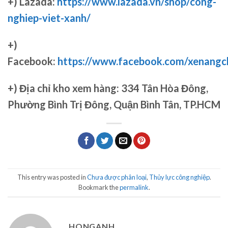
+) Lazada:
https://www.lazada.vn/shop/cong-
nghiep-viet-xanh/
+)
Facebook:
https://www.facebook.com/xenang
+)
Địa chỉ kho xem hàng: 334 Tân Hòa Đông,
Phường Bình Trị Đông, Quận Bình Tân, TP.HCM
This entry was posted in
Chưa được phân loại
,
Thủy lực công nghiệp
.
Bookmark the
permalink
.
HONGANH