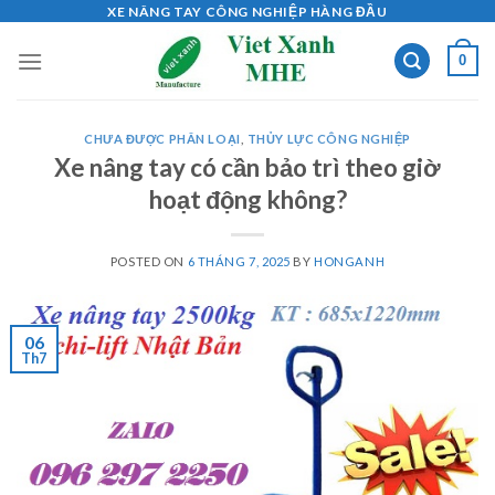
Skip
XE NÂNG TAY CÔNG NGHIỆP HÀNG ĐẦU
to
0
content
CHƯA ĐƯỢC PHÂN LOẠI
,
THỦY LỰC CÔNG NGHIỆP
Xe nâng tay có cần bảo trì theo giờ
hoạt động không?
POSTED ON
6 THÁNG 7, 2025
BY
HONGANH
06
Th7