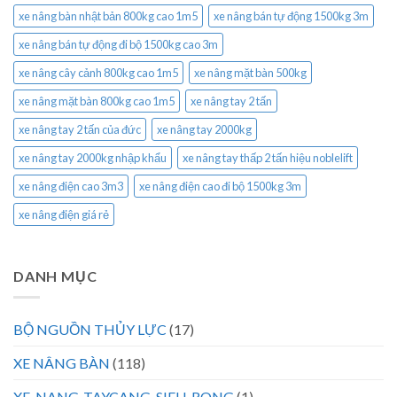
xe nâng bàn nhật bản 800kg cao 1m5
xe nâng bán tự động 1500kg 3m
xe nâng bán tự động đi bộ 1500kg cao 3m
xe nâng cây cảnh 800kg cao 1m5
xe nâng mặt bàn 500kg
xe nâng mặt bàn 800kg cao 1m5
xe nâng tay 2 tấn
xe nâng tay 2 tấn của đức
xe nâng tay 2000kg
xe nâng tay 2000kg nhập khẩu
xe nâng tay thấp 2 tấn hiệu noblelift
xe nâng điện cao 3m3
xe nâng điện cao đi bộ 1500kg 3m
xe nâng điện giá rẻ
DANH MỤC
BỘ NGUỒN THỦY LỰC
(17)
XE NÂNG BÀN
(118)
XE-NANG-TAYCANG-SIEU-RONG
(1)