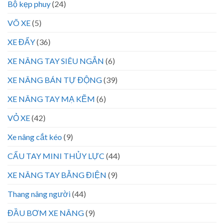
Bộ kẹp phuy
(24)
VÕ XE
(5)
XE ĐẨY
(36)
XE NÂNG TAY SIÊU NGẮN
(6)
XE NÂNG BÁN TỰ ĐỘNG
(39)
XE NÂNG TAY MẠ KẼM
(6)
VỎ XE
(42)
Xe nâng cắt kéo
(9)
CẨU TAY MINI THỦY LỰC
(44)
XE NÂNG TAY BẰNG ĐIỆN
(9)
Thang nâng người
(44)
ĐẦU BƠM XE NÂNG
(9)