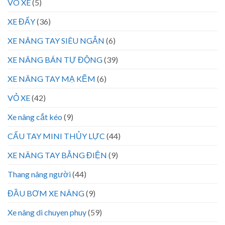
VÕ XE
(5)
XE ĐẨY
(36)
XE NÂNG TAY SIÊU NGẮN
(6)
XE NÂNG BÁN TỰ ĐỘNG
(39)
XE NÂNG TAY MẠ KẼM
(6)
VỎ XE
(42)
Xe nâng cắt kéo
(9)
CẨU TAY MINI THỦY LỰC
(44)
XE NÂNG TAY BẰNG ĐIỆN
(9)
Thang nâng người
(44)
ĐẦU BƠM XE NÂNG
(9)
Xe nâng di chuyen phuy
(59)