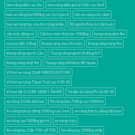
bàn nâng điện cao 2m
bàn nâng điện giá rẻ 2 tấn cao 1m4
bán xe nâng bàn 800kg cao 1m5 gía rẻ
bán xe nâng cây cảnh
bán xe nâng tay của đức nhập khẩu
Bộ nguồn thủy lực đài loan
cẩu móc động cơ
Cẩu tay mini thủy lực 1000kg
hang nâng đơn 8m
mua xe đẩy 2 tầng
thang nang sieu nho mini
thang nâng hàng 9m
thang nâng người 12m
Thang nâng người di động SJY
thang nâng nhật 9m
Thang nâng đôi Nichi-lift Japan
Vỏ hơi xe nâng 21x8-9 BRIDGESTONE
Vỏ hơi xe nâng Tokai Thái Lan 9.00-20
Vỏ xúc lật 15.5/80-18 BKT ẤN ĐỘ
Vỏ đặc xe nâng Pio 10.00-20
xe nâng 3.0 tấn đài loan
Xe nâng bàn 750kg cao 1500mm
Xe nâng bán tự động 1500 kg cao 1m6
xe nâng bán tự động đài loan
xe nâng cao 1000kg giá rẻ
xe nâng chéo
Xe nâng tay 2 tấn TW-LIFTER
Xe nâng tay 2500kg nhật