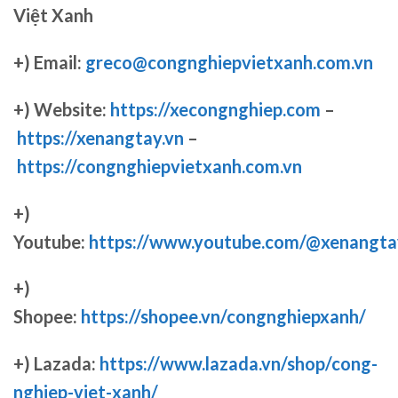
Việt Xanh
+) Email:
greco@congnghiepvietxanh.com.vn
+) Website:
https://xecongnghiep.com
–
https://xenangtay.vn
–
https://congnghiepvietxanh.com.vn
+)
Youtube:
https://www.youtube.com/@xenangta
+)
Shopee:
https://shopee.vn/congnghiepxanh/
+) Lazada:
https://www.lazada.vn/shop/cong-
nghiep-viet-xanh/