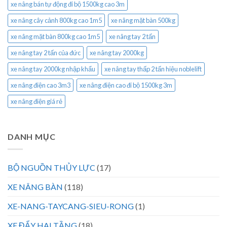
xe nâng bán tự động đi bộ 1500kg cao 3m
xe nâng cây cảnh 800kg cao 1m5
xe nâng mặt bàn 500kg
xe nâng mặt bàn 800kg cao 1m5
xe nâng tay 2 tấn
xe nâng tay 2 tấn của đức
xe nâng tay 2000kg
xe nâng tay 2000kg nhập khẩu
xe nâng tay thấp 2 tấn hiệu noblelift
xe nâng điện cao 3m3
xe nâng điện cao đi bộ 1500kg 3m
xe nâng điện giá rẻ
DANH MỤC
BỘ NGUỒN THỦY LỰC
(17)
XE NÂNG BÀN
(118)
XE-NANG-TAYCANG-SIEU-RONG
(1)
XE ĐẨY HAI TẦNG
(18)