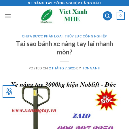
Skip
XE NÂNG TAY CÔNG NGHIỆP HÀNG ĐẦU
to
0
content
CHƯA ĐƯỢC PHÂN LOẠI
,
THỦY LỰC CÔNG NGHIỆP
Tại sao bánh xe nâng tay lại nhanh
mòn?
POSTED ON
2 THÁNG 7, 2025
BY
HONGANH
02
Th7