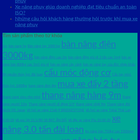
phuy
Xe nâng phuy giúp doanh nghiệp đạt tiêu chuẩn an toàn
ISO?
Những câu hỏi khách hàng thường hỏi trước khi mua xe
nâng phuy
Tìm sản phẩm theo từ khóa
bàn nâng điện
5m
bàn nang hạ
Bàn nâng tay 1000 kg
3000kg
bàn nâng điện cao 2m
bàn nâng điện giá rẻ 2 tấn cao 1m4
bán xe
nâng bàn 800kg cao 1m5 gía rẻ
bán xe nâng cây cảnh
bán xe nâng tay của đức nhập khẩu
cẩu móc động cơ
Bộ nguồn thủy lực đài loan
Cẩu tay mini
mua xe đẩy 2 tầng
thủy lực 1000kg
hang nâng đơn 8m
thang nâng hàng 9m
thang nang sieu nho mini
thang
nâng người 12m
Thang nâng người di động SJY
thang nâng nhật 9m
Thang nâng đôi
Nichi-lift Japan
Vỏ hơi xe nâng 21x8-9 BRIDGESTONE
Vỏ hơi xe nâng Tokai Thái Lan
xe
9.00-20
Vỏ xúc lật 15.5/80-18 BKT ẤN ĐỘ
Vỏ đặc xe nâng Pio 10.00-20
nâng 3.0 tấn đài loan
Xe nâng bàn 750kg cao 1500mm