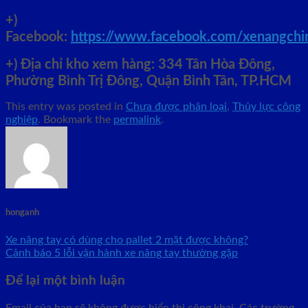
+)
Facebook:
https://www.facebook.com/xenangch
+)
Địa chỉ kho xem hàng: 334 Tân Hòa Đông,
Phường Bình Trị Đông, Quận Bình Tân, TP.HCM
This entry was posted in
Chưa được phân loại
,
Thủy lực công
nghiệp
. Bookmark the
permalink
.
honganh
Xe nâng tay có dùng cho pallet 2 mặt được không?
Cảnh báo 5 lỗi vận hành xe nâng tay thường gặp
Để lại một bình luận
Email của bạn sẽ không được hiển thị công khai.
Các trường