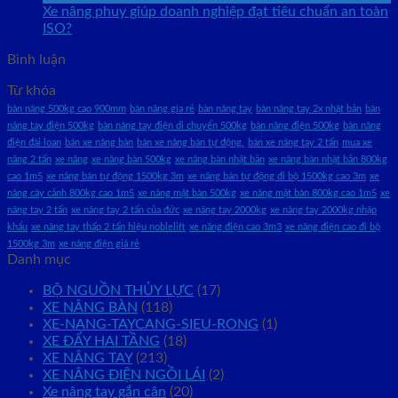
Xe nâng phuy giúp doanh nghiệp đạt tiêu chuẩn an toàn
ISO?
Bình luận
Từ khóa
bàn nâng 500kg cao 900mm
bàn nâng gía rẻ
bàn nâng tay
bàn nâng tay 2x nhật bản
bàn
nâng tay điện 500kg
bàn nâng tay điện di chuyển 500kg
bàn nâng điện 500kg
bàn nâng
điện đài loan
bán xe nâng bàn
bán xe nâng bán tự động.
bán xe nâng tay 2 tấn
mua xe
nâng 2 tấn
xe nâng
xe nâng bàn 500kg
xe nâng bàn nhật bản
xe nâng bàn nhật bản 800kg
cao 1m5
xe nâng bán tự động 1500kg 3m
xe nâng bán tự động đi bộ 1500kg cao 3m
xe
nâng cây cảnh 800kg cao 1m5
xe nâng mặt bàn 500kg
xe nâng mặt bàn 800kg cao 1m5
xe
nâng tay 2 tấn
xe nâng tay 2 tấn của đức
xe nâng tay 2000kg
xe nâng tay 2000kg nhập
khẩu
xe nâng tay thấp 2 tấn hiệu noblelift
xe nâng điện cao 3m3
xe nâng điện cao đi bộ
1500kg 3m
xe nâng điện giá rẻ
Danh mục
BỘ NGUỒN THỦY LỰC
(17)
XE NÂNG BÀN
(118)
XE-NANG-TAYCANG-SIEU-RONG
(1)
XE ĐẨY HAI TẦNG
(18)
XE NÂNG TAY
(213)
XE NÂNG ĐIỆN NGỒI LÁI
(2)
Xe nâng tay gắn cân
(20)