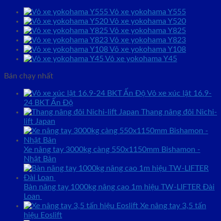
Vỏ xe yokohama Y555
Vỏ xe yokohama Y520
Vỏ xe yokohama Y825
Vỏ xe yokohama Y823
Vỏ xe yokohama Y108
Vỏ xe yokohama Y45
Bán chạy nhất
Vỏ xe xúc lật 16.9-
24 BKT Ấn Độ
Thang nâng đôi Nichi-
lift Japan
Xe nâng tay 3000kg càng 550x1150mm Bishamon -
Nhật Bản
Bàn nâng tay 1000kg nâng cao 1m hiệu TW-LIFTER Đài
Loan
Xe nâng tay 3,5 tấn
hiệu Eoslift