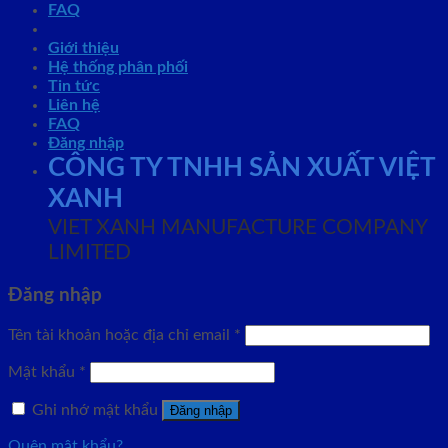
FAQ
Giới thiệu
Hệ thống phân phối
Tin tức
Liên hệ
FAQ
Đăng nhập
CÔNG TY TNHH SẢN XUẤT VIỆT
XANH
VIET XANH MANUFACTURE COMPANY
LIMITED
Đăng nhập
Tên tài khoản hoặc địa chỉ email
*
Mật khẩu
*
Ghi nhớ mật khẩu
Đăng nhập
Quên mật khẩu?