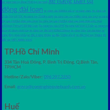
xe nâng bán tự
Xe nâng bán tự động 1500 kg cao 1m6
động đài loan
xe nâng cao 1000kg giá rẻ
xe nâng chéo
Xe nâng tay
2 tấn TW-LIFTER
Xe nâng tay 2500kg nhật
Xe nâng tay cao 500kg nâng cao 1m2
xe nâng
tay cao 1500kg chân siêu rộng
Xe nâng tay cao 1500kg nâng cao 1m6 chân siêu rộng
1500mm TW-LIFTER Đài Loan
Xe nâng tay cao OPK
Xe nâng tay inox 2.5 tấn
xe nâng tay
quay đổ phuy nhật bản
xe nâng tay đặc biệt 838x1220mm
xe nâng thủy sản mạ kẽm
xe
nâng điện nhập khấu
xe đẩy 2 tầng 350kg
xe đẩy 150kg giá rẻ
xe đẩy mặt bàn 200kg
Xe
đẩy tay VIỆT XANH X550
TP.Hồ Chí Minh
334 Tân Hoà Đông, P. Bình Trị Đông, Q.Bình Tân,
TP.HCM
Hotline/Zalo/Viber:
096.297.2250
Email:
greco@congnghiepvietxanh.com.vn
Huế