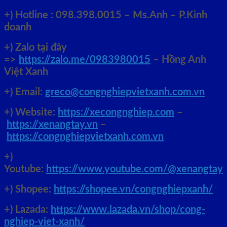
+)
Hotline : 098.398.0015 – Ms.Anh – P.Kinh
doanh
+)
Zalo tại đây
=>
https://zalo.me/0983980015
– Hồng Anh
Việt Xanh
+) Email:
greco@congnghiepvietxanh.com.vn
+) Website:
https://xecongnghiep.com
–
https://xenangtay.vn
–
https://congnghiepvietxanh.com.vn
+)
Youtube:
https://www.youtube.com/@xenangtay
+) Shopee:
https://shopee.vn/congnghiepxanh/
+) Lazada:
https://www.lazada.vn/shop/cong-
nghiep-viet-xanh/