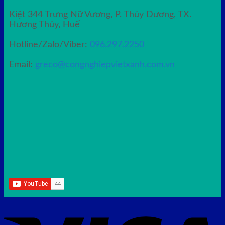
Kiệt 344 Trưng Nữ Vương, P. Thủy Dương, TX.
Hương Thủy, Huế
Hotline/Zalo/Viber:
096.297.2250
Email:
greco@congnghiepvietxanh.com.vn