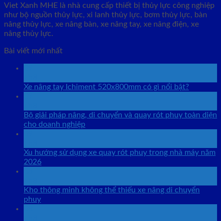
Viet Xanh MHE là nhà cung cấp thiết bị thủy lực công nghiệp
như bộ nguồn thủy lực, xi lanh thủy lực, bơm thủy lực, bàn
nâng thủy lực, xe nâng bàn, xe nâng tay, xe nâng điện, xe
nâng thủy lực.
Bài viết mới nhất
09
Th8
Xe nâng tay Ichiment 520x800mm có gì nổi bật?
09
Th8
Bộ giải pháp nâng, di chuyển và quay rót phuy toàn diện
cho doanh nghiệp
09
Th8
Xu hướng sử dụng xe quay rót phuy trong nhà máy năm
2026
08
Th8
Kho thông minh không thể thiếu xe nâng di chuyển
phuy
08
Th8