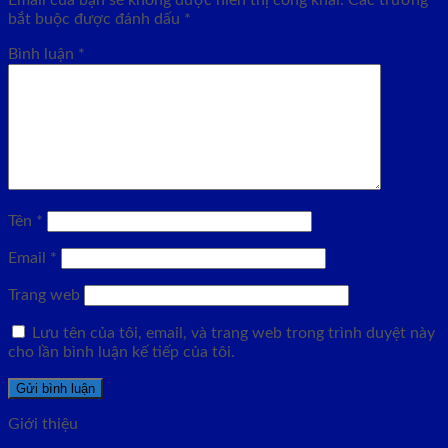
bắt buộc được đánh dấu
*
Bình luận
*
Tên
*
Email
*
Trang web
Lưu tên của tôi, email, và trang web trong trình duyệt này
cho lần bình luận kế tiếp của tôi.
Giới thiệu