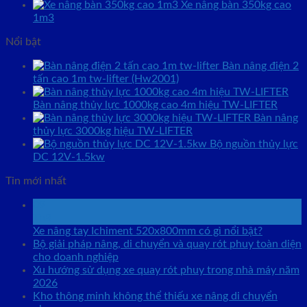
Xe nâng bàn 350kg cao
1m3
Nổi bật
Bàn nâng điện 2
tấn cao 1m tw-lifter (Hw2001)
Bàn nâng thủy lực 1000kg cao 4m hiệu TW-LIFTER
Bàn nâng
thủy lực 3000kg hiệu TW-LIFTER
Bộ nguồn thủy lực
DC 12V-1.5kw
Tin mới nhất
09
Th8
Xe nâng tay Ichiment 520x800mm có gì nổi bật?
Bộ giải pháp nâng, di chuyển và quay rót phuy toàn diện
cho doanh nghiệp
Xu hướng sử dụng xe quay rót phuy trong nhà máy năm
2026
Kho thông minh không thể thiếu xe nâng di chuyển