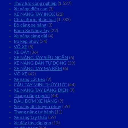
Thủy lực công nghiệp
(1.537)
Xe nâng điện cao
(3)
XE NÂNG TAY INOX
(22)
Chưa được phân loại
(1.783)
Bộ càng xe nâng
(3)
Bánh Xe Nâng Tay
(22)
Xe nâng càng dài
(4)
Bộ kẹp phuy
(24)
VÕ XE
(5)
XE ĐẨY
(36)
XE NÂNG TAY SIÊU NGẮN
(6)
XE NÂNG BÁN TỰ ĐỘNG
(39)
XE NÂNG TAY MẠ KẼM
(6)
VỎ XE
(42)
Xe nâng cắt kéo
(9)
CẨU TAY MINI THỦY LỰC
(44)
XE NÂNG TAY BẰNG ĐIỆN
(9)
Thang nâng người
(44)
ĐẦU BƠM XE NÂNG
(9)
Xe nâng di chuyen phuy
(59)
Thang nâng tự hành
(11)
Xe nâng tay thấp
(59)
Xe đẩy tay gấp gọn
(12)