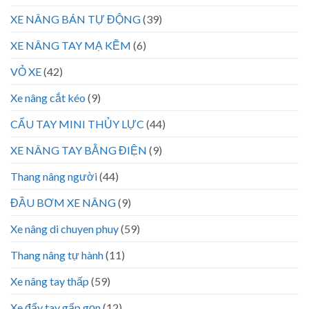
XE NÂNG BÁN TỰ ĐỘNG
(39)
XE NÂNG TAY MẠ KẼM
(6)
VỎ XE
(42)
Xe nâng cắt kéo
(9)
CẨU TAY MINI THỦY LỰC
(44)
XE NÂNG TAY BẰNG ĐIỆN
(9)
Thang nâng người
(44)
ĐẦU BƠM XE NÂNG
(9)
Xe nâng di chuyen phuy
(59)
Thang nâng tự hành
(11)
Xe nâng tay thấp
(59)
Xe đẩy tay gấp gọn
(12)