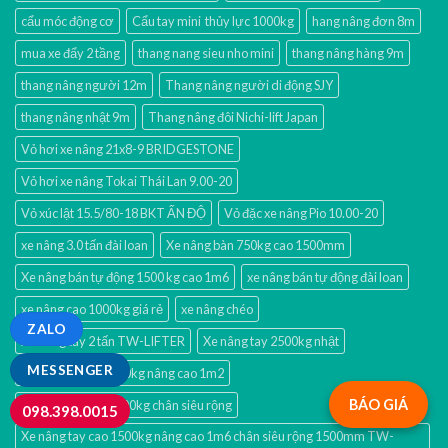
cẩu móc động cơ
Cẩu tay mini thủy lực 1000kg
hang nâng đơn 8m
mua xe đẩy 2 tầng
thang nang sieu nho mini
thang nâng hàng 9m
thang nâng người 12m
Thang nâng người di động SJY
thang nâng nhật 9m
Thang nâng đôi Nichi-lift Japan
Vỏ hơi xe nâng 21x8-9 BRIDGESTONE
Vỏ hơi xe nâng Tokai Thái Lan 9.00-20
Vỏ xúc lật 15.5/80-18 BKT ẤN ĐỘ
Vỏ đặc xe nâng Pio 10.00-20
xe nâng 3.0 tấn đài loan
Xe nâng bàn 750kg cao 1500mm
Xe nâng bán tự động 1500 kg cao 1m6
xe nâng bán tự động đài loan
xe nâng cao 1000kg giá rẻ
xe nâng chéo
ZALO
Xe nâng tay 2 tấn TW-LIFTER
Xe nâng tay 2500kg nhật
MESSENGER
Xe nâng tay cao 500kg nâng cao 1m2
BÁO GIÁ
xe nâng tay cao 1500kg chân siêu rộng
098.398.0015
Xe nâng tay cao 1500kg nâng cao 1m6 chân siêu rộng 1500mm TW-