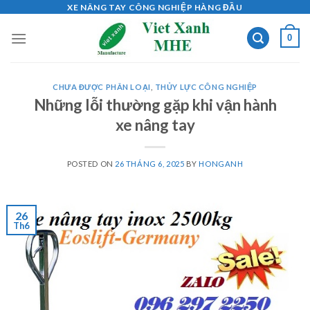
Skip
XE NÂNG TAY CÔNG NGHIỆP HÀNG ĐẦU
to
0
content
CHƯA ĐƯỢC PHÂN LOẠI
,
THỦY LỰC CÔNG NGHIỆP
Những lỗi thường gặp khi vận hành
xe nâng tay
POSTED ON
26 THÁNG 6, 2025
BY
HONGANH
26
Th6