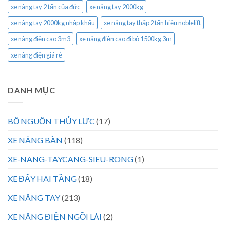
xe nâng tay 2 tấn của đức
xe nâng tay 2000kg
xe nâng tay 2000kg nhập khẩu
xe nâng tay thấp 2 tấn hiệu noblelift
xe nâng điện cao 3m3
xe nâng điện cao đi bộ 1500kg 3m
xe nâng điện giá rẻ
DANH MỤC
BỘ NGUỒN THỦY LỰC
(17)
XE NÂNG BÀN
(118)
XE-NANG-TAYCANG-SIEU-RONG
(1)
XE ĐẨY HAI TẦNG
(18)
XE NÂNG TAY
(213)
XE NÂNG ĐIỆN NGỒI LÁI
(2)