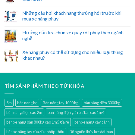
Những câu hỏi khách hàng thường hỏi trước khi
mua xe nâng phuy
Hướng dẫn lựa chọn xe quay rót phuy theo ngành
nghề
Xe nâng phuy có thể sử dụng cho nhiều loại thùng
khác nhau?
TÌM SẢN PHẨM THEO TỪ KHÓA
5m
bàn nang hạ
Bàn nâng tay 1000 kg
bàn nâng điện 3000kg
bàn nâng điện cao 2m
bàn nâng điện giá rẻ 2 tấn cao 1m4
bán xe nâng bàn 800kg cao 1m5 gía rẻ
bán xe nâng cây cảnh
bán xe nâng tay của đức nhập khẩu
Bộ nguồn thủy lực đài loan