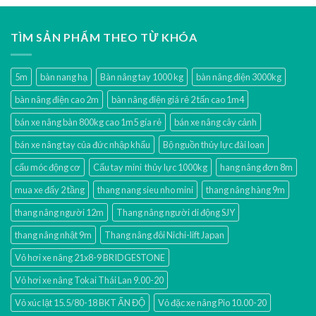
TÌM SẢN PHẨM THEO TỪ KHÓA
5m
bàn nang hạ
Bàn nâng tay 1000 kg
bàn nâng điện 3000kg
bàn nâng điện cao 2m
bàn nâng điện giá rẻ 2 tấn cao 1m4
bán xe nâng bàn 800kg cao 1m5 gía rẻ
bán xe nâng cây cảnh
bán xe nâng tay của đức nhập khẩu
Bộ nguồn thủy lực đài loan
cẩu móc động cơ
Cẩu tay mini thủy lực 1000kg
hang nâng đơn 8m
mua xe đẩy 2 tầng
thang nang sieu nho mini
thang nâng hàng 9m
thang nâng người 12m
Thang nâng người di động SJY
thang nâng nhật 9m
Thang nâng đôi Nichi-lift Japan
Vỏ hơi xe nâng 21x8-9 BRIDGESTONE
Vỏ hơi xe nâng Tokai Thái Lan 9.00-20
Vỏ xúc lật 15.5/80-18 BKT ẤN ĐỘ
Vỏ đặc xe nâng Pio 10.00-20