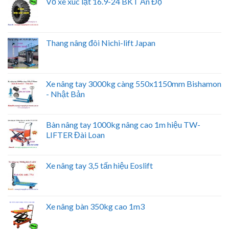
Vỏ xe xúc lật 16.9-24 BKT Ấn Độ
Thang nâng đôi Nichi-lift Japan
Xe nâng tay 3000kg càng 550x1150mm Bishamon
- Nhật Bản
Bàn nâng tay 1000kg nâng cao 1m hiệu TW-
LIFTER Đài Loan
Xe nâng tay 3,5 tấn hiệu Eoslift
Xe nâng bàn 350kg cao 1m3