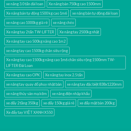
xe nâng 3.0 tấn đài loan
Xe nâng bàn 750kg cao 1500mm
Xe nâng bán tự động 1500 kg cao 1m6
xe nâng bán tự động đài loan
xe nâng cao 1000kg giá rẻ
xe nâng chéo
Xe nâng tay 2 tấn TW-LIFTER
Xe nâng tay 2500kg nhật
Xe nâng tay cao 500kg nâng cao 1m2
xe nâng tay cao 1500kg chân siêu rộng
Xe nâng tay cao 1500kg nâng cao 1m6 chân siêu rộng 1500mm TW-
LIFTER Đài Loan
Xe nâng tay cao OPK
Xe nâng tay inox 2.5 tấn
xe nâng tay quay đổ phuy nhật bản
xe nâng tay đặc biệt 838x1220mm
xe nâng thủy sản mạ kẽm
xe nâng điện nhập khấu
xe đẩy 2 tầng 350kg
xe đẩy 150kg giá rẻ
xe đẩy mặt bàn 200kg
Xe đẩy tay VIỆT XANH X550