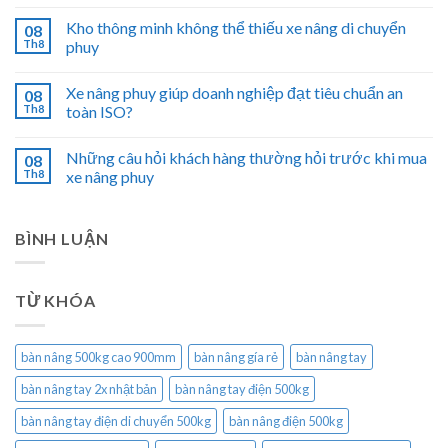
Kho thông minh không thể thiếu xe nâng di chuyển
08
Th8
phuy
Xe nâng phuy giúp doanh nghiệp đạt tiêu chuẩn an
08
Th8
toàn ISO?
Những câu hỏi khách hàng thường hỏi trước khi mua
08
Th8
xe nâng phuy
BÌNH LUẬN
TỪ KHÓA
bàn nâng 500kg cao 900mm
bàn nâng gía rẻ
bàn nâng tay
bàn nâng tay 2x nhật bản
bàn nâng tay điện 500kg
bàn nâng tay điện di chuyển 500kg
bàn nâng điện 500kg