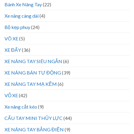
Bánh Xe Nâng Tay
(22)
Xe nâng càng dài
(4)
Bộ kẹp phuy
(24)
VÕ XE
(5)
XE ĐẨY
(36)
XE NÂNG TAY SIÊU NGẮN
(6)
XE NÂNG BÁN TỰ ĐỘNG
(39)
XE NÂNG TAY MẠ KẼM
(6)
VỎ XE
(42)
Xe nâng cắt kéo
(9)
CẨU TAY MINI THỦY LỰC
(44)
XE NÂNG TAY BẰNG ĐIỆN
(9)