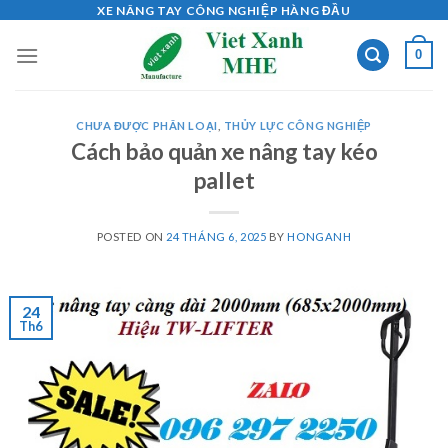
Skip
XE NÂNG TAY CÔNG NGHIỆP HÀNG ĐẦU
to
0
content
CHƯA ĐƯỢC PHÂN LOẠI
,
THỦY LỰC CÔNG NGHIỆP
Cách bảo quản xe nâng tay kéo
pallet
POSTED ON
24 THÁNG 6, 2025
BY
HONGANH
24
Th6