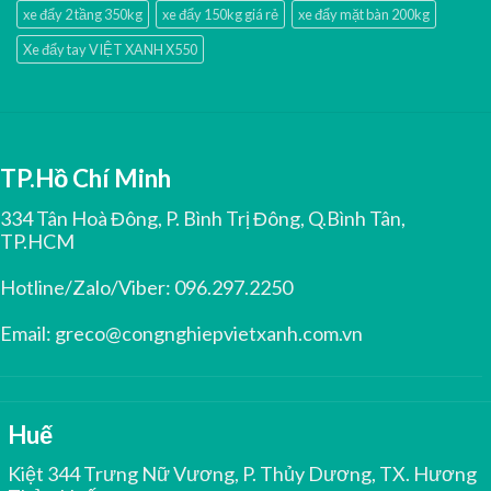
xe đẩy 2 tầng 350kg
xe đẩy 150kg giá rẻ
xe đẩy mặt bàn 200kg
Xe đẩy tay VIỆT XANH X550
TP.Hồ Chí Minh
334 Tân Hoà Đông, P. Bình Trị Đông, Q.Bình Tân,
TP.HCM
Hotline/Zalo/Viber:
096.297.2250
Email:
greco@congnghiepvietxanh.com.vn
Huế
Kiệt 344 Trưng Nữ Vương, P. Thủy Dương, TX. Hương