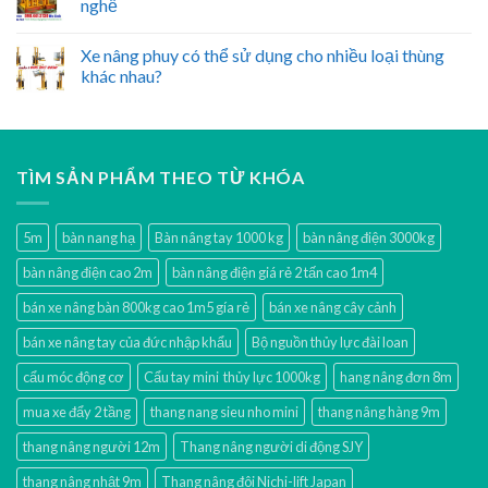
nghề
Xe nâng phuy có thể sử dụng cho nhiều loại thùng
khác nhau?
TÌM SẢN PHẨM THEO TỪ KHÓA
5m
bàn nang hạ
Bàn nâng tay 1000 kg
bàn nâng điện 3000kg
bàn nâng điện cao 2m
bàn nâng điện giá rẻ 2 tấn cao 1m4
bán xe nâng bàn 800kg cao 1m5 gía rẻ
bán xe nâng cây cảnh
bán xe nâng tay của đức nhập khẩu
Bộ nguồn thủy lực đài loan
cẩu móc động cơ
Cẩu tay mini thủy lực 1000kg
hang nâng đơn 8m
mua xe đẩy 2 tầng
thang nang sieu nho mini
thang nâng hàng 9m
thang nâng người 12m
Thang nâng người di động SJY
thang nâng nhật 9m
Thang nâng đôi Nichi-lift Japan