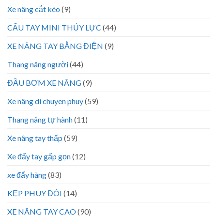
Xe nâng cắt kéo
(9)
CẨU TAY MINI THỦY LỰC
(44)
XE NÂNG TAY BẰNG ĐIỆN
(9)
Thang nâng người
(44)
ĐẦU BƠM XE NÂNG
(9)
Xe nâng di chuyen phuy
(59)
Thang nâng tự hành
(11)
Xe nâng tay thấp
(59)
Xe đẩy tay gấp gọn
(12)
xe đẩy hàng
(83)
KẸP PHUY ĐÔI
(14)
XE NÂNG TAY CAO
(90)