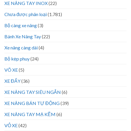
XE NÂNG TAY INOX
(22)
Chưa được phân loại
(1.781)
Bộ càng xe nâng
(3)
Bánh Xe Nâng Tay
(22)
Xe nâng càng dài
(4)
Bộ kẹp phuy
(24)
VÕ XE
(5)
XE ĐẨY
(36)
XE NÂNG TAY SIÊU NGẮN
(6)
XE NÂNG BÁN TỰ ĐỘNG
(39)
XE NÂNG TAY MẠ KẼM
(6)
VỎ XE
(42)