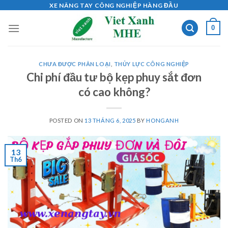
Skip
XE NÂNG TAY CÔNG NGHIỆP HÀNG ĐẦU
to
0
content
CHƯA ĐƯỢC PHÂN LOẠI
,
THỦY LỰC CÔNG NGHIỆP
Chi phí đầu tư bộ kẹp phuy sắt đơn
có cao không?
POSTED ON
13 THÁNG 6, 2025
BY
HONGANH
13
Th6