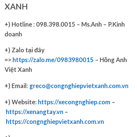
XANH
+)
Hotline : 098.398.0015 – Ms.Anh – P.Kinh
doanh
+)
Zalo tại đây
=>
https://zalo.me/0983980015
– Hồng Anh
Việt Xanh
+) Email:
greco@congnghiepvietxanh.com.vn
+) Website:
https://xecongnghiep.com
–
https://xenangtay.vn
–
https://congnghiepvietxanh.com.vn