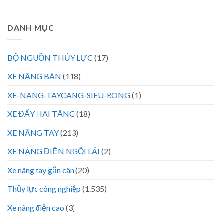
DANH MỤC
BỘ NGUỒN THỦY LỰC
(17)
XE NÂNG BÀN
(118)
XE-NANG-TAYCANG-SIEU-RONG
(1)
XE ĐẨY HAI TẦNG
(18)
XE NÂNG TAY
(213)
XE NÂNG ĐIỆN NGỒI LÁI
(2)
Xe nâng tay gắn cân
(20)
Thủy lực công nghiệp
(1.535)
Xe nâng điện cao
(3)