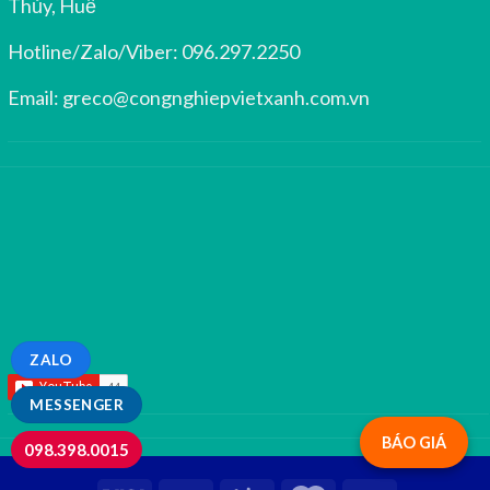
Thủy, Huế
Hotline/Zalo/Viber:
096.297.2250
Email:
greco@congnghiepvietxanh.com.vn
ZALO
MESSENGER
BÁO GIÁ
098.398.0015