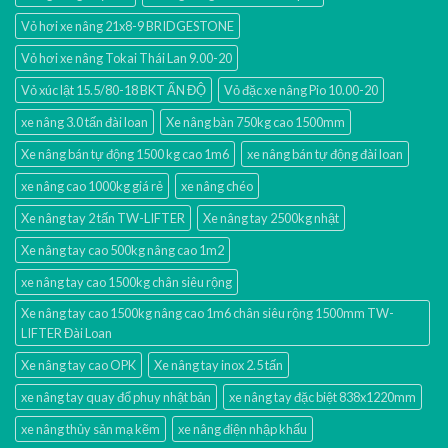
Vỏ hơi xe nâng 21x8-9 BRIDGESTONE
Vỏ hơi xe nâng Tokai Thái Lan 9.00-20
Vỏ xúc lật 15.5/80-18 BKT ẤN ĐỘ
Vỏ đặc xe nâng Pio 10.00-20
xe nâng 3.0 tấn đài loan
Xe nâng bàn 750kg cao 1500mm
Xe nâng bán tự động 1500 kg cao 1m6
xe nâng bán tự động đài loan
xe nâng cao 1000kg giá rẻ
xe nâng chéo
Xe nâng tay 2 tấn TW-LIFTER
Xe nâng tay 2500kg nhật
Xe nâng tay cao 500kg nâng cao 1m2
xe nâng tay cao 1500kg chân siêu rộng
Xe nâng tay cao 1500kg nâng cao 1m6 chân siêu rộng 1500mm TW-
LIFTER Đài Loan
Xe nâng tay cao OPK
Xe nâng tay inox 2.5 tấn
xe nâng tay quay đổ phuy nhật bản
xe nâng tay đặc biệt 838x1220mm
xe nâng thủy sản mạ kẽm
xe nâng điện nhập khấu