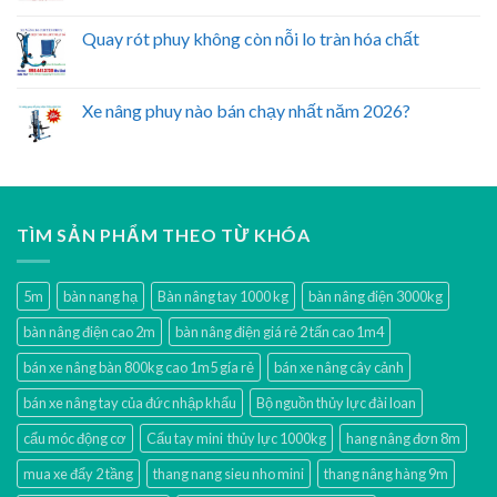
Quay rót phuy không còn nỗi lo tràn hóa chất
Xe nâng phuy nào bán chạy nhất năm 2026?
TÌM SẢN PHẨM THEO TỪ KHÓA
5m
bàn nang hạ
Bàn nâng tay 1000 kg
bàn nâng điện 3000kg
bàn nâng điện cao 2m
bàn nâng điện giá rẻ 2 tấn cao 1m4
bán xe nâng bàn 800kg cao 1m5 gía rẻ
bán xe nâng cây cảnh
bán xe nâng tay của đức nhập khẩu
Bộ nguồn thủy lực đài loan
cẩu móc động cơ
Cẩu tay mini thủy lực 1000kg
hang nâng đơn 8m
mua xe đẩy 2 tầng
thang nang sieu nho mini
thang nâng hàng 9m