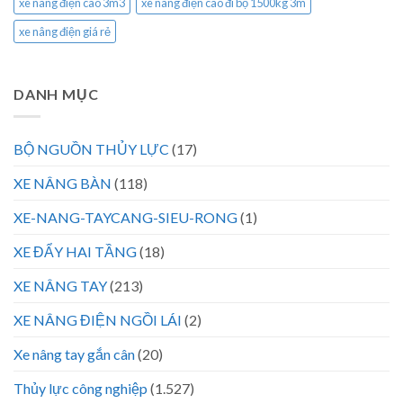
xe nâng điện cao 3m3
xe nâng điện cao đi bộ 1500kg 3m
xe nâng điện giá rẻ
DANH MỤC
BỘ NGUỒN THỦY LỰC
(17)
XE NÂNG BÀN
(118)
XE-NANG-TAYCANG-SIEU-RONG
(1)
XE ĐẨY HAI TẦNG
(18)
XE NÂNG TAY
(213)
XE NÂNG ĐIỆN NGỒI LÁI
(2)
Xe nâng tay gắn cân
(20)
Thủy lực công nghiệp
(1.527)