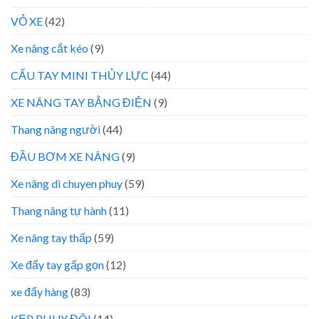
VỎ XE
(42)
Xe nâng cắt kéo
(9)
CẨU TAY MINI THỦY LỰC
(44)
XE NÂNG TAY BẰNG ĐIỆN
(9)
Thang nâng người
(44)
ĐẦU BƠM XE NÂNG
(9)
Xe nâng di chuyen phuy
(59)
Thang nâng tự hành
(11)
Xe nâng tay thấp
(59)
Xe đẩy tay gấp gọn
(12)
xe đẩy hàng
(83)
KẸP PHUY ĐÔI
(14)