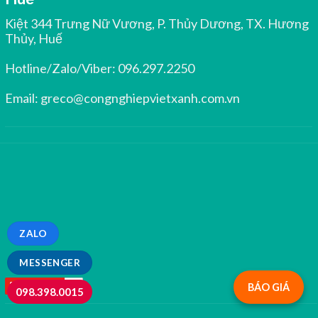
Kiệt 344 Trưng Nữ Vương, P. Thủy Dương, TX. Hương
Thủy, Huế
Hotline/Zalo/Viber:
096.297.2250
Email:
greco@congnghiepvietxanh.com.vn
ZALO
MESSENGER
BÁO GIÁ
098.398.0015