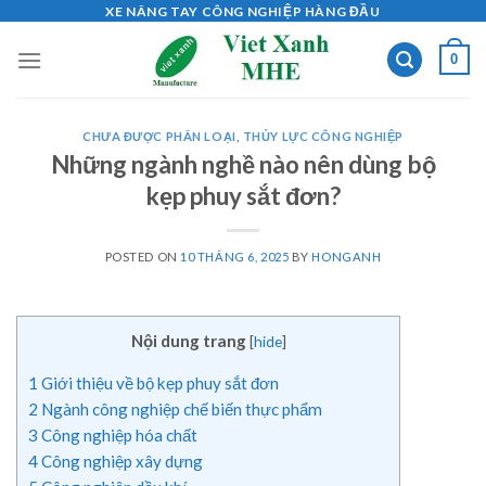
Skip
XE NÂNG TAY CÔNG NGHIỆP HÀNG ĐẦU
to
0
content
CHƯA ĐƯỢC PHÂN LOẠI
,
THỦY LỰC CÔNG NGHIỆP
Những ngành nghề nào nên dùng bộ
kẹp phuy sắt đơn?
POSTED ON
10 THÁNG 6, 2025
BY
HONGANH
Nội dung trang
[
hide
]
1
Giới thiệu về bộ kẹp phuy sắt đơn
2
Ngành công nghiệp chế biến thực phẩm
3
Công nghiệp hóa chất
4
Công nghiệp xây dựng