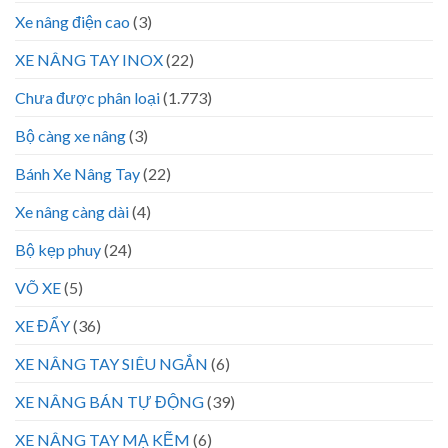
Xe nâng điện cao
(3)
XE NÂNG TAY INOX
(22)
Chưa được phân loại
(1.773)
Bộ càng xe nâng
(3)
Bánh Xe Nâng Tay
(22)
Xe nâng càng dài
(4)
Bộ kẹp phuy
(24)
VÕ XE
(5)
XE ĐẨY
(36)
XE NÂNG TAY SIÊU NGẮN
(6)
XE NÂNG BÁN TỰ ĐỘNG
(39)
XE NÂNG TAY MẠ KẼM
(6)