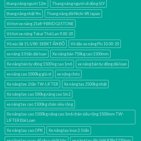
thang nâng người 12m
Thang nâng người di động SJY
thang nâng nhật 9m
Thang nâng đôi Nichi-lift Japan
Vỏ hơi xe nâng 21x8-9 BRIDGESTONE
Vỏ hơi xe nâng Tokai Thái Lan 9.00-20
Vỏ xúc lật 15.5/80-18 BKT ẤN ĐỘ
Vỏ đặc xe nâng Pio 10.00-20
xe nâng 3.0 tấn đài loan
Xe nâng bàn 750kg cao 1500mm
Xe nâng bán tự động 1500 kg cao 1m6
xe nâng bán tự động đài loan
xe nâng cao 1000kg giá rẻ
xe nâng chéo
Xe nâng tay 2 tấn TW-LIFTER
Xe nâng tay 2500kg nhật
Xe nâng tay cao 500kg nâng cao 1m2
xe nâng tay cao 1500kg chân siêu rộng
Xe nâng tay cao 1500kg nâng cao 1m6 chân siêu rộng 1500mm TW-
LIFTER Đài Loan
Xe nâng tay cao OPK
Xe nâng tay inox 2.5 tấn
xe nâng tay quay đổ phuy nhật bản
xe nâng tay đặc biệt 838x1220mm