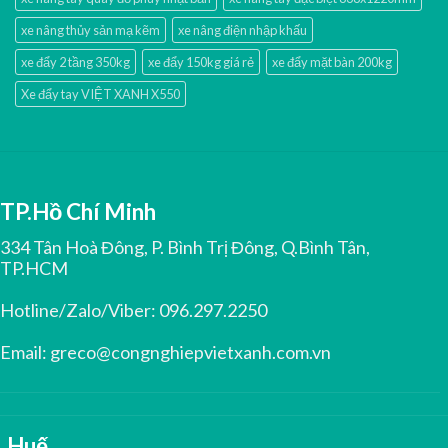
xe nâng thủy sản mạ kẽm
xe nâng điện nhập khấu
xe đẩy 2 tầng 350kg
xe đẩy 150kg giá rẻ
xe đẩy mặt bàn 200kg
Xe đẩy tay VIỆT XANH X550
TP.Hồ Chí Minh
334 Tân Hoà Đông, P. Bình Trị Đông, Q.Bình Tân,
TP.HCM
Hotline/Zalo/Viber:
096.297.2250
Email:
greco@congnghiepvietxanh.com.vn
Huế