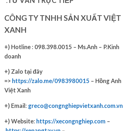
*.
TƯ VẤN TRỰC TIẾP
CÔNG TY TNHH SẢN XUẤT VIỆT
XANH
+)
Hotline : 098.398.0015 – Ms.Anh – P.Kinh
doanh
+)
Zalo tại đây
=>
https://zalo.me/0983980015
– Hồng Anh
Việt Xanh
+) Email:
greco@congnghiepvietxanh.com.vn
+) Website:
https://xecongnghiep.com
–
https://xenangtay.vn
–